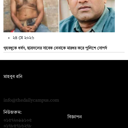
২৪ মে ২০২৬
গৃহবধূকে ধর্ষণ, ছাত্রদলের সাবেক নেতাকে মারধর করে পুলিশে সোপর্দ
সম্পাদক:
মাহবুব রনি
দ্য ডেইলি ক্যাম্পাস, দ্বিতীয় তলা, হাসান হোল্ডিংস, ৫২/১ নিউ ইস্কাটন
রোড, ঢাকা ১০০০
info@thedailycampus.com
নিউজরুম:
বিজ্ঞাপন
০১৫৭২০৯৯১০৫
,
০১৭১২১৩৬৫৯৩
০১৭৮৫৭১৬২৭৮