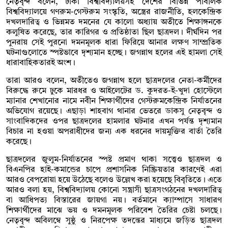
নেতৃবৃন্দ বলেন, ঢাকা বিশ্ববিদ্যালয়সহ দেশের বিভিন্ন পাবলিক
বিশ্ববিদ্যালয়ে গণরুম-গেস্টরুম সংস্কৃতি, অস্ত্রের রাজনীতি, হলকেন্দ্রিক
দখলদারিত্ব ও ভিন্নমত দমনের যে কালো অধ্যায় অতীতে শিক্ষাঙ্গনকে
কলুষিত করেছে, তার কারিগর ও প্রতিষ্ঠাতা ছিল ছাত্রদল। দীর্ঘদিন পর
পুনরায় সেই পুরনো দমনমূলক ধারা ফিরিয়ে আনার লক্ষণ সাম্প্রতিক
ঘটনাগুলোতে স্পষ্টভাবে দৃশ্যমান হচ্ছে। জগন্নাথ হলের এই হামলা সেই
ধারাবাহিকতারই অংশ।
তারা আরও বলেন, অতীতেও জগন্নাথ হলে ছাত্রদলের নেতা-কর্মীদের
বিরুদ্ধে রুমে ঢুকে মারধর ও আইলেটের ড. কুদরত-ই-খুদা হোস্টেলে
ম্যানার শেখানোর নামে নবীন শিক্ষার্থীদের গেস্টরুমকেন্দ্রিক নির্যাতনের
অভিযোগ রয়েছে। এছাড়া শাহবাগ থানার ভেতরে ডাকসু নেতৃবৃন্দ ও
সাংবাদিকদের ওপর ছাত্রদলের হামলার ঘটনার এখন পর্যন্ত দৃশ্যমান
বিচার না হওয়া অপরাধীদের জন্য এক ধরনের দায়মুক্তির বার্তা তৈরি
করেছে।
ছাত্রদলের জুলুম-নির্যাতনের স্পষ্ট প্রমাণ থাকা সত্ত্বেও ছাত্রদল ও
বিএনপির হাই-কমান্ডের চাপে প্রশাসনিক নিষ্ক্রিয়তার কারণেই এরা
আরও বেপরোয়া হয়ে উঠেছে বলেও উল্লেখ করা হয়েছে বিবৃতিতে। এতে
আরও বলা হয়, বিশ্ববিদ্যালয় কোনো সন্ত্রাসী ছাত্রসংগঠনের দখলদারিত্ব
বা আধিপত্য বিস্তারের জায়গা নয়। বর্তমানে ক্যাম্পাসে সাধারণ
শিক্ষার্থীদের মাঝে ভয় ও দমনমূলক পরিবেশ তৈরির চেষ্টা চলছে।
নেতৃবৃন্দ অবিলম্বে সুষ্ঠু ও নিরপেক্ষ তদন্তের মাধ্যমে জড়িত ছাত্রদল