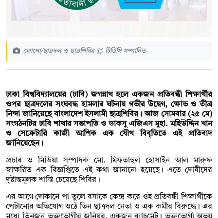
লোগো/ছাত্রদল ও ছাত্রশিবির © টিডিসি সম্পাদিত
ঢাকা বিশ্ববিদ্যালয়ের (ঢাবি) জগন্নাথ হলে একজন প্রতিবন্ধী শিক্ষার্থীর
ওপর ছাত্রদলের সংঘবদ্ধ হামলার ঘটনায় গভীর উদ্বেগ, ক্ষোভ ও তীব্র
নিন্দা জানিয়েছে বাংলাদেশ ইসলামী ছাত্রশিবির। আজ সোমবার (২৫ মে)
সংগঠনটির ঢাবি শাখার সভাপতি ও ডাকসু এজিএস মুহা. মহিউদ্দিন খান
ও সেক্রেটারি কাজী আশিক এক যৌথ বিবৃতিতে এই প্রতিবাদ
জানিয়েছেন।
প্রচার ও মিডিয়া সম্পাদক মো. মিফতাহুল হোসাইন আল মারুফ
স্বাক্ষরিত এক বিজ্ঞপ্তিতে এই কথা জানানো হয়েছে। এতে দোষীদের
দৃষ্টান্তমূলক শাস্তি চেয়েছে শিবির।
এর আগে দোকানে পা তুলে বসাকে কেন্দ্র করে ওই প্রতিবন্ধী শিক্ষার্থীকে
পেটানোর অভিযোগ ওঠে তিন ছাত্রদল নেতা ও এক কর্মীর বিরুদ্ধে। এর
মধ্যে তিনজন ভুক্তভোগীর জুনিয়র, একজন ব্যাচমেট। ভুক্তভোগী অভয়