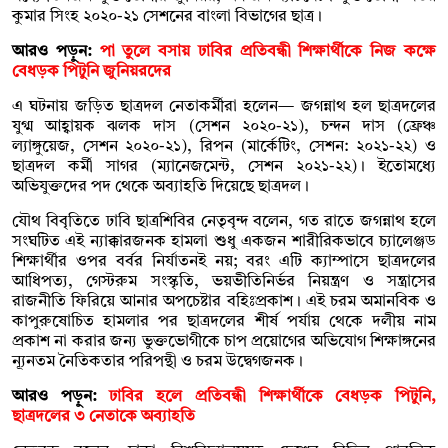
কুমার সিংহ ২০২০-২১ সেশনের বাংলা বিভাগের ছাত্র।
আরও পড়ুন:
পা তুলে বসায় ঢাবির প্রতিবন্ধী শিক্ষার্থীকে নিজ কক্ষে
বেধড়ক পিটুনি জুনিয়রদের
এ ঘটনায় জড়িত ছাত্রদল নেতাকর্মীরা হলেন— জগন্নাথ হল ছাত্রদলের
যুগ্ম আহ্বায়ক ঝলক দাস (সেশন ২০২০-২১), চন্দন দাস (ফ্রেঞ্চ
ল্যাঙ্গুয়েজ, সেশন ২০২০-২১), রিপন (মার্কেটিং, সেশন: ২০২১-২২) ও
ছাত্রদল কর্মী সাগর (ম্যানেজমেন্ট, সেশন ২০২১-২২)। ইতোমধ্যে
অভিযুক্তদের পদ থেকে অব্যাহতি দিয়েছে ছাত্রদল।
যৌথ বিবৃতিতে ঢাবি ছাত্রশিবির নেতৃবৃন্দ বলেন, গত রাতে জগন্নাথ হলে
সংঘটিত এই ন্যাক্কারজনক হামলা শুধু একজন শারীরিকভাবে চ্যালেঞ্জড
শিক্ষার্থীর ওপর বর্বর নির্যাতনই নয়; বরং এটি ক্যাম্পাসে ছাত্রদলের
আধিপত্য, গেস্টরুম সংস্কৃতি, ভয়ভীতিনির্ভর নিয়ন্ত্রণ ও সন্ত্রাসের
রাজনীতি ফিরিয়ে আনার অপচেষ্টার বহিঃপ্রকাশ। এই চরম অমানবিক ও
কাপুরুষোচিত হামলার পর ছাত্রদলের শীর্ষ পর্যায় থেকে দলীয় নাম
প্রকাশ না করার জন্য ভুক্তভোগীকে চাপ প্রয়োগের অভিযোগ শিক্ষাঙ্গনের
ন্যূনতম নৈতিকতার পরিপন্থী ও চরম উদ্বেগজনক।
আরও পড়ুন:
ঢাবির হলে প্রতিবন্ধী শিক্ষার্থীকে বেধড়ক পিটুনি,
ছাত্রদলের ৩ নেতাকে অব্যাহতি