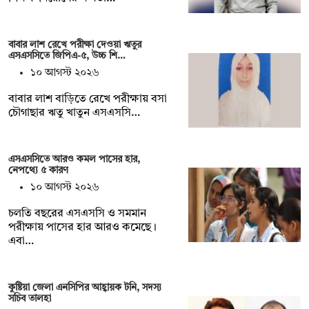
বাবার লাশ রেখে পরীক্ষা দেওয়া ঋতুর
এসএসসিতে জিপিএ-৫, উচ্চ শি…
১০ আগস্ট ২০২৬
বাবার লাশ বাড়িতে রেখে পরীক্ষায় বসা
চৌগাছার ঋতু খাতুন এসএসসি…
এসএসসিতে আরও কমল পাসের হার,
নেপথ্যে ৫ কারণ
১০ আগস্ট ২০২৬
চলতি বছরের এসএসসি ও সমমান
পরীক্ষায় পাসের হার আরও কমেছে।
এবা…
কুষ্টিয়া জেলা এনসিপির আহ্বায়ক টনি, সদস্য
সচিব তালহা