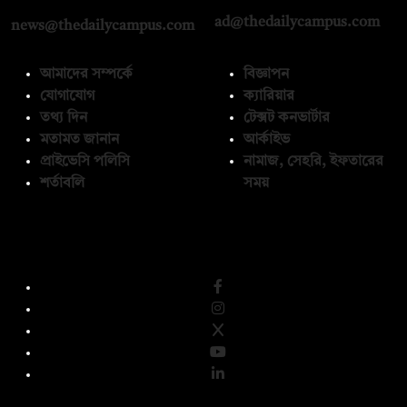
ad@thedailycampus.com
news@thedailycampus.com
আমাদের সম্পর্কে
বিজ্ঞাপন
যোগাযোগ
ক্যারিয়ার
তথ্য দিন
টেক্সট কনভার্টার
মতামত জানান
আর্কাইভ
প্রাইভেসি পলিসি
নামাজ, সেহরি, ইফতারের
শর্তাবলি
সময়
অনুসরণ করুন