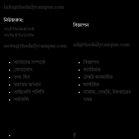
info@thedailycampus.com
নিউজরুম:
বিজ্ঞাপন
০১৫৭২০৯৯১০৫
,
০১৭১২১৩৬৫৯৩
০১৭৮৫৭১৬২৭৮
ad@thedailycampus.com
news@thedailycampus.com
আমাদের সম্পর্কে
বিজ্ঞাপন
যোগাযোগ
ক্যারিয়ার
তথ্য দিন
টেক্সট কনভার্টার
মতামত জানান
আর্কাইভ
প্রাইভেসি পলিসি
নামাজ, সেহরি, ইফতারের
শর্তাবলি
সময়
অনুসরণ করুন