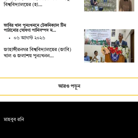
বিশ্ববিদ্যালয়ের (হা…
জাবির খাল পুনঃখননে টেকনিক্যাল টিম
পাঠানোর ঘোষণা পানিসম্পদ ম…
০৬ আগস্ট ২০২৬
‎‎জাহাঙ্গীরনগর বিশ্ববিদ্যালয়ের (জাবি)
খাল ও জলাশয় পুনঃখনন…
আরও পড়ুন
সম্পাদক:
মাহবুব রনি
দ্য ডেইলি ক্যাম্পাস, দ্বিতীয় তলা, হাসান হোল্ডিংস, ৫২/১ নিউ ইস্কাটন
রোড, ঢাকা ১০০০