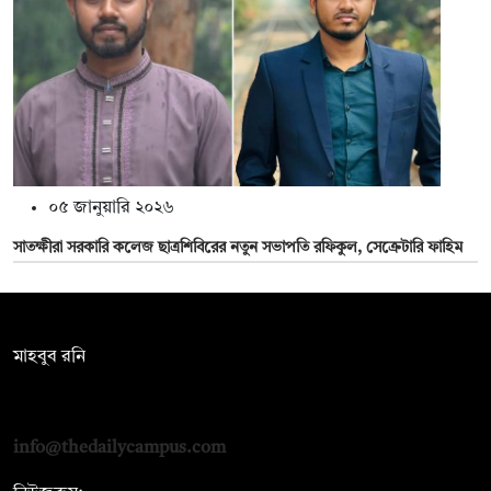
০৫ জানুয়ারি ২০২৬
সাতক্ষীরা সরকারি কলেজ ছাত্রশিবিরের নতুন সভাপতি রফিকুল, সেক্রেটারি ফাহিম
সম্পাদক:
মাহবুব রনি
দ্য ডেইলি ক্যাম্পাস, দ্বিতীয় তলা, হাসান হোল্ডিংস, ৫২/১ নিউ ইস্কাটন
রোড, ঢাকা ১০০০
info@thedailycampus.com