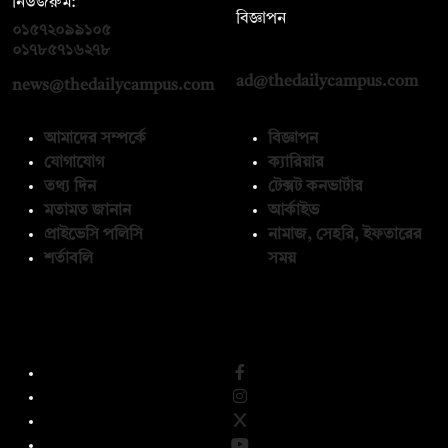
নিউজরুম:
বিজ্ঞাপন
০১৫৭২০৯৯১০৫
,
০১৭১২১৩৬৫৯৩
০১৭৮৫৭১৬২৭৮
ad@thedailycampus.com
news@thedailycampus.com
আমাদের সম্পর্কে
বিজ্ঞাপন
যোগাযোগ
ক্যারিয়ার
তথ্য দিন
টেক্সট কনভার্টার
মতামত জানান
আর্কাইভ
প্রাইভেসি পলিসি
নামাজ, সেহরি, ইফতারের
শর্তাবলি
সময়
অনুসরণ করুন