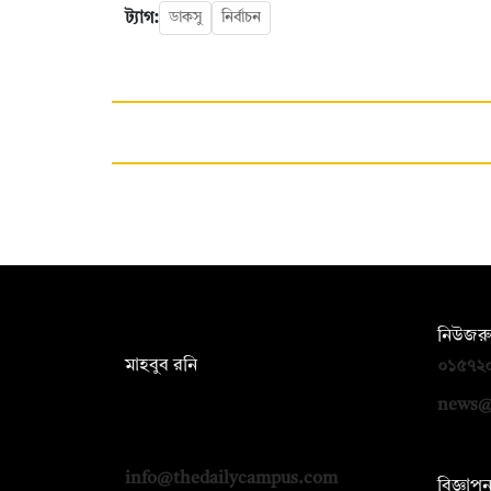
ট্যাগ:
ডাকসু
নির্বাচন
সম্পাদক:
নিউজরু
মাহবুব রনি
০১৫৭২
দ্য ডেইলি ক্যাম্পাস, দ্বিতীয় তলা, হাসান
news@
হোল্ডিংস, ৫২/১ নিউ ইস্কাটন রোড, ঢাকা
১০০০
info@thedailycampus.com
বিজ্ঞাপ