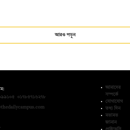
আরও পড়ুন
আমাদের
ম:
সম্পর্কে
০৯৯১০৫
,
০১৭৮৫৭১৬২৭৮
যোগাযোগ
thedailycampus.com
তথ্য দিন
মতামত
জানান
ন
প্রাইভেসি