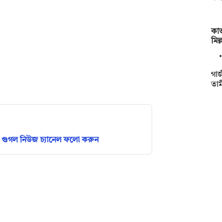
কাভ
মিল
গাজ
তাম
গুগল নিউজ চ্যানেল ফলো করুন