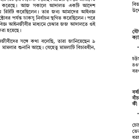
বি
াবিলা করেছে। আজ সকালে আদালত একটি আদেশ
উদ
 বিষয়ে রিটটি করেছিলেন। তার জন্য আমাদের আইনজ্ঞ
র পর্যন্ত ডাকসু নির্বাচন স্থগিত করেছিলেন। পরে
রহে বিজ্ঞ আইনজীবীর মাধ্যমে চেম্বার জজ আদালতে ওই
করা হয়েছে।
যৌত
ক্যা
বীদের সঙ্গে কথা বলেছি, তারা জানিয়েছেন ৯
কে মামলার শুনানি আছে। যেহেতু মামলাটি বিচারধীন,
চট্
৪৩
বর
বর্
বাঁ
কী
চো
ভেত
ধর