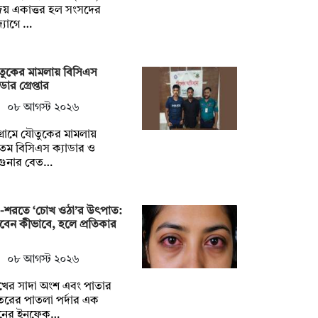
জয় একাত্তর হল সংসদের
্যোগে …
ুকের মামলায় বিসিএস
ডার গ্রেপ্তার
০৮ আগস্ট ২০২৬
টগ্রামে যৌতুকের মামলায়
তম বিসিএস ক্যাডার ও
গুনার বেত…
ষা-শরতে ‘চোখ ওঠা’র উৎপাত:
চবেন কীভাবে, হলে প্রতিকার
০৮ আগস্ট ২০২৬
খের সাদা অংশ এবং পাতার
রের পাতলা পর্দার এক
নের ইনফেক…