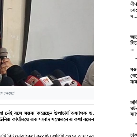
দীর
চট্
স
আর্
গিয
…
নওগ
থেক
নাম
কে নেওয়া
ঢাব
ঘটন
াধা নেই বলে মন্তব্য করেছেন উপাচার্য অধ্যাপক ড.
ম্য
উনিজ কার্যালয়ে এক সংবাদ সম্মেলনে এ কথা বলেন
ঢাক
২টি রিট মোকাবেলা করেছি। প্রতিটি ক্ষেত্রে আমাদের