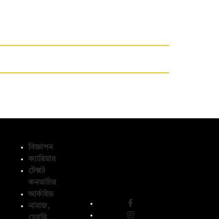
বিজ্ঞাপন
ক্যারিয়ার
টেক্সট
অনুসরণ করুন
কনভার্টার
আর্কাইভ
নামাজ,
সেহরি,