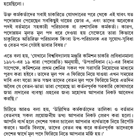
হয়েছিলো।
উক্ত কর্মকর্তাদের সবাই চাকরিতে যোগদানের পরে থেকে এই যাবৎ যত
পদোন্নয়ন পেয়েছেন সবকিছুই গায়ের জোর এ, এবং তাদের অনেকের
পদই বর্তমানে সহকারী পরিচালক বা প্রশাসনিক কর্মকর্তা। কারণ,
পদোন্নয়ন মূলত মূল পদ ধরে দেওয়া হয় সেক্ষেত্রে তারা কিভাবে
চাকুরিতে অতিরিক্ত পরিচালক কিংবা উপ-পরিচালক এর সুযোগ-সুবিধা
ও বেতন পান সেটাই ভাবার বিষয়।’
এতে বলা হয়, ‘যেখানে বিশ্ববিদ্যালয় মঞ্জুরি কমিশন চাকরি প্রবিধানমালা
১৯৮৭-এর ১৯ ধারা (পদোন্নতি) অনুযায়ী, ‘উপপ্রবিধান (২)-এর বিধান
সাপেক্ষে, কমিশনের প্রথম শ্রেনির সকল পদ সরাসরি নিয়োগের মাধ্যমে
পূরণ করা হইবে। তাদের মূল পদ এ ফিরিয়ে নিয়ে যাওয়া এখন সময়ের
দাবি এবং যতো দ্রুত সম্ভব তাদের বেতন মূল পদে ফিরিয়ে নিয়ে এতদিন
অবৈধ যে বেতন-ভাতা তারা পেয়েছে তা কর্তনপূর্বক সরকারি কোষাগারে
জমা প্রদানের ব্যবস্থা গ্রহনের জন্য মহোদয় আপনার নিকট আবেদন
করছি।’
চিঠিতে আরও বলা হয়, ‘উল্লিখিত কর্মকর্তাদের তালিকা ও বর্তমান
বেতনসহ সকল প্রয়োজনীয় তথ্য আপনার নিকট প্রেরণ করা হলো।
আপনি ব্যর্থ হলে দেশের সকল চ্যানেল আপনার ব্যর্থতাকে নিয়ে রির্পোট
করবে। অনতি বিলম্বে, তাদের বেতন বন্ধ করে কর্তনপূর্বক তাদেরকে
দেশের স্বার্থে মূল পদে ফিরিয়ে নিতে আপনার মর্জি হয় ।’