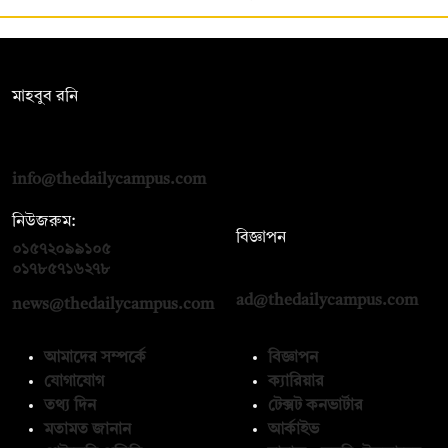
সম্পাদক:
মাহবুব রনি
দ্য ডেইলি ক্যাম্পাস, দ্বিতীয় তলা, হাসান হোল্ডিংস, ৫২/১ নিউ ইস্কাটন
রোড, ঢাকা ১০০০
info@thedailycampus.com
নিউজরুম:
বিজ্ঞাপন
০১৫৭২০৯৯১০৫
,
০১৭১২১৩৬৫৯৩
০১৭৮৫৭১৬২৭৮
ad@thedailycampus.com
news@thedailycampus.com
আমাদের সম্পর্কে
বিজ্ঞাপন
যোগাযোগ
ক্যারিয়ার
তথ্য দিন
টেক্সট কনভার্টার
মতামত জানান
আর্কাইভ