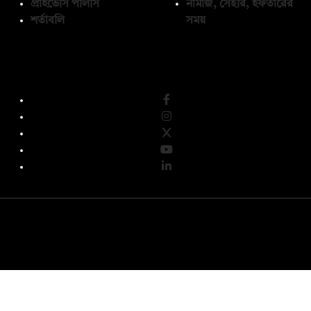
প্রাইভেসি পলিসি
নামাজ, সেহরি, ইফতারের
শর্তাবলি
সময়
অনুসরণ করুন
© কপিরাইট 2026, দ্য ডেইলি ক্যাম্পাস লিমিটেড