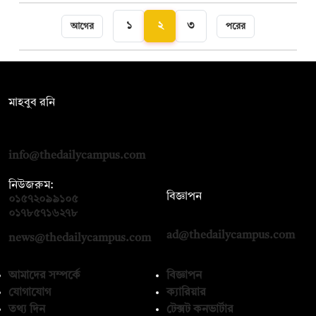
১
২
৩
আগের
পরের
সম্পাদক:
মাহবুব রনি
দ্য ডেইলি ক্যাম্পাস, দ্বিতীয় তলা, হাসান হোল্ডিংস, ৫২/১ নিউ ইস্কাটন
রোড, ঢাকা ১০০০
info@thedailycampus.com
নিউজরুম:
বিজ্ঞাপন
০১৫৭২০৯৯১০৫
,
০১৭১২১৩৬৫৯৩
০১৭৮৫৭১৬২৭৮
ad@thedailycampus.com
news@thedailycampus.com
আমাদের সম্পর্কে
বিজ্ঞাপন
যোগাযোগ
ক্যারিয়ার
তথ্য দিন
টেক্সট কনভার্টার