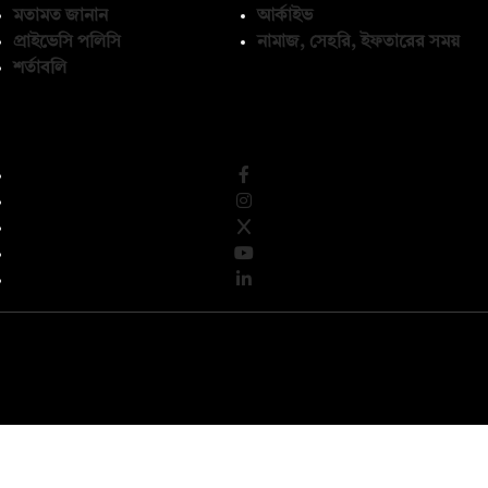
মতামত জানান
আর্কাইভ
প্রাইভেসি পলিসি
নামাজ, সেহরি, ইফতারের সময়
শর্তাবলি
অনুসরণ করুন
© কপিরাইট 2026, দ্য ডেইলি ক্যাম্পাস লিমিটেড