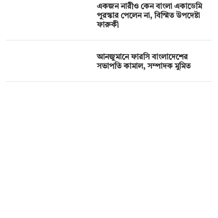
একজন নারীও কেন বাংলা একাডেমি
পুরস্কার পেলেন না, বিস্মিত উপদেষ্টা
ফারুকী
আনজুমা‌নে ফার‌সি বাংলা‌দেশের
সভাপ‌তি কামাল, সম্পাদক মু‌মিত