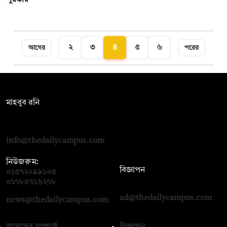
২
৩
৪
৫
৬
আগের
পরের
সম্পাদক:
মাহবুব রনি
দ্য ডেইলি ক্যাম্পাস, দ্বিতীয় তলা, হাসান হোল্ডিংস, ৫২/১ নিউ ইস্কাটন
রোড, ঢাকা ১০০০
info@thedailycampus.com
নিউজরুম:
বিজ্ঞাপন
০১৫৭২০৯৯১০৫
,
০১৭১২১৩৬৫৯৩
০১৭৮৫৭১৬২৭৮
ad@thedailycampus.com
news@thedailycampus.com
আমাদের সম্পর্কে
বিজ্ঞাপন