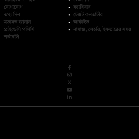
যোগাযোগ
ক্যারিয়ার
তথ্য দিন
টেক্সট কনভার্টার
মতামত জানান
আর্কাইভ
প্রাইভেসি পলিসি
নামাজ, সেহরি, ইফতারের সময়
শর্তাবলি
অনুসরণ করুন
© কপিরাইট 2026, দ্য ডেইলি ক্যাম্পাস লিমিটেড