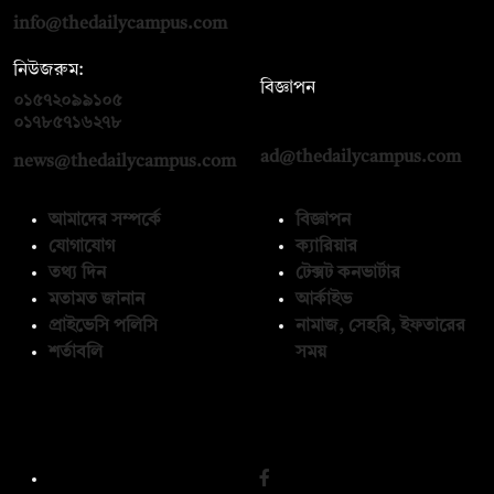
info@thedailycampus.com
নিউজরুম:
বিজ্ঞাপন
০১৫৭২০৯৯১০৫
,
০১৭১২১৩৬৫৯৩
০১৭৮৫৭১৬২৭৮
ad@thedailycampus.com
news@thedailycampus.com
আমাদের সম্পর্কে
বিজ্ঞাপন
যোগাযোগ
ক্যারিয়ার
তথ্য দিন
টেক্সট কনভার্টার
মতামত জানান
আর্কাইভ
প্রাইভেসি পলিসি
নামাজ, সেহরি, ইফতারের
শর্তাবলি
সময়
অনুসরণ করুন