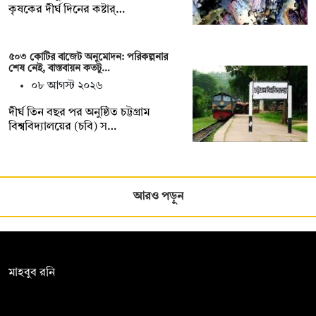
কৃষকের দীর্ঘ দিনের কষ্টার্…
৫০৩ কোটির বাজেট অনুমোদন: পরিকল্পনার
শেষ নেই, বাস্তবায়ন কতটু…
০৮ আগস্ট ২০২৬
দীর্ঘ তিন বছর পর অনুষ্ঠিত চট্টগ্রাম
বিশ্ববিদ্যালয়ের (চবি) স…
আরও পড়ুন
সম্পাদক:
মাহবুব রনি
দ্য ডেইলি ক্যাম্পাস, দ্বিতীয় তলা, হাসান হোল্ডিংস, ৫২/১ নিউ ইস্কাটন
রোড, ঢাকা ১০০০