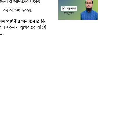
মাদনা ও আমাদের সংকট
০৭ আগস্ট ২০২৬
বল পৃথিবীর অন্যতম প্রাচীন
া। বর্তমান পৃথিবীতে এটিই
খ…