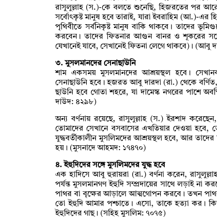
রাসুলুল্লাহ (স.)-কে বলতে শুনেছি, হিজরতের পর আর
সর্বোৎকৃষ্ট মানুষ হবে তারাই, যারা ইবরাহিম (আ.)-
পৃথিবীতে সর্বনিকৃষ্ট মানুষ বাকি থাকবে। তাদের ভূম
করবেন। তাদের ফিতনার আগুন বানর ও শূকরের সঙ্গে 
যেখানেই যাবে, সেখানেই ফিতনা লেগে থাকবে)। (আবু 
৩. মুসলমানদের সেনাছাউনি
শাম একসময় মুসলমানদের আশ্রয়স্থল হবে। সেখানকার
সেনাছাউনি হবে। হজরত আবু দারদা (রা.) থেকে বর্ণিত, র
ছাউনি হবে গোতা শহরে, যা দামেস্ক নগরের পাশে অবস
দাউদ: ৪২৯৮)
অন্য বর্ণনায় রয়েছে, রাসুলুল্লাহ (স.) ইরশাদ কর
তোমাদের সেখানে বসবাসের এখতিয়ার দেওয়া হবে, তোম
যুদ্ধবর্তীকালীন মুসলিমদের আশ্রয়স্থল হবে, আর তাদে
হয়। (মুসনাদে আহমদ: ১৭৪৭০)
৪. ইহুদিদের সঙ্গে মুসলিমদের যুদ্ধ হবে
এক হাদিসে আবু হুরায়রা (রা.) বর্ণনা করেন, রাসুলুল
পর্যন্ত মুসলমানগণ ইহুদি সম্প্রদায়ের সাথে লড়াই না
পাথর বা বৃক্ষের আড়ালে আত্মগোপন করবে। তখন পাথর 
তো ইহুদি আমার পশ্চাতে। এসো, তাকে হত্যা কর। কি
ইহুদিদের গাছ। (সহিহ মুসলিম: ৭০৭৫)