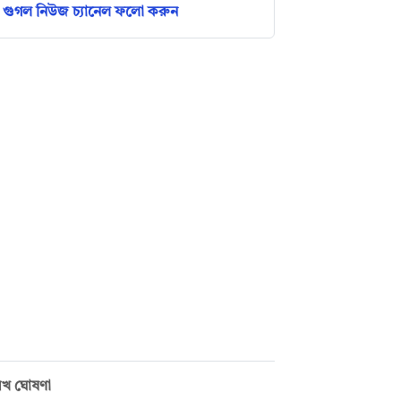
গুগল নিউজ চ্যানেল ফলো করুন
রিখ ঘোষণা