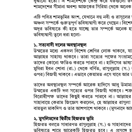
বুঝানো হতো। এ শামদেশকে কেন্দ্র করে যতগুলো তথ্য
শামদেশের সীমানা অবশ্য আজকের সিরিয়া থেকে অনেক ব
এটি পবিত্র শামভূমির অংশ, যেখানে বহু নবী ও রাসূলে
অঞ্চল সম্পর্কে গুরুত্বপূর্ণ ভবিষ্যদ্বাণী করে গেছেন।
অদূর ভবিষ্যতে কী হতে যাচ্ছে তার সম্পর্কে অনেক হা
ভবিষ্যদ্বাণী তুলে ধরা হলো-
১. সত্যবাদী দলের অবস্থানস্থল
উম্মতের মধ্যে একদল বিশেষ শ্রেণির লোক থাকবে, য
আল্লাহর সাহায্য থাকবে। তারা সত্যের পক্ষের সংগ্র
তাদের কোনো ক্ষতিও করতে পারবে না। হাদিসের ভাষ্য
মুগিরা ইবন শোবা (রা.) থেকে বর্ণিত, রাসুলুল্লাহ 
ওপর) বিজয়ী থাকবে। এভাবে কেয়ামত এসে যাবে আর তা
তাদের অবস্থানস্থল সম্পর্কে আরেক হাদিসে আবু উমামা (
উম্মতের একটি দল সত্যের ওপর বিজয়ী থাকবে। শত্রুর
বিরোধীপক্ষ তাদের কিছুই করতে পারবে না। আল্লাহ
সাহাবায়ে কেরাম জিজ্ঞেস করলেন, হে আল্লাহর রাসুল! 
বায়তুল মাকদিস ও তার আশপাশে থাকবে। (মুসনাদে আ
২. মুসলিমদের দ্বিতীয় হিজরত ভূমি
হিজরত বলতে সাধারণত রাসুলুল্লাহ (স.) ও সাহাবাদের
ভবিষ্যতে শামে আরেকটি হিজরত হবে। এ প্রসঙ্গে