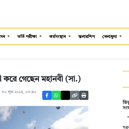
শাসন
ভর্তি পরীক্ষা
কর্মসংস্থান
স্কলারশিপ
খেলাধুলা
াণী করে গেছেন মহানবী (সা.)
 ৩০ জুন ২০২৫, ০৩:৪০
তিত
সংস
সর