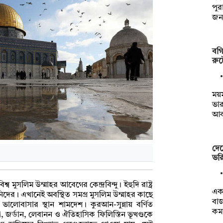
পুর
জন
বগি
রুট
ময়
ভার
আক
দেশ
ভর
ব মুসলিম উম্মাহর আবেগের কেন্দ্রবিন্দু। ইহুদি রাষ্ট্র
একদ
িদের। এখানেই অবস্থিত সমগ্র মুসলিম উম্মাহর কাছে
বাজ
 ভালোবাসার স্থান শামদেশ। কুরআন-সুন্নায় বর্ণিত
কম
 জর্ডান, লেবানন ও ঐতিহাসিক ফিলিস্তিন ভূখণ্ডকে