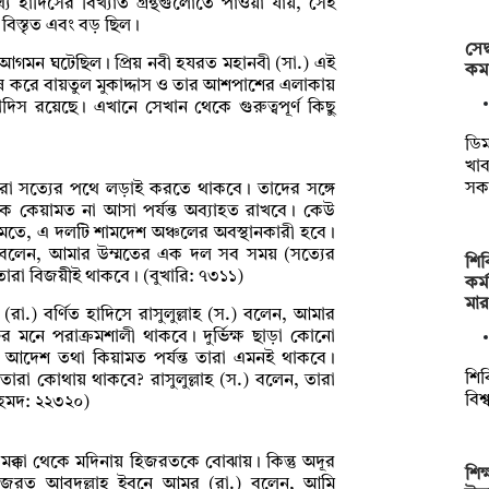
 হাদিসের বিখ্যাত গ্রন্থগুলোতে পাওয়া যায়, সেই
িস্তৃত এবং বড় ছিল।
সে
র আগমন ঘটেছিল। প্রিয় নবী হযরত মহানবী (সা.) এই
কমা
 বিশেষ করে বায়তুল মুকাদ্দাস ও তার আশপাশের এলাকায়
দিস রয়েছে। এখানে সেখান থেকে গুরুত্বপূর্ণ কিছু
ডিম
খাব
সক
ারা সত্যের পথে লড়াই করতে থাকবে। তাদের সঙ্গে
ামকে কেয়ামত না আসা পর্যন্ত অব্যাহত রাখবে। কেউ
মতে, এ দলটি শামদেশ অঞ্চলের অবস্থানকারী হবে।
(স.) বলেন, আমার উম্মতের এক দল সব সময় (সত্যের
শিব
রা বিজয়ীই থাকবে। (বুখারি: ৭৩১১)
কর্
মা
রা.) বর্ণিত হাদিসে রাসুলুল্লাহ (স.) বলেন, আমার
 মনে পরাক্রমশালী থাকবে। দুর্ভিক্ষ ছাড়া কোনো
র আদেশ তথা কিয়ামত পর্যন্ত তারা এমনই থাকবে।
শিব
তারা কোথায় থাকবে? রাসুলুল্লাহ (স.) বলেন, তারা
বিশ
হমদ: ২২৩২০)
 মক্কা থেকে মদিনায় হিজরতকে বোঝায়। কিন্তু অদূর
শিক
 হজরত আবদুল্লাহ ইবনে আমর (রা.) বলেন, আমি