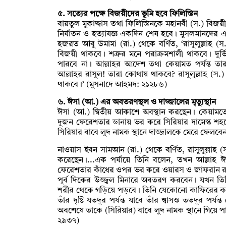
৫. সত্যের পক্ষে বিজয়ীদের ভূমি হবে ফিলিস্তিন
বায়তুল মুকাদ্দাস তথা ফিলিস্তিনকে মহানবী (স.) বিজয়ী
নির্যাতন ও হত্যাযজ্ঞ একদিন শেষ হবে। মুসলমানদের 
হজরত আবু উমামা (রা.) থেকে বর্ণিত, ‘রাসুলুল্লাহ
বিজয়ী থাকবে। শত্রুর মনে পরাক্রমশালী থাকবে। দুর
পারবে না। আল্লাহর আদেশ তথা কেয়ামত পর্যন্ত তা
আল্লাহর রাসুল! তারা কোথায় থাকবে? রাসুলুল্লাহ (স
থাকবে।’ (মুসনাদে আহমদ: ২১২৮৬)
৬. ঈসা (আ.) এর অবতরণস্থল ও দাজ্জালের মৃত্যুস্থান
ঈসা (আ.) দ্বিতীয় আকাশে অবস্থান করছেন। কেয়া
দুজন ফেরেশতার ডানায় ভর করে সিরিয়ার দামেস্ক শহ
সিরিয়ার বাবে লুদ নামক স্থানে দাজ্জালকে মেরে ফেলব
নাওয়াস ইবন সামআন (রা.) থেকে বর্ণিত, রাসুলুল্লাহ (
করেছেন।...এক পর্যায়ে তিনি বলেন, তখন আল্লাহ 
ফেরেশতার কাঁধের ওপর ভর করে ওয়ারস ও জাফরান রং
পূর্ব দিকের উজ্জ্বল মিনারে অবতরণ করবেন। যখন তিন
শরীর থেকে গড়িয়ে পড়বে। তিনি যেকোনো কাফিরের কাছে 
তাঁর দৃষ্টি যতদূর পর্যন্ত যাবে তাঁর শ্বাসও ততদূর পর
অবশেষে তাকে (সিরিয়ার) বাবে লুদ নামক স্থানে গিয়ে
২৯৩৭)