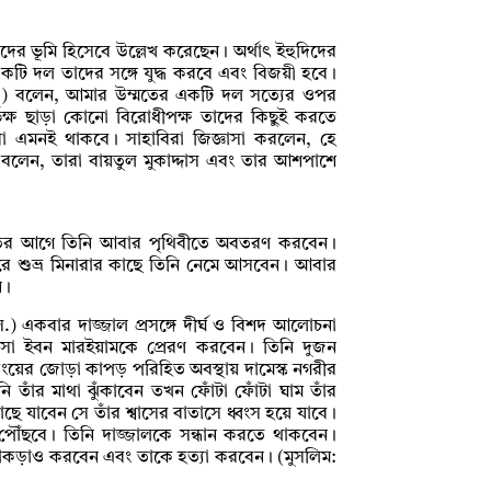
দের ভূমি হিসেবে উল্লেখ করেছেন। অর্থাৎ ইহুদিদের
একটি দল তাদের সঙ্গে যুদ্ধ করবে এবং বিজয়ী হবে।
 (স.) বলেন, আমার উম্মতের একটি দল সত্যের ওপর
্ভিক্ষ ছাড়া কোনো বিরোধীপক্ষ তাদের কিছুই করতে
রা এমনই থাকবে। সাহাবিরা জিজ্ঞাসা করলেন, হে
.) বলেন, তারা বায়তুল মুকাদ্দাস এবং তার আশপাশে
মতের আগে তিনি আবার পৃথিবীতে অবতরণ করবেন।
রে শুভ্র মিনারার কাছে তিনি নেমে আসবেন। আবার
েন।
স.) একবার দাজ্জাল প্রসঙ্গে দীর্ঘ ও বিশদ আলোচনা
ঈসা ইবন মারইয়ামকে প্রেরণ করবেন। তিনি দুজন
য়ের জোড়া কাপড় পরিহিত অবস্থায় দামেস্ক নগরীর
ি তাঁর মাথা ঝুঁকাবেন তখন ফোঁটা ফোঁটা ঘাম তাঁর
যাবেন সে তাঁর শ্বাসের বাতাসে ধ্বংস হয়ে যাবে।
্যন্ত পৌঁছবে। তিনি দাজ্জালকে সন্ধান করতে থাকবেন।
 পাকড়াও করবেন এবং তাকে হত্যা করবেন। (মুসলিম: