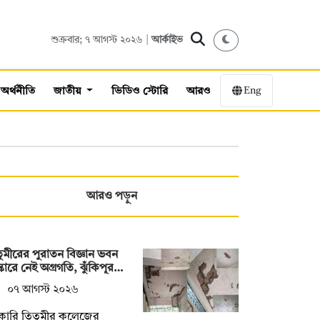
শুক্রবার; ৭ আগস্ট ২০২৬ |
আর্কাইভ
Eng
অর্থনীতি
জাতীয়
ভিডিও স্টোরি
আরও
আরও পড়ুন
ুমীরের পুরাতন বিজ্ঞান ভবন
্কারে নেই অগ্রগতি, ঝুঁকিপূর…
০৭ আগস্ট ২০২৬
কারি তিতুমীর কলেজের