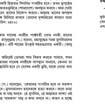
উন্
েকটি হিজরত শিগগির সংঘটিত হবে। তখন ভূপৃষ্ঠের
এর হিজরতভূমিতে (শামদেশে) অবস্থান করবে। আর গোটা
িগুলো তাদের নিক্ষেপ করবে। আল্লাহ তাদের অপছন্দ
ফুট
মিলিয়ে রাখবে (তাদের দুশ্চরিত্রের কারণে তারা
খেল
দাউদ: ২৪৮২)
এ
 দামেস্ক নগরীর পার্শ্ববর্তী গোত নগরী তাদের
াসুলুল্লাহ (স.) বলেন, মহাযুদ্ধের সময় মুসলিমদের
্থিত। এটি শামের উৎকৃষ্ট শহরগুলোর একটি। (আবু
েছেন, অচিরেই তোমরা শাম বিজয় করতে পারবে, যখন
রা দামেস্ক নগরীকে বাসস্থান বানাবে, কেননা তা
র ছাউনি হবে সে দেশের একটি ভূমি, যাকে গোতা বলা
্লাহ (স.) বলেছেন, ‘কেয়ামত সংগঠিত হবে না যতক্ষণ
 করবে। মুসলমানগণ তাদেরকে হত্যা করবে। ফলে তারা
বা গাছ বলবে- হে মুসলিম, হে আল্লাহর বান্দা! এই
ন্তু ’গারকাদ’ গাছ এ কথা বলবে না। কারণ এ হচ্ছে