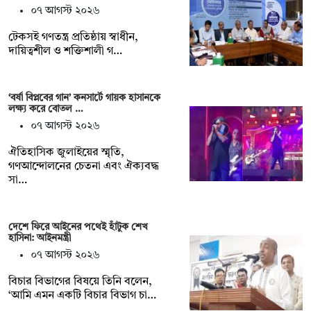
০৭ আগস্ট ২০২৬
টেকসই গণতন্ত্র প্রতিষ্ঠায় স্বাধীন,
দায়িত্বশীল ও শক্তিশালী গ…
‘বর্ষা বিপ্লবের গান’ কনসার্টে গায়ক হাসানকে
লক্ষ্য করে বোতল …
০৭ আগস্ট ২০২৬
ঐতিহাসিক জুলাইয়ের স্মৃতি,
গণআন্দোলনের চেতনা এবং ঐক্যবদ্ধ
সা…
দেশে ফিরে আইনের পথেই হাঁটুক শেখ
হাসিনা: আইনমন্ত্রী
০৭ আগস্ট ২০২৬
বিচার বিভাগের বিষয়ে তিনি বলেন,
‘আমি এমন একটি বিচার বিভাগ চা…