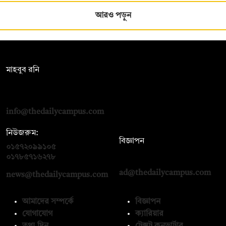
আরও পড়ুন
সম্পাদক:
মাহবুব রনি
দ্য ডেইলি ক্যাম্পাস, দ্বিতীয় তলা, হাসান হোল্ডিংস, ৫২/১ নিউ ইস্কাটন
রোড, ঢাকা ১০০০
info@thedailycampus.com
নিউজরুম:
বিজ্ঞাপন
০১৫৭২০৯৯১০৫
,
০১৭১২১৩৬৫৯৩
০১৭৮৫৭১৬২৭৮
ad@thedailycampus.com
news@thedailycampus.com
আমাদের সম্পর্কে
বিজ্ঞাপন
যোগাযোগ
ক্যারিয়ার
তথ্য দিন
টেক্সট কনভার্টার