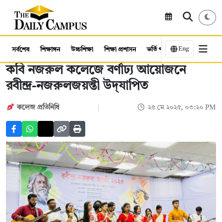
Eng
সর্বশেষ
শিক্ষাঙ্গন
উচ্চশিক্ষা
শিক্ষা প্রশাসন
ভর্তি পরীক্ষা
কর্মসংস্থান
কবি নজরুল কলেজে বর্ণাঢ্য আয়োজনে
রবীন্দ্র-নজরুলজয়ন্তী উদ্‌যাপিত
কলেজ প্রতিনিধি
২৫ মে ২০২৫, ০৩:২০ PM