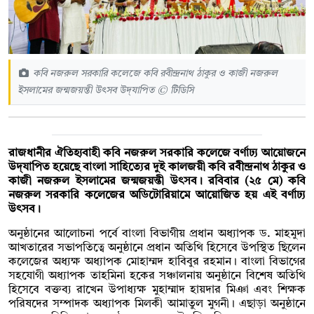
কবি নজরুল সরকারি কলেজে কবি রবীন্দ্রনাথ ঠাকুর ও কাজী নজরুল
ইসলামের জন্মজয়ন্তী উৎসব উদ্‌যাপিত © টিডিসি
রাজধানীর ঐতিহ্যবাহী কবি নজরুল সরকারি কলেজে বর্ণাঢ্য আয়োজনে
উদ্‌যাপিত হয়েছে বাংলা সাহিত্যের দুই কালজয়ী কবি রবীন্দ্রনাথ ঠাকুর ও
কাজী নজরুল ইসলামের জন্মজয়ন্তী উৎসব। রবিবার (২৫ মে) কবি
নজরুল সরকারি কলেজের অডিটোরিয়ামে আয়োজিত হয় এই বর্ণাঢ্য
উৎসব।
অনুষ্ঠানের আলোচনা পর্বে বাংলা বিভাগীয় প্রধান অধ্যাপক ড. মাহমুদা
আখতারের সভাপতিত্বে অনুষ্ঠানে প্রধান অতিথি হিসেবে উপস্থিত ছিলেন
কলেজের অধ্যক্ষ অধ্যাপক মোহাম্মদ হাবিবুর রহমান। বাংলা বিভাগের
সহযোগী অধ্যাপক তাহমিনা হকের সঞ্চালনায় অনুষ্ঠানে বিশেষ অতিথি
হিসেবে বক্তব্য রাখেন উপাধ্যক্ষ মুহাম্মাদ হায়দার মিঞা এবং শিক্ষক
পরিষদের সম্পাদক অধ্যাপক মিলকী আমাতুল মুগনী। এছাড়া অনুষ্ঠানে