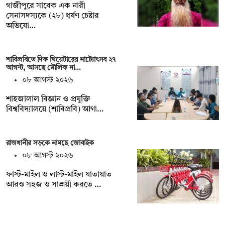
গাজীপুরে সাবেক এক নারী
সেনাসদস্যকে (২৮) ধর্ষণ চেষ্টার
অভিযো…
শাবিপ্রবিতে দিক থিয়েটারের নাট্যোৎসব ২৭
আগস্ট, আসছে মৌলিক না…
০৮ আগস্ট ২০২৬
শাহজালাল বিজ্ঞান ও প্রযুক্তি
বিশ্ববিদ্যালয়ে (শাবিপ্রবি) আগা…
রাজধানীর সড়কে নামছে জোবাইক
০৮ আগস্ট ২০২৬
ফার্স্ট-মাইল ও লাস্ট-মাইল যাতায়াত
আরও সহজ ও সাশ্রয়ী করতে …