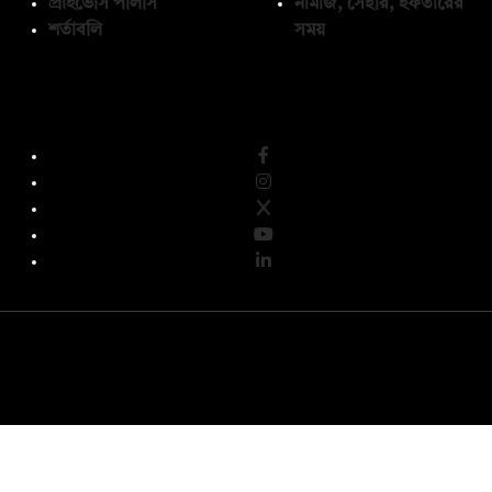
প্রাইভেসি পলিসি
নামাজ, সেহরি, ইফতারের
শর্তাবলি
সময়
অনুসরণ করুন
© কপিরাইট 2026, দ্য ডেইলি ক্যাম্পাস লিমিটেড