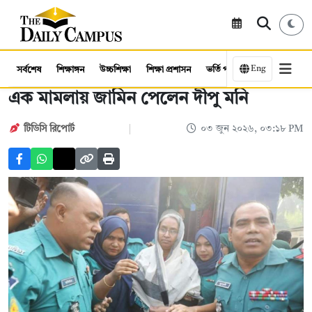
Eng
সর্বশেষ
শিক্ষাঙ্গন
উচ্চশিক্ষা
শিক্ষা প্রশাসন
ভর্তি পরীক্ষা
কর্মসংস্থান
এক মামলায় জামিন পেলেন দীপু মনি
টিডিসি রিপোর্ট
০৩ জুন ২০২৬, ০৩:১৮ PM