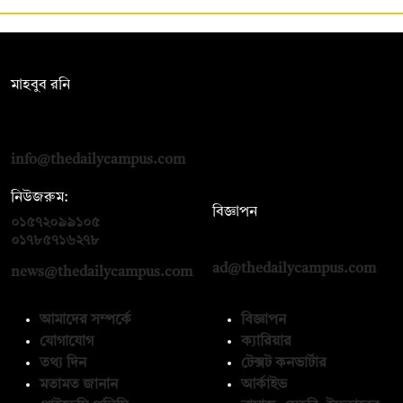
সম্পাদক:
মাহবুব রনি
দ্য ডেইলি ক্যাম্পাস, দ্বিতীয় তলা, হাসান হোল্ডিংস, ৫২/১ নিউ ইস্কাটন
রোড, ঢাকা ১০০০
info@thedailycampus.com
নিউজরুম:
বিজ্ঞাপন
০১৫৭২০৯৯১০৫
,
০১৭১২১৩৬৫৯৩
০১৭৮৫৭১৬২৭৮
ad@thedailycampus.com
news@thedailycampus.com
আমাদের সম্পর্কে
বিজ্ঞাপন
যোগাযোগ
ক্যারিয়ার
তথ্য দিন
টেক্সট কনভার্টার
মতামত জানান
আর্কাইভ