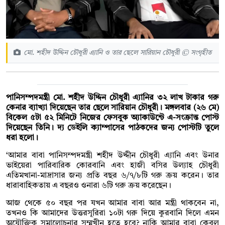
মো. শহীদ উদ্দিন চৌধুরী এ্যানি ও তার ছেলে সারিয়ান চৌধুরী © সংগৃহীত
পানিসম্পদমন্ত্রী মো. শহীদ উদ্দিন চৌধুরী এ্যানির ৩২ লাখ টাকার গরু
কেনার ব্যাখ্যা দিয়েছেন তার ছেলে সারিয়ান চৌধুরী। মঙ্গলবার (২৬ মে)
বিকেল ৫টা ৫২ মিনিটে নিজের ফেসবুক অ্যাকাউন্টে এ-সংক্রান্ত পোস্ট
দিয়েছেন তিনি। দ্য ডেইলি ক্যাম্পাসের পাঠকদের জন্য পোস্টটি তুলে
ধরা হলো।
‘আমার বাবা পানিসম্পদমন্ত্রী শহীদ উদ্দীন চৌধুরী এ্যানি এবং উনার
ভাইয়েরা পারিবারিক কোরবানি এবং হাজী বসির উল্যাহ চৌধুরী
এতিমখানা-মাদ্রাসার জন্য প্রতি বছর ৬/৭/৮টি গরু ক্রয় করেন। তার
ধারাবাহিকতায় এ বছরও ওনারা ৬টি গরু ক্রয় করেছেন।
আজ থেকে ৫০ বছর পর যখন আমার বাবা আর মন্ত্রী থাকবেন না,
তখনও কি আমাদের উত্তরসূরিরা ১০টা গরু দিয়ে কুরবানি দিলে এমন
অযৌক্তিক সমালোচনার সম্মুখীন হতে হবে? নাকি আমার বাবা কেবল