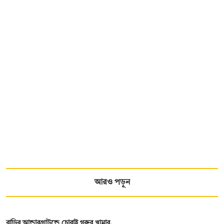
আরও পড়ুন
বাড়ির আন্ডারগ্রাউন্ডে চোরাই গরুর খামার,