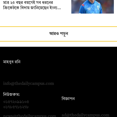
মাত্র ২৫ বছর বয়সেই সব ধরনের
ক্রিকেটকে বিদায় জানিয়েছেন ইংল্য…
আরও পড়ুন
সম্পাদক:
মাহবুব রনি
দ্য ডেইলি ক্যাম্পাস, দ্বিতীয় তলা, হাসান হোল্ডিংস, ৫২/১ নিউ ইস্কাটন
রোড, ঢাকা ১০০০
info@thedailycampus.com
নিউজরুম:
বিজ্ঞাপন
০১৫৭২০৯৯১০৫
,
০১৭১২১৩৬৫৯৩
০১৭৮৫৭১৬২৭৮
ad@thedailycampus.com
news@thedailycampus.com