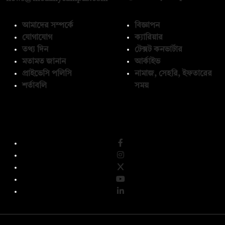
আমাদের সম্পর্কে
বিজ্ঞাপন
যোগাযোগ
ক্যারিয়ার
তথ্য দিন
টেক্সট কনভার্টার
মতামত জানান
আর্কাইভ
প্রাইভেসি পলিসি
নামাজ, সেহরি, ইফতারের
শর্তাবলি
সময়
অনুসরণ করুন