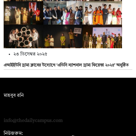
২৩ ডিসেম্বর ২০২৫
এআইইউবি ড্রামা ক্লাবের উদ্যোগে ‘এডিসি ন্যাশনাল ড্রামা ফিয়েস্তা ২০২৫’ অনুষ্ঠিত
সম্পাদক:
মাহবুব রনি
দ্য ডেইলি ক্যাম্পাস, দ্বিতীয় তলা, হাসান হোল্ডিংস, ৫২/১ নিউ ইস্কাটন
রোড, ঢাকা ১০০০
info@thedailycampus.com
নিউজরুম: