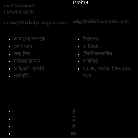
বিজ্ঞাপন
০১৫৭২০৯৯১০৫
,
০১৭১২১৩৬৫৯৩
০১৭৮৫৭১৬২৭৮
ad@thedailycampus.com
news@thedailycampus.com
আমাদের সম্পর্কে
বিজ্ঞাপন
যোগাযোগ
ক্যারিয়ার
তথ্য দিন
টেক্সট কনভার্টার
মতামত জানান
আর্কাইভ
প্রাইভেসি পলিসি
নামাজ, সেহরি, ইফতারের
শর্তাবলি
সময়
অনুসরণ করুন