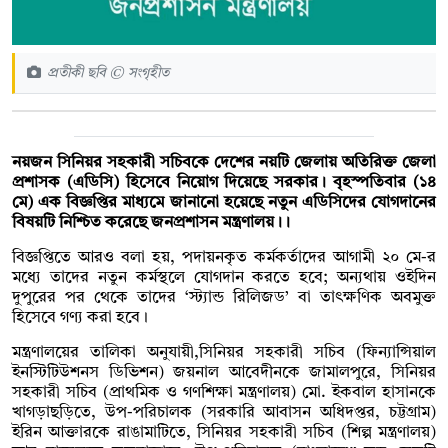
প্রতীকী ছবি © সংগৃহীত
নয়জন সিনিয়র সহকারী সচিবকে দেশের নয়টি জেলায় অতিরিক্ত জেলা
প্রশাসক (এডিসি) হিসেবে নিয়োগ দিয়েছে সরকার। বৃহস্পতিবার (১৪
মে) এক বিজ্ঞপ্তির মাধ্যমে জানানো হয়েছে নতুন এডিসিদের যোগদানের
বিষয়টি নিশ্চিত করেছে জনপ্রশাসন মন্ত্রণালয়।।
বিজ্ঞপ্তিতে আরও বলা হয়, পদায়নকৃত কর্মকর্তাদের আগামী ২০ মে-র
মধ্যে তাদের নতুন কর্মস্থলে যোগদান করতে হবে; অন্যথায় ওইদিন
দুপুরের পর থেকে তাদের ‘স্ট্যান্ড রিলিজড’ বা তাৎক্ষণিক অবমুক্ত
হিসেবে গণ্য করা হবে।
মন্ত্রণালয়ের তালিকা অনুযায়ী,সিনিয়র সহকারী সচিব (ফিন্যান্সিয়াল
ইনস্টিটিউশনস ডিভিশন) জয়নাল আবেদীনকে জামালপুরে, সিনিয়র
সহকারী সচিব (প্রাথমিক ও গণশিক্ষা মন্ত্রণালয়) মো. ইকবাল হাসানকে
খাগড়াছড়িতে, উপ-পরিচালক (সরকারি আবাসন অধিদপ্তর, চট্টগ্রাম)
ইরিন আক্তারকে রাঙামাটিতে, সিনিয়র সহকারী সচিব (শিল্প মন্ত্রণালয়)