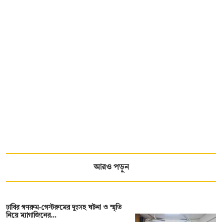
আরও পড়ুন
ঢাবির গণরুম-গেস্টরুমের দুঃসহ ঘটনা ও স্মৃতি
নিয়ে ম্যাগাজিনের…