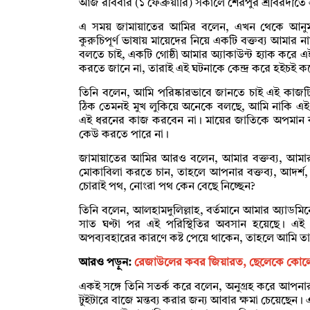
আজ রবিবার (১ ফেব্রুয়ারি) সকালে শেরপুর শ্রীবরদীত
এ সময় জামায়াতের আমির বলেন, এখন থেকে আনুমান
কুরুচিপূর্ণ ভাষায় মায়েদের নিয়ে একটি বক্তব্য আমার ন
বলতে চাই, একটি গোষ্ঠী আমার অ্যাকাউন্ট হ্যাক করে 
করতে জানে না, তারাই এই ঘটনাকে কেন্দ্র করে হইচই ক
তিনি বলেন, আমি পরিষ্কারভাবে জানতে চাই এই কাজট
ঠিক তেমনই মুখ লুকিয়ে অনেকে বলছে, আমি নাকি এই বক্
এই ধরনের কাজ করবেন না। মায়ের জাতিকে অপমান কর
কেউ করতে পারে না।
জামায়াতের আমির আরও বলেন, আমার বক্তব্য, আমার 
মোকাবিলা করতে চান, তাহলে আপনার বক্তব্য, আদর্শ, 
চোরাই পথ, নোংরা পথ কেন বেছে নিচ্ছেন?
তিনি বলেন, আলহামদুলিল্লাহ, বর্তমানে আমার অ্যাডমিনের
সাত ঘণ্টা পর এই পরিস্থিতির অবসান হয়েছে। এ
অপব্যবহারের কারণে কষ্ট পেয়ে থাকেন, তাহলে আমি তাদ
আরও পড়ুন:
রেজাউলের কবর জিয়ারত, ছেলেকে কোলে
একই সঙ্গে তিনি সতর্ক করে বলেন, অনুগ্রহ করে আপন
টুইটারে বাজে মন্তব্য করার জন্য আবার ক্ষমা চেয়েছে