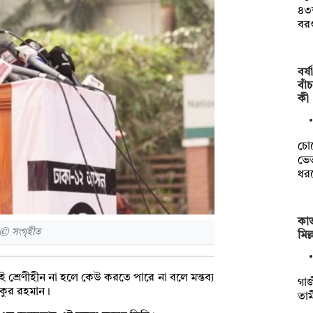
৪৩
বর
বর্
বাঁ
কী
চো
ভেত
ধর
কাভ
 © সংগৃহীত
মিল
্রেণীহীন না হলে কেউ করতে পারে না বলে মন্তব্য
গাজ
কুর রহমান।
তাম