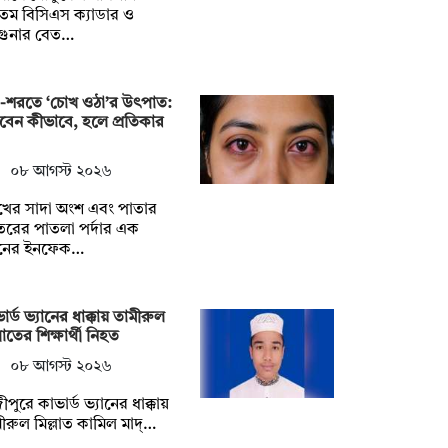
তম বিসিএস ক্যাডার ও
গুনার বেত…
ষা-শরতে ‘চোখ ওঠা’র উৎপাত:
চবেন কীভাবে, হলে প্রতিকার
০৮ আগস্ট ২০২৬
খের সাদা অংশ এবং পাতার
রের পাতলা পর্দার এক
নের ইনফেক…
ার্ড ভ্যানের ধাক্কায় তামীরুল
্লাতের শিক্ষার্থী নিহত
০৮ আগস্ট ২০২৬
ীপুরে কাভার্ড ভ্যানের ধাক্কায়
ীরুল মিল্লাত কামিল মাদ্…