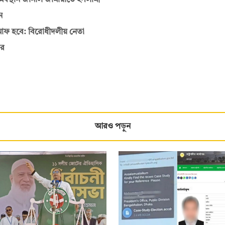
অবস্থান জানাল জামায়াতে ইসলামী
ন
মাফ হবে: বিরোধীদলীয় নেতা
ির
আরও পড়ুন