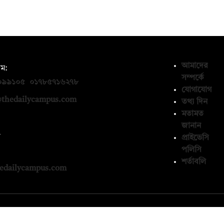
আমাদের
ম:
সম্পর্কে
০৯৯১০৫
,
০১৭৮৫৭১৬২৭৮
যোগাযোগ
thedailycampus.com
তথ্য দিন
মতামত
জানান
ন
প্রাইভেসি
পলিসি
১৩৬৫৯৩
শর্তাবলি
edailycampus.com
© কপিরাইট 2026, দ্য ডেইলি ক্যাম্পাস লিমিটেড