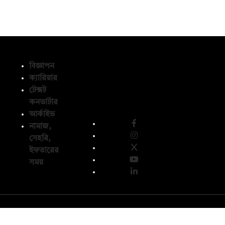
বিজ্ঞাপন
ক্যারিয়ার
টেক্সট
অনুসরণ করুন
কনভার্টার
আর্কাইভ
নামাজ,
সেহরি,
ইফতারের
সময়