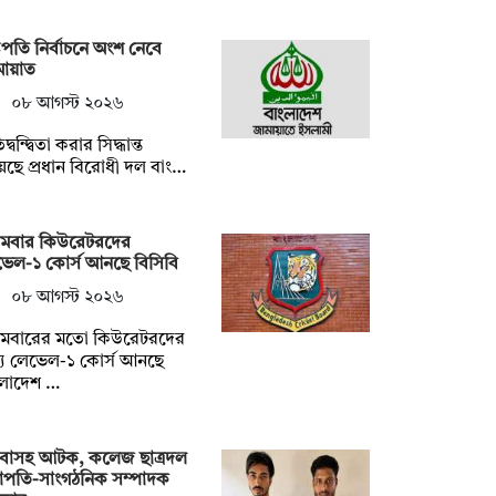
্ট্রপতি নির্বাচনে অংশ নেবে
মায়াত
০৮ আগস্ট ২০২৬
িদ্বন্দ্বিতা করার সিদ্ধান্ত
েছে প্রধান বিরোধী দল বাং…
রথমবার কিউরেটরদের
েল-১ কোর্স আনছে বিসিবি
০৮ আগস্ট ২০২৬
রথমবারের মতো কিউরেটরদের
্য লেভেল-১ কোর্স আনছে
ংলাদেশ …
াবাসহ আটক, কলেজ ছাত্রদল
াপতি-সাংগঠনিক সম্পাদক