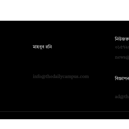
সম্পাদক:
নিউজরু
মাহবুব রনি
০১৫৭২
দ্য ডেইলি ক্যাম্পাস, দ্বিতীয় তলা, হাসান
news@
হোল্ডিংস, ৫২/১ নিউ ইস্কাটন রোড, ঢাকা
১০০০
info@thedailycampus.com
বিজ্ঞাপ
০১৭১২
ad@th