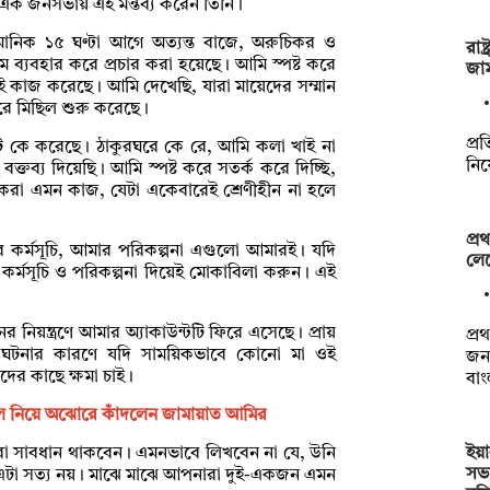
ে এক জনসভায় এই মন্তব্য করেন তিনি।
িক ১৫ ঘণ্টা আগে অত্যন্ত বাজে, অরুচিকর ও
রাষ
াম ব্যবহার করে প্রচার করা হয়েছে। আমি স্পষ্ট করে
জা
এই কাজ করেছে। আমি দেখেছি, যারা মায়েদের সম্মান
রে মিছিল শুরু করেছে।
প্রত
ি কে করেছে। ঠাকুরঘরে কে রে, আমি কলা খাই না
নিয়
তব্য দিয়েছি। আমি স্পষ্ট করে সতর্ক করে দিচ্ছি,
া এমন কাজ, যেটা একেবারেই শ্রেণীহীন না হলে
প্
কর্মসূচি, আমার পরিকল্পনা এগুলো আমারই। যদি
লেভ
কর্মসূচি ও পরিকল্পনা দিয়েই মোকাবিলা করুন। এই
 নিয়ন্ত্রণে আমার অ্যাকাউন্টটি ফিরে এসেছে। প্রায়
প্
ই ঘটনার কারণে যদি সাময়িকভাবে কোনো মা ওই
জন
ের কাছে ক্ষমা চাই।
বা
 নিয়ে অঝোরে কাঁদলেন জামায়াত আমির
ইয়
ারা সাবধান থাকবেন। এমনভাবে লিখবেন না যে, উনি
সভ
ন। এটা সত্য নয়। মাঝে মাঝে আপনারা দুই-একজন এমন