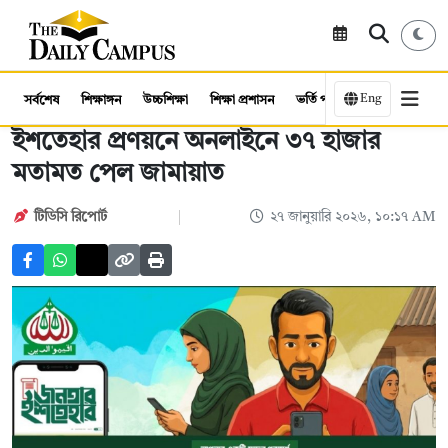
Eng
সর্বশেষ
শিক্ষাঙ্গন
উচ্চশিক্ষা
শিক্ষা প্রশাসন
ভর্তি পরীক্ষা
কর্মসংস্থান
ইশতেহার প্রণয়নে অনলাইনে ৩৭ হাজার
মতামত পেল জামায়াত
টিডিসি রিপোর্ট
২৭ জানুয়ারি ২০২৬, ১০:১৭ AM