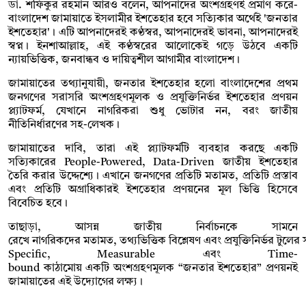
ডা. শফিকুর রহমান আরও বলেন, আপনাদের অংশগ্রহণই প্রমাণ করে-
বাংলাদেশ জামায়াতে ইসলামীর ইশতেহার হবে সত্যিকার অর্থেই 'জনতার
ইশতেহার'। এটি আপনাদেরই কণ্ঠস্বর, আপনাদেরই ভাবনা, আপনাদেরই
স্বপ্ন। ইনশাআল্লাহ, এই কণ্ঠস্বরের আলোকেই গড়ে উঠবে একটি
ন্যায়ভিত্তিক, জনবান্ধব ও দায়িত্বশীল আগামীর বাংলাদেশ।
জামায়াতের তথ্যানুযায়ী, জনতার ইশতেহার হলো বাংলাদেশের প্রথম
জনগণের সরাসরি অংশগ্রহণমূলক ও প্রযুক্তিনির্ভর ইশতেহার প্রণয়ন
প্ল্যাটফর্ম, যেখানে নাগরিকরা শুধু ভোটার নন, বরং জাতীয়
নীতিনির্ধারণের সহ-লেখক।
জামায়াতের দাবি, তারা এই প্ল্যাটফর্মটি ব্যবহার করছে একটি
সত্যিকারের People-Powered, Data-Driven জাতীয় ইশতেহার
তৈরি করার উদ্দেশ্যে। এখানে জনগণের প্রতিটি মতামত, প্রতিটি প্রস্তাব
এবং প্রতিটি অগ্রাধিকারই ইশতেহার প্রণয়নের মূল ভিত্তি হিসেবে
বিবেচিত হবে।
তাছাড়া, আসন্ন জাতীয় নির্বাচনকে সামনে
রেখে নাগরিকদের মতামত, তথ্যভিত্তিক বিশ্লেষণ এবং প্রযুক্তিনির্ভর টুলের 
Specific, Measurable এবং Time-
bound কাঠামোয় একটি অংশগ্রহণমূলক “জনতার ইশতেহার” প্রণয়নই
জামায়াতের এই উদ্যোগের লক্ষ্য।