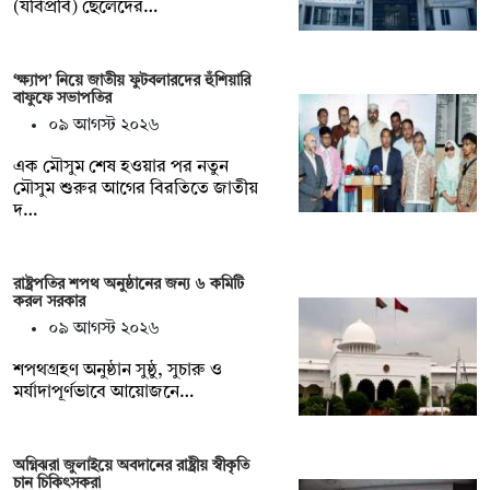
(যবিপ্রবি) ছেলেদের…
‘ক্ষ্যাপ’ নিয়ে জাতীয় ফুটবলারদের হুঁশিয়ারি
বাফুফে সভাপতির
০৯ আগস্ট ২০২৬
এক মৌসুম শেষ হওয়ার পর নতুন
মৌসুম শুরুর আগের বিরতিতে জাতীয়
দ…
রাষ্ট্রপতির শপথ অনুষ্ঠানের জন্য ৬ কমিটি
করল সরকার
০৯ আগস্ট ২০২৬
শপথগ্রহণ অনুষ্ঠান সুষ্ঠু, সুচারু ও
মর্যাদাপূর্ণভাবে আয়োজনে…
অগ্নিঝরা জুলাইয়ে অবদানের রাষ্ট্রীয় স্বীকৃতি
চান চিকিৎসকরা