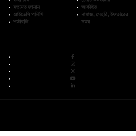
তথ্য দিন
টেক্সট কনভার্টার
মতামত জানান
আর্কাইভ
প্রাইভেসি পলিসি
নামাজ, সেহরি, ইফতারের
শর্তাবলি
সময়
অনুসরণ করুন
© কপিরাইট 2026, দ্য ডেইলি ক্যাম্পাস লিমিটেড