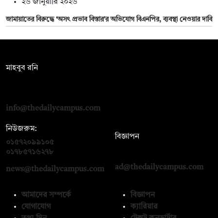
২৬ জানুয়ারি ২০২৬
জামায়াতের বিরুদ্ধে ‘অসৎ প্রভাব বিস্তার’র অভিযোগ বিএনপির, ব্যবস্থা নেওয়ার দাবি
সম্পাদক:
মাহবুব রনি
দ্য ডেইলি ক্যাম্পাস, দ্বিতীয় তলা, হাসান হোল্ডিংস, ৫২/১ নিউ ইস্কাটন
রোড, ঢাকা ১০০০
info@thedailycampus.com
নিউজরুম:
বিজ্ঞাপন
০১৫৭২০৯৯১০৫
,
০১৭১২১৩৬৫৯৩
০১৭৮৫৭১৬২৭৮
ad@thedailycampus.com
news@thedailycampus.com
আমাদের সম্পর্কে
বিজ্ঞাপন
যোগাযোগ
ক্যারিয়ার