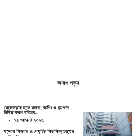
আরও পড়ুন
মেহেরুল্লাহ হলে মাদক, র‍্যাগিং ও ধূমপান
নিষিদ্ধ করল যবিপ্রব…
০৯ আগস্ট ২০২৬
যশোর বিজ্ঞান ও প্রযুক্তি বিশ্ববিদ্যালয়ের