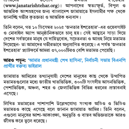
প্রণয়নের উদ্যোগ ‘জনতার ইশতেহার’
(
www.janatarishtehar.org
)। আপনাদের স্বতঃস্ফূর্ত, বিপুল ও
আন্তরিক অংশগ্রহণের জন্য বাংলাদেশ জামায়াতে ইসলামীর পক্ষ থেকে
জানাচ্ছি গভীর কৃতজ্ঞতা ও আন্তরিক ধন্যবাদ।
তিনি বলেন, গত ১০ ডিসেম্বর ২০২৫ ‘জনতার ইশতেহার’-এর ওয়েবসাইট
ও মোবাইল অ্যাপ আনুষ্ঠানিকভাবে চালু হয়। সেই আহ্বানে সাড়া দিয়ে
দেশের সর্বস্তরের মানুষ যে দায়িত্ববোধ, সচেতনতা ও আগ্রহ নিয়ে মতামত
দিয়েছেন- তা আমাদের গভীরভাবে অনুপ্রাণিত করেছে। এ পর্যন্ত ‘জনতার
ইশতেহার’ প্ল্যাটফর্মে আমরা ৩৭,০০০টিরও বেশি মতামত পেয়েছি।
আরও পড়ুন:
‘আমার প্রধানমন্ত্রী শেখ হাসিনা’, নির্বাচনী সভায় বিএনপি
প্রার্থীর বক্তব্য ভাইরাল
জামায়াত আমিরের তথ্যানুযায়ী দেশের মানুষের কাছ থেকে উত্থাপিত
মতামতগুলোর মধ্যে জাতীয় খাতভিত্তিক, ৩০০টি সংসদীয় আসনভিত্তিক,
পেশাভিত্তিক, অঞ্চল, শহর ও জেলাভিত্তিক বিভিন্ন ধরনের প্রস্তাবনাই
এসেছে।
লিখিত মতামতের পাশাপাশি উল্লেখযোগ্য সংখ্যক অডিও ও ভিডিও
মতামতও কাছে এসেছে বলে জানান জামায়াত আমির। তিনি বলেন,
এগুলো মানুষের আশা-আকাঙ্ক্ষা, অনুভূতি ও বাস্তব অভিজ্ঞতাকে আরও
জীবন্ত করে তুলে ধরেছে।