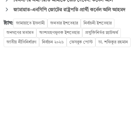
বিএনপির এমপিরাও আমাকে ভোট দেবেন: কর্নেল অলি
জামায়াত-এনসিপি জোটের রাষ্ট্রপতি প্রার্থী কর্নেল অলি আহমদ
ট্যাগ:
জামায়াতে ইসলামী
জনতার ইশতেহার
নির্বাচনী ইশতেহার
জনগণের মতামত
অংশগ্রহণমূলক ইশতেহার
প্রযুক্তিনির্ভর প্ল্যাটফর্ম
জাতীয় নীতিনির্ধারণ
নির্বাচন ২০২৬
ফেসবুক পোস্ট
ডা. শফিকুর রহমান