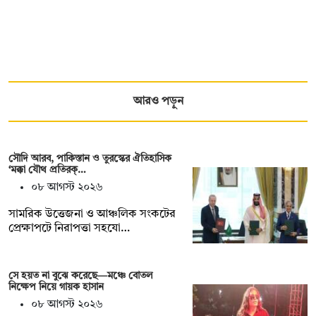
আরও পড়ুন
সৌদি আরব, পাকিস্তান ও তুরস্কের ঐতিহাসিক
‘মক্কা যৌথ প্রতিরক্…
০৮ আগস্ট ২০২৬
সামরিক উত্তেজনা ও আঞ্চলিক সংকটের
প্রেক্ষাপটে নিরাপত্তা সহযো…
সে হয়ত না ‍বুঝে করেছে—মঞ্চে বোতল
নিক্ষেপ নিয়ে গায়ক হাসান
০৮ আগস্ট ২০২৬