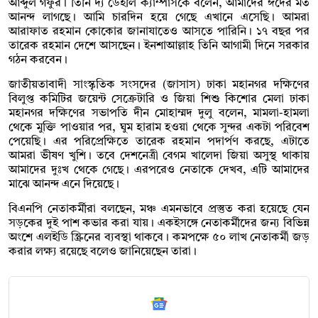
আব্দুল গফুর। তিনি দ্য ডেইলি ক্যাম্পাসকে বলেন, আমাদের ঈদের মত
আনন্দ লাগছে। আমি চারদিন হয়ে গেছে এখানে এসেছি। আমরা
আরাফাত রহমান কোকোর জানাযাতেও আসতে পারিনি। ১৭ বছর পর
তারেক রহমান দেশে আসছেন। ইনশাআল্লাহ তিনি আগামী দিনে সরকার
গঠন করবেন।
জাতীয়তাবাদী সাংস্কৃতিক সংসদের (জাসাস) ঢাকা মহানগর দক্ষিণের
বিলুপ্ত কমিটির জয়েন্ট সেক্রেটারি ও জিয়া শিশু কিশোর মেলা ঢাকা
মহানগর দক্ষিণের সভাপতি দীন মোহাম্মদ দুলু বলেন, মামলা-হামলা
থেকে মুক্তি পাওয়ার পর, ঘুম হারাম হওয়া থেকে সুন্দর একটা পরিবেশ
পেয়েছি। এর পরিপ্রেক্ষিতে তারেক রহমান পদার্পণ করছে, এটাতে
আমরা ভীষণ খুশি। তবে দেশনেত্রী বেগম খালেদা জিয়া অসুস্থ থাকায়
আমাদের দুঃখ থেকে গেছে। এরপরেও নেতাকে দেখব, এটি আমাদের
মাঝে আনন্দ এনে দিয়েছে।
বিএনপি নেতাকর্মীরা বলছেন, মঞ্চ এমনভাবে প্রস্তুত করা হয়েছে যেন
সড়কের দুই পাশ কভার করা যায়। একইসঙ্গে নেতাকর্মীদের জন্য বিভিন্ন
অংশে এলইডি স্ক্রিনের ব্যবস্থা থাকবে। কমপক্ষে ৫০ লাখ নেতাকর্মী জড়
করার লক্ষ্য রয়েছে বলেও জানিয়েছেন তারা।