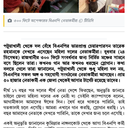
৩০০ ফিটে অপেক্ষারত বিএনপি নেতাকর্মীরা © টিডিসি
পটুয়াখালী থেকে দল বেঁধে বিএনপির ভারপ্রাপ্ত চেয়ারপারসন তারেক
রহমানকে দেখতে এসেছেন মহিলা দলের নেতাকর্মীরা। বুধবার (২৪
ডিসেম্বর) রাজধানীর ৩০০ ফিটে সংবর্ধনার জন্য নির্মিত মঞ্চের সামনে
বসে ছিলেন তারা। কখনও গান আর কখনও ধরছেন স্লোগান। কথা
বলতে গেলে তারা জানালেন, পটুয়াখালী থেকে শুধু মহিলা দল নয়,
বিএনপির সকল অঙ্গ ও সহযোগী সংগঠনের নেতাকর্মীরা আসছেন। প্রায়
৫০ হাজার নেতাকর্মী এক জেলা থেকেই আসার টার্গেট রয়েছে তাদের।
দীর্ঘ ১৭ বছর পর দলের শীর্ষ নেতা দেশে ফিরছেন, অনুভূতি জানতে
চাইলে জেলা মহিলা দলের এক নেত্রী দ্য ডেইলি ক্যাম্পাসকে বলেন,
আগামীকাল আমাদের ঈদের দিন। ধৈর্য ধরে থাকতে পারিনি, তাই
গতকালই চলে এসেছি। আমরা এখানে গান করছি, স্লোগান ধরছি। ১৭
বছর আমাদের নেতাকে দেখতে পারিনি, তাকে দেখার জন্য চলে এসেছি।
একই অনুভূতি জানালেন কুমিল্লার নাঙ্গলকোট থেকে আসা বিএনপি কর্মী