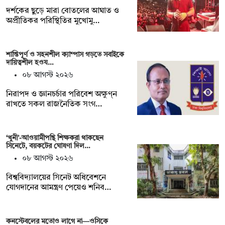
দর্শকের ছুড়ে মারা বোতলের আঘাত ও
অপ্রীতিকর পরিস্থিতির মুখোমু…
শান্তিপূর্ণ ও সহনশীল ক্যাম্পাস গড়তে সবাইকে
দায়িত্বশীল হওয…
০৮ আগস্ট ২০২৬
নিরাপদ ও জ্ঞানচর্চার পরিবেশ অক্ষুণ্ন
রাখতে সকল রাজনৈতিক সংগ…
‘খুনী’-আওয়ামীপন্থি শিক্ষকরা থাকছেন
সিনেটে, বয়কটের ঘোষণা দিল…
০৮ আগস্ট ২০২৬
বিশ্ববিদ্যালয়ের সিনেট অধিবেশনে
যোগদানের আমন্ত্রণ পেয়েও শনিব…
কনস্টেবলের মতোও লাগে না—ওসিকে