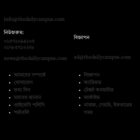
দ্য ডেইলি ক্যাম্পাস, দ্বিতীয় তলা, হাসান হোল্ডিংস, ৫২/১ নিউ ইস্কাটন
রোড, ঢাকা ১০০০
info@thedailycampus.com
নিউজরুম:
বিজ্ঞাপন
০১৫৭২০৯৯১০৫
,
০১৭১২১৩৬৫৯৩
০১৭৮৫৭১৬২৭৮
ad@thedailycampus.com
news@thedailycampus.com
আমাদের সম্পর্কে
বিজ্ঞাপন
যোগাযোগ
ক্যারিয়ার
তথ্য দিন
টেক্সট কনভার্টার
মতামত জানান
আর্কাইভ
প্রাইভেসি পলিসি
নামাজ, সেহরি, ইফতারের
শর্তাবলি
সময়
অনুসরণ করুন