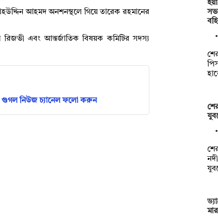
ইয়
সভ
লাহউদ্দিন আহমদ অনশনস্থলে গিয়ে তারেক রহমানের
বহি
ির রিজভী এবং আন্তর্জাতিক বিষয়ক কমিটির সদস্য
।
শের
পিস
হা
গুগল নিউজ চ্যানেল ফলো করুন
শের
যুব
শে
নদী
যু
ড্য
মা