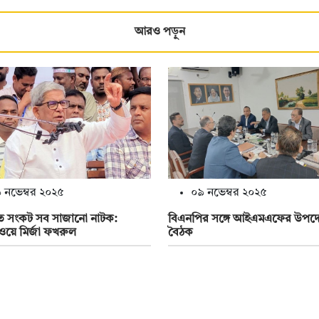
আরও পড়ুন
 নভেম্বর ২০২৫
০৯ নভেম্বর ২০২৫
ত সংকট সব সাজানো নাটক:
বিএনপির সঙ্গে আইএমএফের উপদেষ
ঁওয়ে মির্জা ফখরুল
বৈঠক