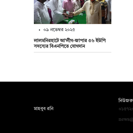
০৯ নভেম্বর ২০২৫
‎লালমনিরহাটে আ’লীগ-জাপার ৫৬ ইউপি
সদস্যের বিএনপিতে যোগদান
সম্পাদক:
নিউজরু
মাহবুব রনি
০১৫৭২
দ্য ডেইলি ক্যাম্পাস, দ্বিতীয় তলা, হাসান
news@
হোল্ডিংস, ৫২/১ নিউ ইস্কাটন রোড, ঢাকা
১০০০