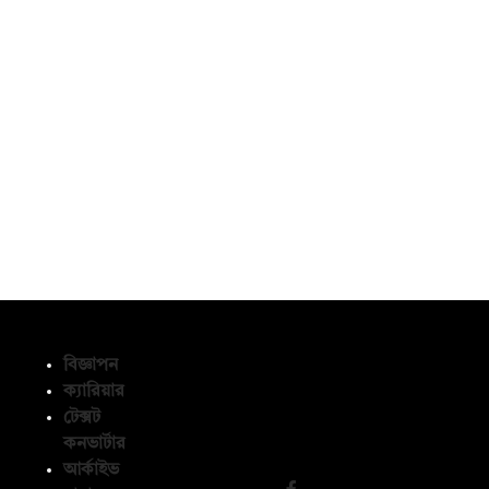
বিজ্ঞাপন
ক্যারিয়ার
টেক্সট
অনুসরণ করুন
কনভার্টার
আর্কাইভ