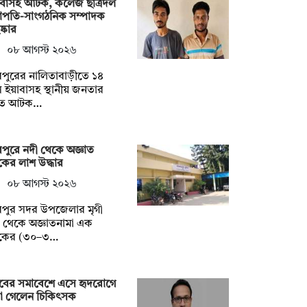
াবাসহ আটক, কলেজ ছাত্রদল
াপতি-সাংগঠনিক সম্পাদক
ষ্কার
০৮ আগস্ট ২০২৬
পুরের নালিতাবাড়ীতে ১৪
 ইয়াবাসহ স্থানীয় জনতার
তে আটক…
পুরে নদী থেকে অজ্ঞাত
কের লাশ উদ্ধার
০৮ আগস্ট ২০২৬
রপুর সদর উপজেলার মৃগী
 থেকে অজ্ঞাতনামা এক
বকের (৩০–৩…
াবের সমাবেশে এসে হৃদরোগে
রা গেলেন চিকিৎসক