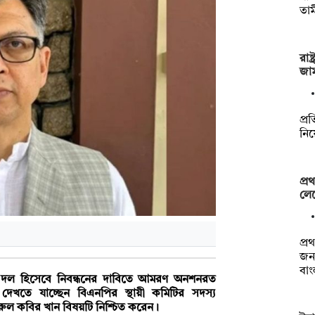
তাম
রাষ
জা
প্রত
নিয়
প্
লেভ
প্
জন
বা
ক দল হিসেবে নিবন্ধনের দাবিতে আমরণ অনশনরত
খতে যাচ্ছেন বিএনপির স্থায়ী কমিটির সদস্য
রুল কবির খান বিষয়টি নিশ্চিত করেন।