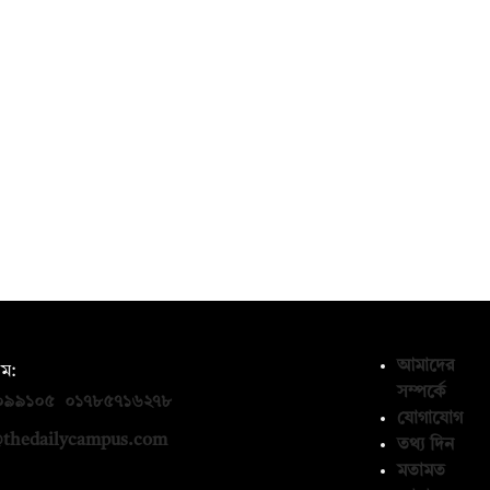
আমাদের
ম:
সম্পর্কে
০৯৯১০৫
,
০১৭৮৫৭১৬২৭৮
যোগাযোগ
thedailycampus.com
তথ্য দিন
মতামত