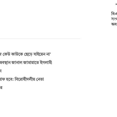
বিএ
সংগ
অব
লিজ কেউ কাউকে ছেড়ে যাইয়েন না’
অবস্থান জানাল জামায়াতে ইসলামী
ন
মাফ হবে: বিরোধীদলীয় নেতা
ির