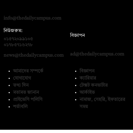
দ্য ডেইলি ক্যাম্পাস, দ্বিতীয় তলা, হাসান হোল্ডিংস, ৫২/১ নিউ ইস্কাটন
রোড, ঢাকা ১০০০
info@thedailycampus.com
নিউজরুম:
বিজ্ঞাপন
০১৫৭২০৯৯১০৫
,
০১৭১২১৩৬৫৯৩
০১৭৮৫৭১৬২৭৮
ad@thedailycampus.com
news@thedailycampus.com
আমাদের সম্পর্কে
বিজ্ঞাপন
যোগাযোগ
ক্যারিয়ার
তথ্য দিন
টেক্সট কনভার্টার
মতামত জানান
আর্কাইভ
প্রাইভেসি পলিসি
নামাজ, সেহরি, ইফতারের
শর্তাবলি
সময়
অনুসরণ করুন