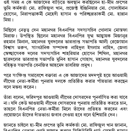
ওই সময় এ কে আজাদের বাড়িতে অবস্থান করছিলেন হা-মীম গ্রুপের
ভূমি কর্মকর্তা মো. রাফিজুল খান, প্রজেক্ট ইঞ্জিনিয়ার মো. সোলাইমান
হোসেন, নিরাপত্তাকর্মী মেহেদী হাসান ও পরিচ্ছন্নতাকর্মী মো. হান্নান
মিয়া।
মিছিলে নেতৃত্ব দেন মহানগর বিএনপির সদস্যসচিব গোলাম মোস্তফা
মিরাজ। উপস্থিত ছিলেন মহানগর বিএনপির যুগ্ম আহ্বায়ক মিজানুর
রহমান মিনাল, মহানগর যুবদলের ভারপ্রাপ্ত সভাপতি আলী রেজোয়ান
বিশ্বাস তরুণ, সাংগঠনিক সম্পাদক নাহিদুল ইসলাম নাহিদ, জেলা
স্বেচ্ছাসেবক দলের সদস্যসচিব শাহরিয়ার হোসেন শিথিল, মহানগর
ছাত্রদলের ভারপ্রাপ্ত সভাপতি মুনিব হাসান সোহাগ, মহানগর যুবদলের
বহিষ্কৃত সভাপতি বেনজির আহমেদ তাবরিজ প্রমুখ।
পরে সংক্ষিপ্ত সমাবেশে বক্তারা এ কে আজাদের মদদপুষ্ট হয়ে আওয়ামী
লীগের নেতা-কর্মীরা পুনরায় দলকে প্রতিষ্ঠিত করার পাঁয়তারা করছেন
বলে মন্তব্য করেন।
তাঁরা বলেন, ফরিদপুর আওয়ামী লীগের দোসরদের পুনর্বাসিত করা যাবে
না। যদি কেউ আওয়ামী লীগের দোসরদের পুনরায় প্রতিষ্ঠিত করতে চান,
তাহলে বিএনপির নেতা-কর্মীরা মিলে তাঁদের প্রতিহত করবেন এবং
প্রয়োজনে তাঁদের দাঁতভাঙা জবাব দেওয়া হবে বলে হুঁশিয়ারি দেন।
জানতে চাইলে হা-মীম গ্রুপের ভূমি কর্মকর্তা মো. রাফিজুল খান জানান,