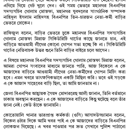
বিএনপির নেতারা গেটে আঘাত করলে সিকিউরিটি গার্ড মেহেদী হাসান
এগিয়ে গিয়ে গেট খুলে দেন। ওই সময় ভেতরে মহানগর বিএনপির
সদস্যসচিব গোলাম মোস্তফা, মহানগর যুবদলের সাংগঠনিক সম্পাদক
নাহিদুল ইসলাম নাহিদসহ বিএনপির তিন–চারজন নেতা-কর্মী বাড়ির
ভেতরে ঢোকেন।
রাফিজুল বলেন, বাড়ির ভেতরে ঢুকে মহানগর বিএনপির সদস্যসচিব
গোলাম মোস্তফা মিরাজ সিকিউরিটি গার্ডের কাছে জানতে চান, এই
বাড়িতে আওয়ামী লীগের কোনো গোপন সভা হচ্ছে কি না। সিকিউরিটি
গার্ডের নেতিবাচক উত্তর শুনে তিনি বাড়ির বাইরে চলে আসেন।
এ বিষয়ে মহানগর বিএনপির সদস্যসচিব গোলাম মোস্তফা মিরাজ বলেন,
আমরা গোপন সংবাদের মাধ্যমে জানতে পারি, আজ বিকেলে এ কে
আজাদের বাড়িতে আওয়ামী লীগের নেতা-কর্মীদের গোপন মিটিং করা
হবে। এমন খবরে তাৎক্ষণিকভাবে একটি মিছিল করি। তবে ওই সড়কে
এ কে আজাদ সাহেবের বাড়ি ছিল, তা আমি জানতাম না।
জেলা বিএনপির আহ্বায়ক সৈয়দ মোদাররেছ আলী জানান, তিনি বর্তমানে
ঢাকায় অবস্থান করছেন। এ কে আজাদের বাড়িতে কিছু ঘটেছে বলে তাঁর
জানা নেই। কেউ তাঁকে জানায়নি।
কোতোয়ালি থানার ভারপ্রাপ্ত কর্মকর্তা (ওসি) আসাদউজ্জামান বলেন,
বিকেল ৪টার দিকে আমি খবর পাই এ কে আজাদের বাড়িতে বিএনপির
লোকজন গিয়েছে। এ খবর পাওয়ার পর দ্রুত সেখানে পুলিশ পাঠানো