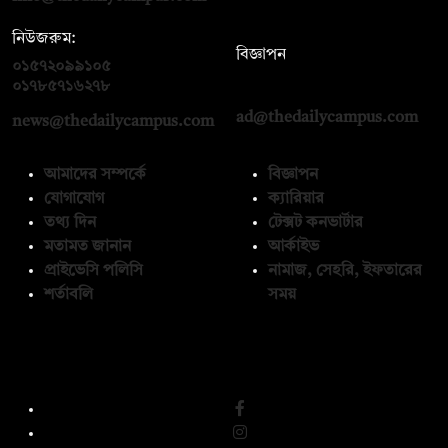
নিউজরুম:
বিজ্ঞাপন
০১৫৭২০৯৯১০৫
,
০১৭১২১৩৬৫৯৩
০১৭৮৫৭১৬২৭৮
ad@thedailycampus.com
news@thedailycampus.com
আমাদের সম্পর্কে
বিজ্ঞাপন
যোগাযোগ
ক্যারিয়ার
তথ্য দিন
টেক্সট কনভার্টার
মতামত জানান
আর্কাইভ
প্রাইভেসি পলিসি
নামাজ, সেহরি, ইফতারের
শর্তাবলি
সময়
অনুসরণ করুন