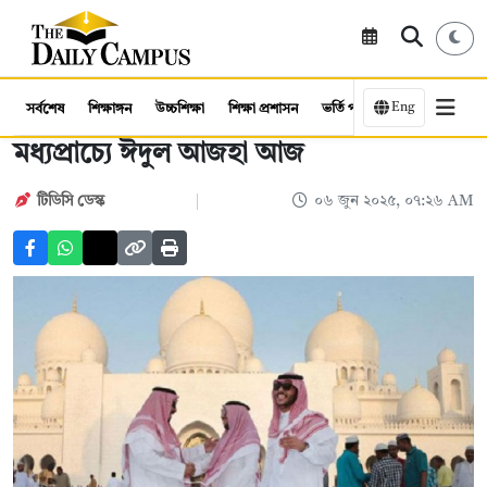
Eng
সর্বশেষ
শিক্ষাঙ্গন
উচ্চশিক্ষা
শিক্ষা প্রশাসন
ভর্তি পরীক্ষা
কর্মসংস্থান
মধ্যপ্রাচ্যে ঈদুল আজহা আজ
টিডিসি ডেস্ক
০৬ জুন ২০২৫, ০৭:২৬ AM