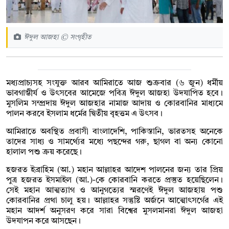
ঈদুল আজহা © সংগৃহীত
মধ্যপ্রাচ্যসহ সংযুক্ত আরব আমিরাতে আজ শুক্রবার (৬ জুন) ধর্মীয়
ভাবগাম্ভীর্য ও উৎসবের আমেজে পবিত্র ঈদুল আজহা উদযাপিত হবে।
মুসলিম সম্প্রদায় ঈদুল আজহার নামাজ আদায় ও কোরবানির মাধ্যমে
পালন করবে ইসলাম ধর্মের দ্বিতীয় বৃহত্তম এ উৎসব।
আমিরাতে অবস্থিত প্রবাসী বাংলাদেশি, পাকিস্তানি, ভারতসহ অনেকে
তাদের সাধ্য ও সামর্থ্যের মধ্যে পছন্দের গরু, ছাগল বা অন্য কোনো
হালাল পশু ক্রয় করেছে।
হজরত ইব্রাহিম (আ.) মহান আল্লাহর আদেশ পালনের জন্য তার প্রিয়
পুত্র হজরত ইসমাইল (আ.)-কে কোরবানি করতে প্রস্তুত হয়েছিলেন।
সেই মহান আত্মত্যাগ ও আনুগত্যের স্মরণেই ঈদুল আজহায় পশু
কোরবানির প্রথা চালু হয়। আল্লাহর সন্তুষ্টি অর্জনে আত্মোৎসর্গের এই
মহান আদর্শ অনুসরণ করে সারা বিশ্বের মুসলমানরা ঈদুল আজহা
উদযাপন করে আসছেন।