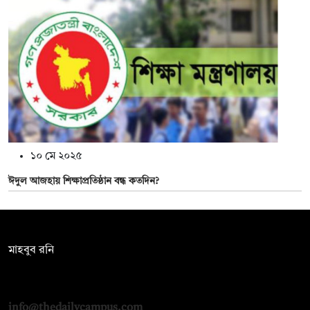
১০ মে ২০২৫
ঈদুল আজহায় শিক্ষাপ্রতিষ্ঠান বন্ধ কতদিন?
সম্পাদক:
মাহবুব রনি
দ্য ডেইলি ক্যাম্পাস, দ্বিতীয় তলা, হাসান হোল্ডিংস, ৫২/১ নিউ ইস্কাটন
রোড, ঢাকা ১০০০
info@thedailycampus.com