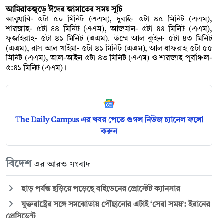
আমিরাতজুড়ে ঈদের জামাতের সময় সূচি
আবুধাবি- ৫টা ৫০ মিনিট (এএম), দুবাই- ৫টা ৪৫ মিনিট (এএম),
শারজাহ- ৫টা ৪৪ মিনিট (এএম), আজমান- ৫টা ৪৪ মিনিট (এএম),
ফুজাইরাহ- ৫টা ৪১ মিনিট (এএম), উম্মে আল কুইন- ৫টা ৪৩ মিনিট
(এএম), রাস আল খাইমা- ৫টা ৪১ মিনিট (এএম), আল ধাফরাহ ৫টা ৫৫
মিনিট (এএম), আল-আইন ৫টা ৪৩ মিনিট (এএম) ও শারজাহ পূর্বাঞ্চল-
৫:৪১ মিনিট (এএম)।
The Daily Campus এর খবর পেতে গুগল নিউজ চ্যানেল ফলো
করুন
বিদেশ
এর আরও সংবাদ
হাড় পর্যন্ত ছড়িয়ে পড়েছে বাইডেনের প্রোস্টেট ক্যানসার
যুক্তরাষ্ট্রের সঙ্গে সমঝোতায় পৌঁছানোর এটাই ‘সেরা সময়’: ইরানের
প্রেসিডেন্ট