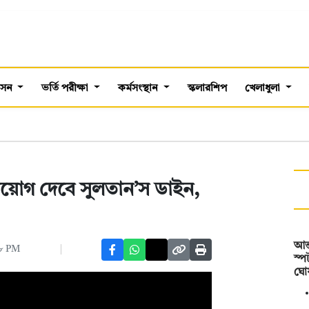
শাসন
ভর্তি পরীক্ষা
কর্মসংস্থান
স্কলারশিপ
খেলাধুলা
 নিয়োগ দেবে সুলতান’স ডাইন,
আন্
৩৮ PM
স্প
ঘো