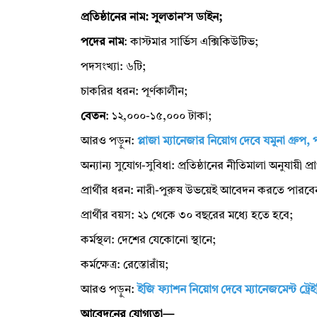
প্রতিষ্ঠানের নাম: সুলতান’স ডাইন;
পদের নাম
: কাস্টমার সার্ভিস এক্সিকিউটিভ;
পদসংখ্যা: ৬টি;
চাকরির ধরন: পূর্ণকালীন;
বেতন
: ১২,০০০-১৫,০০০ টাকা;
আরও পড়ুন:
প্লাজা ম্যানেজার নিয়োগ দেবে যমুনা গ্রুপ,
অন্যান্য সুযোগ-সুবিধা: প্রতিষ্ঠানের নীতিমালা অনুযায়ী প্র
প্রার্থীর ধরন: নারী-পুরুষ উভয়েই আবেদন করতে পারব
প্রার্থীর বয়স: ২১ থেকে ৩০ বছরের মধ্যে হতে হবে;
কর্মস্থল: দেশের যেকোনো স্থানে;
কর্মক্ষেত্র: রেস্তোরাঁয়;
আরও পড়ুন:
ইজি ফ্যাশন নিয়োগ দেবে ম্যানেজমেন্ট ট্
আবেদনের যোগ্যতা—