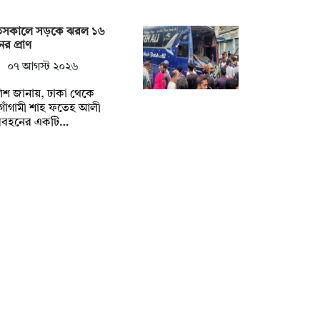
তসকালে সড়কে ঝরল ১৬
র প্রাণ
০৭ আগস্ট ২০২৬
িশ জানায়, ঢাকা থেকে
গাঁগামী শাহ ফতেহ আলী
িবহনের একটি…