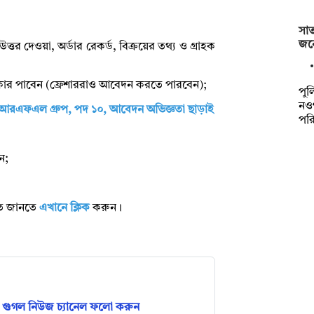
সা
জনে
ত্তর দেওয়া, অর্ডার রেকর্ড, বিক্রয়ের তথ্য ও গ্রাহক
রাধিকার পাবেন (ফ্রেশাররাও আবেদন করতে পারবেন);
পুল
নও
বে আরএফএল গ্রুপ, পদ ১০, আবেদন অভিজ্ঞতা ছাড়াই
পর
ন;
রিত জানতে
এখানে ক্লিক
করুন।
গুগল নিউজ চ্যানেল ফলো করুন