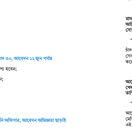
মা
আট
সোপ
চাঁ
সে
 পদ ৩০, আবেদন ১২ জুন পর্যন্ত
কর
াপ্য হবেন;
েন;
আর্
খে
তাপ
আর্
মে
রেইনি অফিসার, আবেদন অভিজ্ঞতা ছাড়াই
এই 