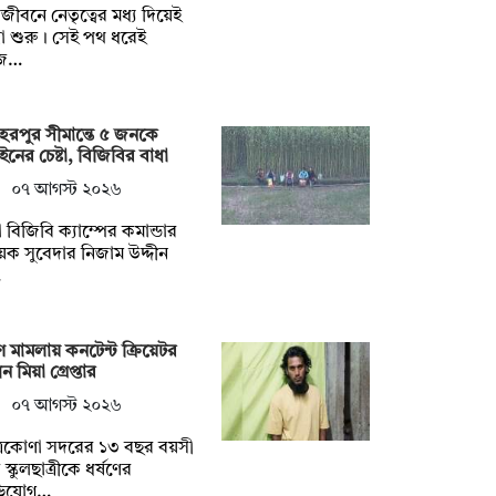
ুলজীবনে নেতৃত্বের মধ্য দিয়েই
্রা শুরু। সেই পথ ধরেই
জ…
েরপুর সীমান্তে ৫ জনকে
ইনের চেষ্টা, বিজিবির বাধা
০৭ আগস্ট ২০২৬
 বিজিবি ক্যাম্পের কমান্ডার
়েক সুবেদার নিজাম উদ্দীন
…
ষণ মামলায় কনটেন্ট ক্রিয়েটর
ন মিয়া গ্রেপ্তার
০৭ আগস্ট ২০২৬
্রকোণা সদরের ১৩ বছর বয়সী
স্কুলছাত্রীকে ধর্ষণের
িযোগ…