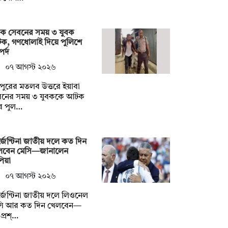
দক সেবনের সময় ৩ যুবক
ক, গণধোলাই দিয়ে পুলিশে
র্দ
০৭ আগস্ট ২০২৬
দপুরের মতলব উত্তরে ইয়াবা
বনের সময় ৩ যুবককে আটক
ে পুল…
জেন্টিনা জাতীয় দলে কত দিন
লবেন মেসি—জানালেন
িয়া
০৭ আগস্ট ২০২৬
জেন্টিনা জাতীয় দলে লিওনেল
সি আর কত দিন খেলবেন—
প্রশ্…