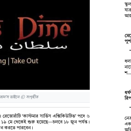
স্ক
যাত
আ
মেহ
পুশ
ধলা
নায
শ
ধর্
লতান’স ডাইনে © সংগৃহীত
রিপ
রেস্তোরাঁটি ‘কাস্টমার সার্ভিস এক্সিকিউটিভ’ পদে ৬
নেত
দন ১৯ মে থেকেই শুরু হয়েছে—চলবে ১৮ জুন পর্যন্ত।
এক 
বেদন করতে পারবেন।
অভ