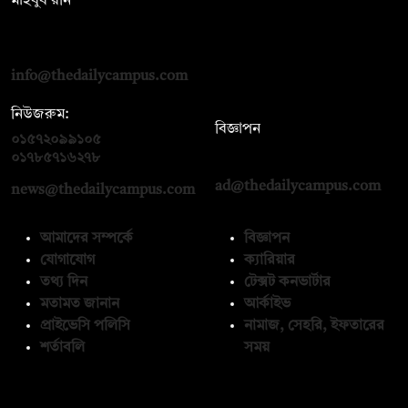
মাহবুব রনি
দ্য ডেইলি ক্যাম্পাস, দ্বিতীয় তলা, হাসান হোল্ডিংস, ৫২/১ নিউ ইস্কাটন
রোড, ঢাকা ১০০০
info@thedailycampus.com
নিউজরুম:
বিজ্ঞাপন
০১৫৭২০৯৯১০৫
,
০১৭১২১৩৬৫৯৩
০১৭৮৫৭১৬২৭৮
ad@thedailycampus.com
news@thedailycampus.com
আমাদের সম্পর্কে
বিজ্ঞাপন
যোগাযোগ
ক্যারিয়ার
তথ্য দিন
টেক্সট কনভার্টার
মতামত জানান
আর্কাইভ
প্রাইভেসি পলিসি
নামাজ, সেহরি, ইফতারের
শর্তাবলি
সময়