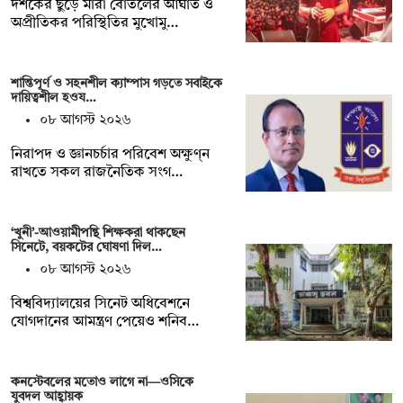
দর্শকের ছুড়ে মারা বোতলের আঘাত ও
অপ্রীতিকর পরিস্থিতির মুখোমু…
শান্তিপূর্ণ ও সহনশীল ক্যাম্পাস গড়তে সবাইকে
দায়িত্বশীল হওয…
০৮ আগস্ট ২০২৬
নিরাপদ ও জ্ঞানচর্চার পরিবেশ অক্ষুণ্ন
রাখতে সকল রাজনৈতিক সংগ…
‘খুনী’-আওয়ামীপন্থি শিক্ষকরা থাকছেন
সিনেটে, বয়কটের ঘোষণা দিল…
০৮ আগস্ট ২০২৬
বিশ্ববিদ্যালয়ের সিনেট অধিবেশনে
যোগদানের আমন্ত্রণ পেয়েও শনিব…
কনস্টেবলের মতোও লাগে না—ওসিকে
যুবদল আহ্বায়ক