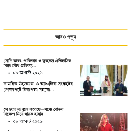
আরও পড়ুন
সৌদি আরব, পাকিস্তান ও তুরস্কের ঐতিহাসিক
‘মক্কা যৌথ প্রতিরক্…
০৮ আগস্ট ২০২৬
সামরিক উত্তেজনা ও আঞ্চলিক সংকটের
প্রেক্ষাপটে নিরাপত্তা সহযো…
সে হয়ত না ‍বুঝে করেছে—মঞ্চে বোতল
নিক্ষেপ নিয়ে গায়ক হাসান
০৮ আগস্ট ২০২৬