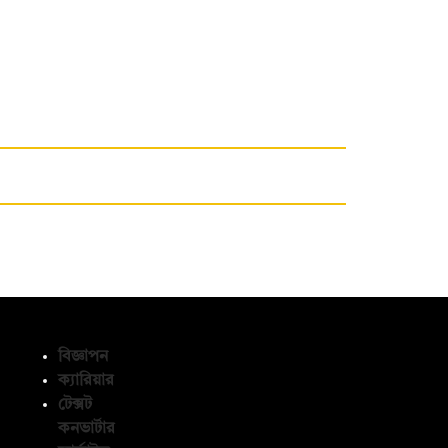
বিজ্ঞাপন
ক্যারিয়ার
টেক্সট
অনুসরণ করুন
কনভার্টার