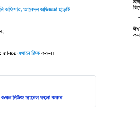
ব্র
গিয়
রেইনি অফিসার, আবেদন অভিজ্ঞতা ছাড়াই
ঈশ্
ন;
কর্
রিত জানতে
এখানে ক্লিক
করুন।
গুগল নিউজ চ্যানেল ফলো করুন