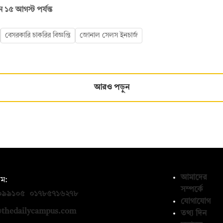
৫ আগস্ট পর্যন্ত
বেসরকারি চাকরির বিজ্ঞপ্তি
জোনাল সেলস ইনচার্জ
আরও পড়ুন
আমাদের
ম:
সম্পর্কে
০৯৯১০৫
,
০১৭৮৫৭১৬২৭৮
যোগাযোগ
thedailycampus.com
তথ্য দিন