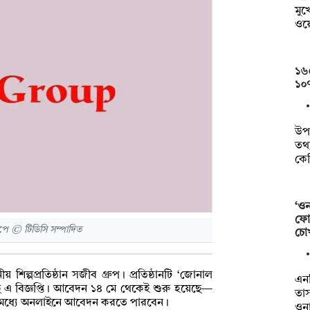
মুখ
ওয়
১৬৫
১০৭
উপ
তথ্
কেজ
‘ওন
ফোন
ে © টিডিসি সম্পাদিত
চো
য় শিল্পপ্রতিষ্ঠান সজীব গ্রুপ। প্রতিষ্ঠানটি ‘জোনাল
এনস
ছে এ বিজ্ঞপ্তি। আবেদন ১৪ মে থেকেই শুরু হয়েছে—
তাস
ুনের মধ্যে অনলাইনে আবেদন করতে পারবেন।
ওনা