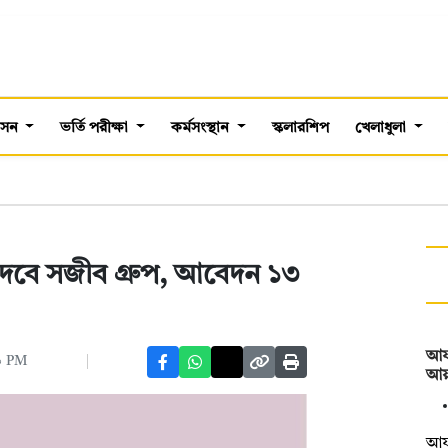
শাসন
ভর্তি পরীক্ষা
কর্মসংস্থান
স্কলারশিপ
খেলাধুলা
েবে সজীব গ্রুপ, আবেদন ১৩
আফগ
৯ PM
আয়া
আফগ