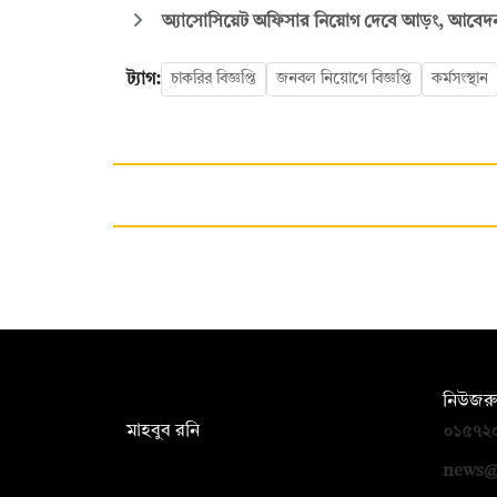
অ্যাসোসিয়েট অফিসার নিয়োগ দেবে আড়ং, আবেদন ১
ট্যাগ:
চাকরির বিজ্ঞপ্তি
জনবল নিয়োগে বিজ্ঞপ্তি
কর্মসংস্থান
সম্পাদক:
নিউজরু
মাহবুব রনি
০১৫৭২
দ্য ডেইলি ক্যাম্পাস, দ্বিতীয় তলা, হাসান
news@
হোল্ডিংস, ৫২/১ নিউ ইস্কাটন রোড, ঢাকা