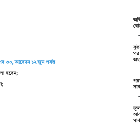
অভি
রো
ফুট
পর
অধ্
 পদ ৩০, আবেদন ১২ জুন পর্যন্ত
াপ্য হবেন;
পররা
ন;
সার
জুল
আকা
সার