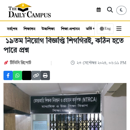
Eng
সর্বশেষ
শিক্ষাঙ্গন
উচ্চশিক্ষা
শিক্ষা প্রশাসন
ভর্তি পরীক্ষা
কর্মসংস্থান
১৯তম নিয়োগ বিজ্ঞপ্তি শিগগিরই, কঠিন হতে
পারে প্রশ্ন
টিডিসি রিপোর্ট
২৩ সেপ্টেম্বর ২০২৫, ০৬:১১ PM