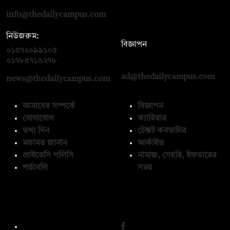
info@thedailycampus.com
নিউজরুম:
বিজ্ঞাপন
০১৫৭২০৯৯১০৫
,
০১৭১২১৩৬৫৯৩
০১৭৮৫৭১৬২৭৮
ad@thedailycampus.com
news@thedailycampus.com
আমাদের সম্পর্কে
বিজ্ঞাপন
যোগাযোগ
ক্যারিয়ার
তথ্য দিন
টেক্সট কনভার্টার
মতামত জানান
আর্কাইভ
প্রাইভেসি পলিসি
নামাজ, সেহরি, ইফতারের
শর্তাবলি
সময়
অনুসরণ করুন