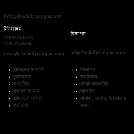
দ্য ডেইলি ক্যাম্পাস, দ্বিতীয় তলা, হাসান হোল্ডিংস, ৫২/১ নিউ ইস্কাটন
রোড, ঢাকা ১০০০
info@thedailycampus.com
নিউজরুম:
বিজ্ঞাপন
০১৫৭২০৯৯১০৫
,
০১৭১২১৩৬৫৯৩
০১৭৮৫৭১৬২৭৮
ad@thedailycampus.com
news@thedailycampus.com
আমাদের সম্পর্কে
বিজ্ঞাপন
যোগাযোগ
ক্যারিয়ার
তথ্য দিন
টেক্সট কনভার্টার
মতামত জানান
আর্কাইভ
প্রাইভেসি পলিসি
নামাজ, সেহরি, ইফতারের
শর্তাবলি
সময়
অনুসরণ করুন