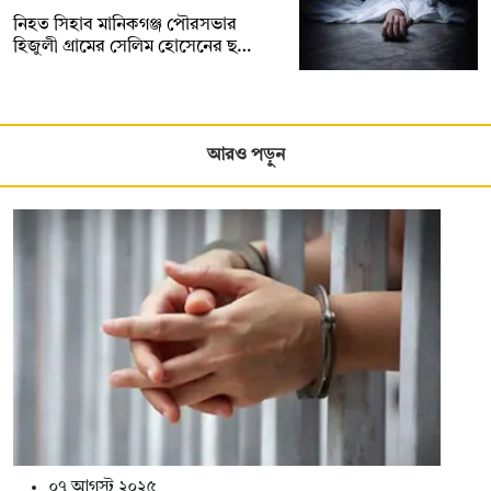
নিহত সিহাব মানিকগঞ্জ পৌরসভার
হিজুলী গ্রামের সেলিম হোসেনের ছ…
আরও পড়ুন
০৭ আগস্ট ২০২৫