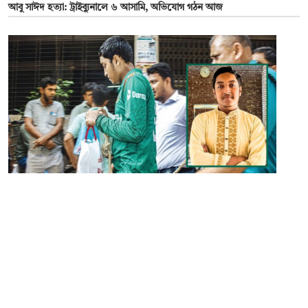
আবু সাঈদ হত্যা: ট্রাইব্যুনালে ৬ আসামি, অভিযোগ গঠন আজ
০৫ আগস্ট ২০২৫
‘বুকের ভেতরের ঝড় থামাতেই আন্দোলনে যুক্ত হয়েছিলাম’