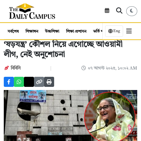
Eng
সর্বশেষ
শিক্ষাঙ্গন
উচ্চশিক্ষা
শিক্ষা প্রশাসন
ভর্তি পরীক্ষা
কর্মসংস্থান
‘ষড়যন্ত্র’ কৌশল নিয়ে এগােচ্ছে আওয়ামী
লীগ, নেই অনুশোচনা
বিবিসি
০৭ আগস্ট ২০২৫, ১০:০২ AM