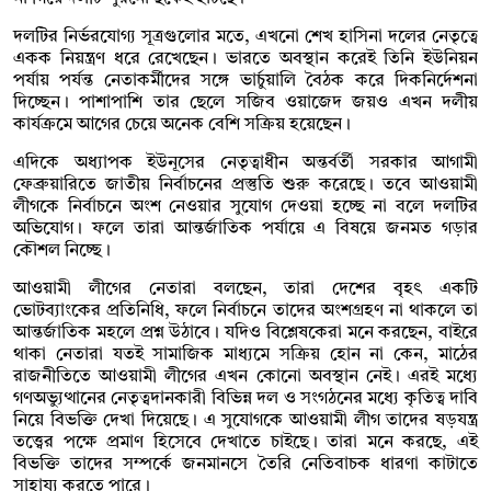
দলটির নির্ভরযোগ্য সূত্রগুলোর মতে, এখনো শেখ হাসিনা দলের নেতৃত্বে
একক নিয়ন্ত্রণ ধরে রেখেছেন। ভারতে অবস্থান করেই তিনি ইউনিয়ন
পর্যায় পর্যন্ত নেতাকর্মীদের সঙ্গে ভার্চুয়ালি বৈঠক করে দিকনির্দেশনা
দিচ্ছেন। পাশাপাশি তার ছেলে সজিব ওয়াজেদ জয়ও এখন দলীয়
কার্যক্রমে আগের চেয়ে অনেক বেশি সক্রিয় হয়েছেন।
এদিকে অধ্যাপক ইউনূসের নেতৃত্বাধীন অন্তর্বর্তী সরকার আগামী
ফেব্রুয়ারিতে জাতীয় নির্বাচনের প্রস্তুতি শুরু করেছে। তবে আওয়ামী
লীগকে নির্বাচনে অংশ নেওয়ার সুযোগ দেওয়া হচ্ছে না বলে দলটির
অভিযোগ। ফলে তারা আন্তর্জাতিক পর্যায়ে এ বিষয়ে জনমত গড়ার
কৌশল নিচ্ছে।
আওয়ামী লীগের নেতারা বলছেন, তারা দেশের বৃহৎ একটি
ভোটব্যাংকের প্রতিনিধি, ফলে নির্বাচনে তাদের অংশগ্রহণ না থাকলে তা
আন্তর্জাতিক মহলে প্রশ্ন উঠাবে। যদিও বিশ্লেষকেরা মনে করছেন, বাইরে
থাকা নেতারা যতই সামাজিক মাধ্যমে সক্রিয় হোন না কেন, মাঠের
রাজনীতিতে আওয়ামী লীগের এখন কোনো অবস্থান নেই। এরই মধ্যে
গণঅভ্যুত্থানের নেতৃত্বদানকারী বিভিন্ন দল ও সংগঠনের মধ্যে কৃতিত্ব দাবি
নিয়ে বিভক্তি দেখা দিয়েছে। এ সুযোগকে আওয়ামী লীগ তাদের ষড়যন্ত্র
তত্ত্বের পক্ষে প্রমাণ হিসেবে দেখাতে চাইছে। তারা মনে করছে, এই
বিভক্তি তাদের সম্পর্কে জনমানসে তৈরি নেতিবাচক ধারণা কাটাতে
সাহায্য করতে পারে।