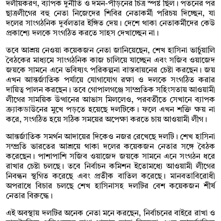
দলীয়করণ, ব্যাপক দুর্নীতি ও দমন-পীড়নের চিত্র স্পষ্ট ছিল। পতনের পর
ছাত্রলীগের বহু নেতা নিজেদের শিবির নেতাকর্মী পরিচয় দিচ্ছেন, যা
দলের সাংগঠনিক দুর্বলতার ইঙ্গিত দেয়। দেশে থাকা নেতাকর্মীদের কেউ
প্রকাশ্যে দলকে সংগঠিত করতে সাহস দেখাচ্ছেন না।
তবে আশ্রয় নেওয়া কয়েকজন নেতা জানিয়েছেন, শেখ হাসিনা ভার্চুয়ালি
বৈঠকের মাধ্যমে সাংগঠনিক কাজ চালিয়ে যাচ্ছেন এবং সজিব ওয়াজেদ
জয়কে সামনে এনে ভবিষ্যৎ পরিকল্পনা বাস্তবায়নের চেষ্টা করছেন। জয়
এখন আন্তর্জাতিক পর্যায়ে যোগাযোগ রক্ষা ও দলকে সংগঠিত করার
দায়িত্ব পালন করছেন। তবে গোপালগঞ্জে সাম্প্রতিক সহিংসতায় আওয়ামী
লীগের সাময়িক উত্থানের আভাস মিললেও, পরবর্তীতে সেখানে ব্যাপক
ক্র্যাকডাউনের মুখে পড়তে হয়েছে দলটিকে। ফলে এখন শক্তি ক্ষয় না
করে, সংগঠিত হয়ে সঠিক সময়ের অপেক্ষা করতে চায় আওয়ামী লীগ।
আন্তর্জাতিক সমর্থন আদায়ের দিকেও নজর রেখেছে দলটি। শেখ হাসিনা
সম্প্রতি ভারতের আশ্রয়ে থাকা দলের কয়েকজন নেতার সঙ্গে বৈঠক
করেছেন। পাশাপাশি সজিব ওয়াজেদ জয়কে সামনে এনে সংগঠন ধরে
রাখার চেষ্টা চলছে। তবে নির্বাচন কমিশন ইতোমধ্যে আওয়ামী লীগের
নিবন্ধন স্থগিত করেছে এবং প্রতীক বাতিল করেছে। মানবতাবিরোধী
অপরাধে বিচার চলছে শেখ হাসিনাসহ দলটির বেশ কয়েকজন শীর্ষ
নেতার বিরুদ্ধে।
এই অবস্থায় দলটির অনেক নেতা মনে করছেন, নির্বাচনের বাইরে রাখা ও