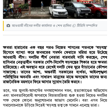
আওয়ামী লীগের দলীয় কার্যালয় ও শেখ হাসিনা © টিডিসি সম্পাদিত
ক্ষমতা হারানোর এক বছর পরও নিজের শাসনের পতনকে ‘ষড়যন্ত্র’
হিসেবে ব্যাখ্যা করে জনমতের সমর্থন ফেরাতে মরিয়া হয়ে উঠেছে
আওয়ামী লীগ। দলটির শীর্ষ নেতারা বারবারই দাবি করছেন, শেখ
হাসিনার নেতৃত্বাধীন সরকার দেশি-বিদেশি ষড়যন্ত্রের শিকার হয়ে ক্ষমতা
হারিয়েছে। এই অবস্থান ধরে রেখেই দলটি ফের ঘুরে দাঁড়ানোর কৌশল
সাজাচ্ছে। তাদের আশা, অন্তর্বর্তী সরকারের ব্যর্থতা, আইনশৃঙ্খলা
পরিস্থিতির অবনতি এবং সাধারণ মানুষের মাঝে অসন্তোষ তাদের জন্য
রাজনৈতিক ময়দানে ফিরে আসার সুযোগ তৈরি করবে।
তবে, গত জুলাই-আগস্টের গণআন্দোলন দমন, হত্যাকাণ্ডের অভিযোগ
এবং মানবতাবিরোধী অপরাধে বিচারপ্রক্রিয়া শুরু হওয়া নিয়েও দলটির
পক্ষ থেকে কোনো অনুশোচনার আভাস মেলেনি। বরং এসব নিয়ে
সমালোচনাকে উড়িয়ে দিতেই ‘ষড়যন্ত্র তত্ত্ব’কে সামনে এনেছে তারা।