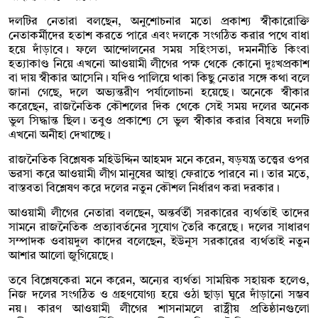
দলটির নেতারা বলছেন, অনুশোচনার মতো প্রকাশ্য স্বীকারোক্তি
নেতাকর্মীদের হতাশ করতে পারে এবং দলকে সংগঠিত করার পথে বাধা
হয়ে দাঁড়াবে। ফলে আন্দোলনের সময় সহিংসতা, দমননীতি কিংবা
হত্যাকাণ্ড নিয়ে এখনো আওয়ামী লীগের পক্ষ থেকে কোনো দুঃখপ্রকাশ
বা দায় স্বীকার আসেনি। যদিও পালিয়ে থাকা কিছু নেতার সঙ্গে কথা বলে
জানা গেছে, দলে অভ্যন্তরীণ পর্যালোচনা হয়েছে। অনেকে স্বীকার
করেছেন, রাজনৈতিক কৌশলের দিক থেকে সেই সময় দলের অনেক
ভুল সিদ্ধান্ত ছিল। তবুও প্রকাশ্যে সে ভুল স্বীকার করার বিষয়ে দলটি
এখনো অনীহা দেখাচ্ছে।
রাজনৈতিক বিশ্লেষক মহিউদ্দিন আহমদ মনে করেন, ষড়যন্ত্র তত্ত্বের ওপর
ভরসা করে আওয়ামী লীগ মানুষের আস্থা ফেরাতে পারবে না। তার মতে,
বাস্তবতা বিশ্লেষণ করে দলের নতুন কৌশল নির্ধারণ করা দরকার।
আওয়ামী লীগের নেতারা বলছেন, অন্তর্বর্তী সরকারের ব্যর্থতাই তাদের
সামনে রাজনৈতিক প্রত্যাবর্তনের সুযোগ তৈরি করেছে। দলের সাধারণ
সম্পাদক ওবায়দুল কাদের বলেছেন, ইউনূস সরকারের ব্যর্থতাই নতুন
আশার আলো জুগিয়েছে।
তবে বিশ্লেষকেরা মনে করেন, অন্যের ব্যর্থতা সাময়িক সহায়ক হলেও,
নিজ দলের সংগঠিত ও গ্রহণযোগ্য হয়ে ওঠা ছাড়া ঘুরে দাঁড়ানো সম্ভব
নয়। কারণ আওয়ামী লীগের শাসনামলে রাষ্ট্রীয় প্রতিষ্ঠানগুলো