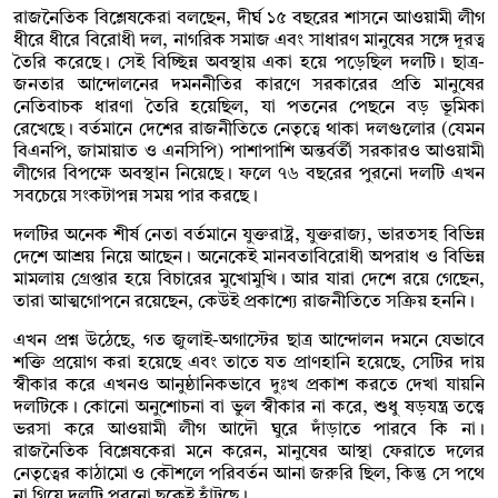
রাজনৈতিক বিশ্লেষকেরা বলছেন, দীর্ঘ ১৫ বছরের শাসনে আওয়ামী লীগ
ধীরে ধীরে বিরোধী দল, নাগরিক সমাজ এবং সাধারণ মানুষের সঙ্গে দূরত্ব
তৈরি করেছে। সেই বিচ্ছিন্ন অবস্থায় একা হয়ে পড়েছিল দলটি। ছাত্র-
জনতার আন্দোলনের দমননীতির কারণে সরকারের প্রতি মানুষের
নেতিবাচক ধারণা তৈরি হয়েছিল, যা পতনের পেছনে বড় ভূমিকা
রেখেছে। বর্তমানে দেশের রাজনীতিতে নেতৃত্বে থাকা দলগুলোর (যেমন
বিএনপি, জামায়াত ও এনসিপি) পাশাপাশি অন্তর্বর্তী সরকারও আওয়ামী
লীগের বিপক্ষে অবস্থান নিয়েছে। ফলে ৭৬ বছরের পুরনো দলটি এখন
সবচেয়ে সংকটাপন্ন সময় পার করছে।
দলটির অনেক শীর্ষ নেতা বর্তমানে যুক্তরাষ্ট্র, যুক্তরাজ্য, ভারতসহ বিভিন্ন
দেশে আশ্রয় নিয়ে আছেন। অনেকেই মানবতাবিরোধী অপরাধ ও বিভিন্ন
মামলায় গ্রেপ্তার হয়ে বিচারের মুখোমুখি। আর যারা দেশে রয়ে গেছেন,
তারা আত্মগোপনে রয়েছেন, কেউই প্রকাশ্যে রাজনীতিতে সক্রিয় হননি।
এখন প্রশ্ন উঠেছে, গত জুলাই-অগাস্টের ছাত্র আন্দোলন দমনে যেভাবে
শক্তি প্রয়োগ করা হয়েছে এবং তাতে যত প্রাণহানি হয়েছে, সেটির দায়
স্বীকার করে এখনও আনুষ্ঠানিকভাবে দুঃখ প্রকাশ করতে দেখা যায়নি
দলটিকে। কোনো অনুশোচনা বা ভুল স্বীকার না করে, শুধু ষড়যন্ত্র তত্ত্বে
ভরসা করে আওয়ামী লীগ আদৌ ঘুরে দাঁড়াতে পারবে কি না।
রাজনৈতিক বিশ্লেষকেরা মনে করেন, মানুষের আস্থা ফেরাতে দলের
নেতৃত্বের কাঠামো ও কৌশলে পরিবর্তন আনা জরুরি ছিল, কিন্তু সে পথে
না গিয়ে দলটি পুরনো ছকেই হাঁটছে।