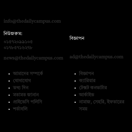
দ্য ডেইলি ক্যাম্পাস, দ্বিতীয় তলা, হাসান হোল্ডিংস, ৫২/১ নিউ ইস্কাটন
রোড, ঢাকা ১০০০
info@thedailycampus.com
নিউজরুম:
বিজ্ঞাপন
০১৫৭২০৯৯১০৫
,
০১৭১২১৩৬৫৯৩
০১৭৮৫৭১৬২৭৮
ad@thedailycampus.com
news@thedailycampus.com
আমাদের সম্পর্কে
বিজ্ঞাপন
যোগাযোগ
ক্যারিয়ার
তথ্য দিন
টেক্সট কনভার্টার
মতামত জানান
আর্কাইভ
প্রাইভেসি পলিসি
নামাজ, সেহরি, ইফতারের
শর্তাবলি
সময়
অনুসরণ করুন