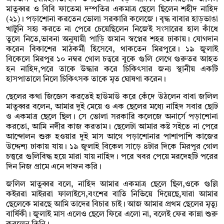
মাতুব্বর ও বিবি ফাতেমা দম্পতির একমাত্র ছেলে ছিলেন শহীদ নাহিদ
(২১)। পড়াশোনা করতেন ভোলা সরকারি কলেজে। বৃদ্ধ বাবার হাড়ভাঙা
খাটুনি সহ্য করতে না পেরে চেয়েছিলেন নিজেই সংসারের হাল কাঁধে
তুলে নিতে,ভাবনা অনুযায়ী পাড়ি জমান স্বপ্নের শহর ঢাকায়। যোগদান
করেন বিকাশের মাঠকর্মী হিসেবে, থাকতেন মিরপুরে। ১৯ জুলাই
বিকেলে মিরপুর ১০ নম্বর গোল চত্বরে বুকে গুলি লেগে গুরুতর আহত
হন নাহিদ,পরে তাকে উদ্ধার করে চিকিৎসার জন্য স্থানীয় একটি
হাসপাতালে নিলে চিকিৎসক তাকে মৃত ঘোষণা করেন।
ছেলের কথা জিজ্ঞেস করতেই হাউমাউ করে কেঁদে উঠলেন বাবা জলিল
মাতুব্বর বলেন, আমার দুই মেয়ে ও এক ছেলের মধ্যে নাহিদ সবার ছোট
ও একমাত্র ছেলে ছিল। সে ভোলা সরকারি কলেজে অনার্সে পড়াশোনা
করতো, আমি নদীর কাজ করতাম। ছেলেটা আমার কষ্ট সইতে না পেরে
আন্দোলন শুরু হওয়ার দুই মাস আগে পড়াশোনার পাশাপাশি কাজের
উদ্দেশ্য ঢাকায় যায়। ১৯ জুলাই বিকেল সাড়ে ৪টার দিকে মিরপুর গোল
চত্ত্বরে গুলিবিদ্ধ হয়ে মারা যায় নাহিদ। পরে খবর পেয়ে মরদেহটি পরের
দিন নিজ গ্রামে এনে দাফন করি।
জলিল মাতুব্বর বলে, নাহিদ আমার একমাত্র ছেলে ছিল,ওকে গুল্লি
কইররা মাইররা ফালাইসে,বংশের বাতি নিভিয়ে দিয়েছে,যারা আমার
ছেলেকে মারছে আমি তাদের বিচার চাই। আজ আমার প্রথম ছেলের মৃত্যু
বার্ষিকী। জুলাই মাস এলেও ছেলে ফিরে এলো না, বলেই ফের কান্না শুরু