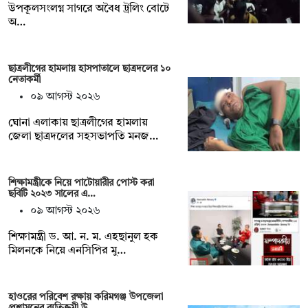
উপকূলসংলগ্ন সাগরে অবৈধ ট্রলিং বোটে
অ…
ছাত্রলীগের হামলায় হাসপাতালে ছাত্রদলের ১০
নেতাকর্মী
০৯ আগস্ট ২০২৬
ঘোনা এলাকায় ছাত্রলীগের হামলায়
জেলা ছাত্রদলের সহসভাপতি মনজ…
শিক্ষামন্ত্রীকে নিয়ে পাটোয়ারীর পোস্ট করা
ছবিটি ২০২৩ সালের এ…
০৯ আগস্ট ২০২৬
শিক্ষামন্ত্রী ড. আ. ন. ম. এহছানুল হক
মিলনকে নিয়ে এনসিপির মু…
হাওরের পরিবেশ রক্ষায় করিমগঞ্জ উপজেলা
প্রশাসনের ব্যতিক্রমী উ…