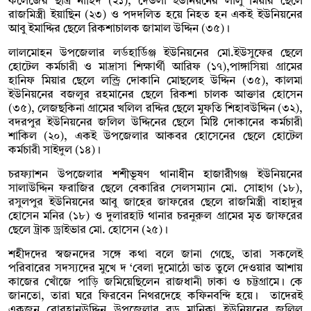
কলেজের ছাত্র নাহিদ (২১), দেউলা ইউনিয়নের লালু মিয়ার ছেলে
রাজমিস্ত্রী ইয়াছিন (২৩) ও পদদলিত হয়ে নিহত হন একই ইউনিয়নের
আবু ইমাদ্দির ছেলে রিকশাচালক জামাল উদ্দিন (৩৫)।
লালমোহন উপজেলার লর্ডহার্ডিঞ্জ ইউনিয়নের মো.ইউসুফের ছেলে
হোটেল কর্মচারী ও মাদ্রাসা শিক্ষার্থী আরিফ (১৭),পাঙ্গাসিয়া গ্রামের
হানিফ মিয়ার ছেলে লন্ড্রি দোকানি মোছলেহ উদ্দিন (৩৫), কালমা
ইউনিয়নের বজলুর রহমানের ছেলে রিকশা চালক আক্তার হোসেন
(৩৫), লেজছকিনা গ্রামের খলিল রদ্দির ছেলে মুফতি শিহাবউদ্দিন (৩২),
বদরপুর ইউনিয়নের জলিল উদ্দিনের ছেলে মিষ্টি দোকানের কর্মচারী
শাকিল (২০), একই উপজেলার আকবর হোসেনের ছেলে হোটেল
কর্মচারী সাইদুল (১৪)।
চরফ্যাশন উপজেলার শশীভূষণ থানাধীন হাজারীগঞ্জ ইউনিয়নের
সালাউদ্দিন ফরাজির ছেলে বেকারির সেলসম্যান মো. সোহাগ (১৮),
রসুলপুর ইউনিয়নের আবু জাহের জাফরের ছেলে রাজমিস্ত্রী বাহাদুর
হোসেন মনির (১৮) ও দুলারহাট থানার চরনুরুল গ্রামের মৃত জাফরের
ছেলে ট্রাক ড্রাইভার মো. হোসেন (২৫)।
শহীদদের স্বজনদের সঙ্গে কথা বলে জানা গেছে, তারা সকলেই
পরিবারের সদস্যদের মুখে দ ‘বেলা দুমোঠো ভাত তুলে দেওয়ার আশায়
কাজের খোঁজে পাড়ি জমিয়েছিলেন রাজধানী ঢাকা ও চট্টগ্রামে। কে
জানতো, তারা ঘরে ফিরবেন নিথরদেহে কফিনবন্দি হয়ে। তাদেরই
একজন বোরহানউদ্দিন উপজেলার বড় মানিকা ইউনিয়নের জলিল