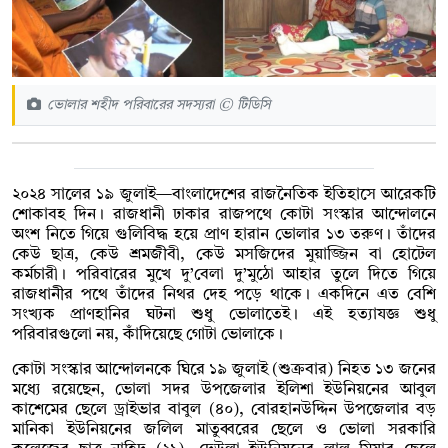
ভোলার শহীদ পরিবারের সদস্যরা © টিডিসি
২০২৪ সালের ১৯ জুলাই—বাংলাদেশের রাজনৈতিক ইতিহাসে আরেকটি
শোকাবহ দিন। রাজধানী ঢাকার রাজপথে কোটা সংস্কার আন্দোলনে
অংশ নিতে গিয়ে গুলিবিদ্ধ হয়ে প্রাণ হারান ভোলার ১৩ তরুণ। তাঁদের
কেউ ছাত্র, কেউ শ্রমজীবী, কেউ মসজিদের মুয়াজ্জিন বা হোটেল
কর্মচারী। পরিবারের মুখে দু’বেলা দু’মুঠো আহার তুলে দিতে গিয়ে
রাজধানীর পথে তাঁদের নিথর দেহ পড়ে থাকে। একদিনে এত বেশি
সংখ্যক প্রাণহানির ঘটনা শুধু ভোলাতেই। এই হত্যাযজ্ঞ শুধু
পরিবারগুলো নয়, কাঁদিয়েছে গোটা ভোলাকে।
কোটা সংস্কার আন্দোলনকে ঘিরে ১৯ জুলাই (শুক্রবার) নিহত ১৩ জনের
মধ্যে রয়েছেন, ভোলা সদর উপজেলার ইলিশা ইউনিয়নের আবুল
কাশেমের ছেলে ড্রাইভার বাবুল (৪০), বোরহানউদ্দিন উপজেলার বড়
মানিকা ইউনিয়নের জলিল মাতুব্বরের ছেলে ও ভোলা সরকারি