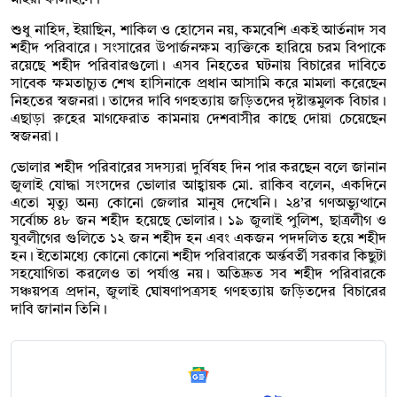
শুধু নাহিদ, ইয়াছিন, শাকিল ও হোসেন নয়, কমবেশি একই আর্তনাদ সব
শহীদ পরিবারে। সংসারের উপার্জনক্ষম ব্যক্তিকে হারিয়ে চরম বিপাকে
রয়েছে শহীদ পরিবারগুলো। এসব নিহতের ঘটনায় বিচারের দাবিতে
সাবেক ক্ষমতাচ্যুত শেখ হাসিনাকে প্রধান আসামি করে মামলা করেছেন
নিহতের স্বজনরা। তাদের দাবি গণহত্যায় জড়িতদের দৃষ্টান্তমুলক বিচার।
এছাড়া রুহের মাগফেরাত কামনায় দেশবাসীর কাছে দোয়া চেয়েছেন
স্বজনরা।
ভোলার শহীদ পরিবারের সদস্যরা দুর্বিষহ দিন পার করছেন বলে জানান
জুলাই যোদ্ধা সংসদের ভোলার আহ্বায়ক মো. রাকিব বলেন, একদিনে
এতো মৃত্যু অন্য কোনো জেলার মানুষ দেখেনি। ২৪’র গণঅভ্যুত্থানে
সর্বোচ্চ ৪৮ জন শহীদ হয়েছে ভোলার। ১৯ জুলাই পুলিশ, ছাত্রলীগ ও
যুবলীগের গুলিতে ১২ জন শহীদ হন এবং একজন পদদলিত হয়ে শহীদ
হন। ইতোমধ্যে কোনো কোনো শহীদ পরিবারকে অর্ন্তবর্তী সরকার কিছুটা
সহযোগিতা করলেও তা পর্যাপ্ত নয়। অতিদ্রুত সব শহীদ পরিবারকে
সঞ্চয়পত্র প্রদান, জুলাই ঘোষণাপত্রসহ গণহত্যায় জড়িতদের বিচারের
দাবি জানান তিনি।