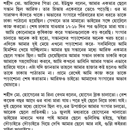
শহীদ মো. আরিফের পিতা মো. ইউছুফ বলেন, আমার একমাত্র ছেলে
সন্তান ছিল আরিফ। তার চিন্তায় একেবারে ভেঙে পড়েছি। ওর মা
সারাক্ষণ কাঁদতে থাকে। অভাবের সংসারে পরিবারের হাল ধরতে তাকে
ঢাকা পাঠানো হয়েছিল। সেখানে তার মামাতো ভাইয়ের সঙ্গে হোটেলে
কাজ করতো। শেষ ঢাকায় যাওয়ার ১৭-১৮ দিন পর গুলিতে মারা যায়।
আমি কোনোমতে কৃষিকাজ করে সন্তানগুলোকে বড় করেছি। সংসার
চালাতে অনেক কষ্ট হতো, সন্তানদের পড়াশোনার অনেক খরচ হতো।
এদিকে আমার দুই মেয়ে এখনো পড়াশোনা করে- সবমিলিয়ে আমি
হিমশিম খেয়ে যাচ্ছিলাম। আমার ছয় সন্তানের মধ্যে আরিফ একমাত্র
ছেলে সন্তান ছিল। আমি চেয়েছিলাম আমার সন্তান ঢাকায় চাকরি করে
আমাকে সহযোগিতা করবে, আমি কখনো ভাবিনি আমার সন্তান এভাবে
হারিয়ে যাবে। এটা যদি জানতাম তাহলে আমার হাজার কষ্ট হলেও আমি
তাকে ঢাকায় পাঠাতাম না। গ্রামে রেখেই আমি কাজ করে তাকে
পড়াশোনা শেষ করাতাম। আরিফও চাইতো আমাদের সংসারের অভাব
ঘোচাতে।
শহীদ মো. হোসেনের মা রিনা বেগম বলেন, হোসেন ট্রাক চালাতো। বেশ
কয়েক বছর আগে ওর বাবা মারা যায়। পরে দুই ছেলে নিয়ে ঢাকা যাই।
দুই ছেলের মধ্যে হোসেন ছিল বড়,ওর উপার্জনে আমার সংসার চলতো,
আরেক ছেলে প্রতিবন্ধী। ১৯ জুলাই মধ্যরাতে হোসেনের খালাতো
ভাইয়ের মাধ্যমে খবর পাই আমার ছেলে গুলিবিদ্ধ হইছে, 'হইন্না
দৌড়াইতে দৌড়াইতে গিয়ে দেখি আমার ছেলে আর নাই, গুল্লি কইররা
মাইরা ফালাইসে।