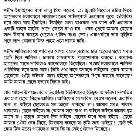
করলেন তিনি।
শহীদ ইয়াছিনের বাবা লালু মিয়া বলেন, ১৯ জুলাই বিকেল ৫টার দিকে
আন্দোলন চলাকালে নারায়নগঞ্জের সাইনবোর্ড এলাকায় বুকে গুলিবিদ্ধ
হয়ে মারা যায় ইয়াছিন। ইয়াছিন মারা যাওয়ার পর লাশ ওই এলাকার
একটি বালুর মাঠের পাশে ফেলে রাখা হয়। খবর পেয়ে আমার ছেলের
লাশ উদ্ধার করতে গেলেও পুলিশ বাধা দেয়। একপর্যায়ে তার দুইদিন
পরে লাশ ভোলায় নিজ গ্রামে এনে দাফন করি।
শহীদ শাকিলের মা শাকিনুর বেগম বলেন,আমার চার ছেলের মধ্যে সবার
ছোট ছিল শাকিল। ঢাকায় মাদরাসায় পড়াশোনায় করতো। অন্যান্য
ছাত্রদের সাথে শাকিলও আন্দোলনে গিয়েছিল। সংঘর্ষ চলাকালে শাকিল
গুলিবিদ্ধ হয়ে মারা যায়। তিনি প্রশ্ন করে জানতে চাইলেন 'কেন আমার
ছেলেকে গুল্লি কইররা মারা হইছে',আন্দোলনে গিয়ে অন্যায় করেছে'?
আমি আমার ছেলে হত্যার বিচার চাই।
লালমোহন উপজেলার লর্ডহার্ডিঞ্জ ইউনিয়নের ইউছুফ ও ফরিদা দম্পতির
একমাত্র ছেলে নিহত আরিফ। আরিফের মা ফরিদা বেগম বলেন, একদিন
কথা না কইলে ছেলেরও মন ভালো থাকতো না। আমার মনও খারাপ
থাকতো। ছেলে কইতো মা তোমার লগে কথা না কইলে রাইতে আমার ঘুম
আসে না। মৃত্যুর আগের দিন রাইতে ছেলের লগে কথা হইছে। ছেলে
আমার খোঁজখবর নিছে, জিজ্ঞাসা করছে মা তুমি ভাত খাইছো? ছোট দুই
বোন ঠিক মতো পড়ালেখা করে কি না সেই খোঁজও নিয়েছে।