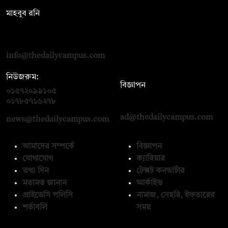
মাহবুব রনি
দ্য ডেইলি ক্যাম্পাস, দ্বিতীয় তলা, হাসান হোল্ডিংস, ৫২/১ নিউ ইস্কাটন
রোড, ঢাকা ১০০০
info@thedailycampus.com
নিউজরুম:
বিজ্ঞাপন
০১৫৭২০৯৯১০৫
,
০১৭১২১৩৬৫৯৩
০১৭৮৫৭১৬২৭৮
ad@thedailycampus.com
news@thedailycampus.com
আমাদের সম্পর্কে
বিজ্ঞাপন
যোগাযোগ
ক্যারিয়ার
তথ্য দিন
টেক্সট কনভার্টার
মতামত জানান
আর্কাইভ
প্রাইভেসি পলিসি
নামাজ, সেহরি, ইফতারের
শর্তাবলি
সময়