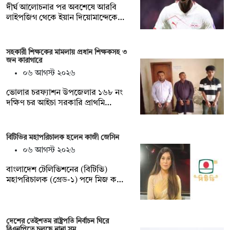
দীর্ঘ আলোচনার পর অবশেষে আরবি
লাইপজিগ থেকে ইয়ান দিয়োমান্দেকে…
সহকারী শিক্ষকের মামলায় প্রধান শিক্ষকসহ ৩
জন কারাগারে
০৬ আগস্ট ২০২৬
ভোলার চরফ্যাশন উপজেলার ১৬৮ নং
দক্ষিণ চর আইচা সরকারি প্রাথমি…
বিটিভির মহাপরিচালক হলেন কাজী জেসিন
০৬ আগস্ট ২০২৬
বাংলাদেশ টেলিভিশনের (বিটিভি)
মহাপরিচালক (গ্রেড-১) পদে মিজ ক…
দেশের তেইশতম রাষ্ট্রপতি নির্বাচন ঘিরে
বিএনপিতে চলছে নানা সম…