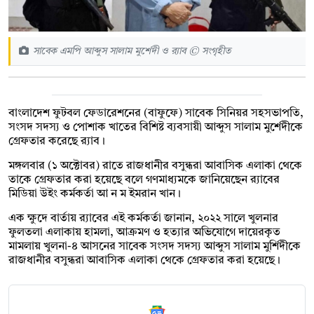
সাবেক এমপি আব্দুস সালাম মুর্শেদী ও র‍্যাব © সংগৃহীত
বাংলাদেশ ফুটবল ফেডারেশনের (বাফুফে) সাবেক সিনিয়র সহসভাপতি,
সংসদ সদস্য ও পোশাক খাতের বিশিষ্ট ব্যবসায়ী আব্দুস সালাম মুর্শেদীকে
গ্রেফতার করেছে র‍্যাব।
মঙ্গলবার (১ অক্টোবর) রাতে রাজধানীর বসুন্ধরা আবাসিক এলাকা থেকে
তাকে গ্রেফতার করা হয়েছে বলে গণমাধ্যমকে জানিয়েছেন র‌্যাবের
মিডিয়া উইং কর্মকর্তা আ ন ম ইমরান খান।
এক ক্ষুদে বার্তায় র‌্যাবের এই কর্মকর্তা জানান, ২০২২ সালে খুলনার
ফুলতলা এলাকায় হামলা, আক্রমণ ও হত্যার অভিযোগে দায়েরকৃত
মামলায় খুলনা-৪ আসনের সাবেক সংসদ সদস্য আব্দুস সালাম মুর্শিদীকে
রাজধানীর বসুন্ধরা আবাসিক এলাকা থেকে গ্রেফতার করা হয়েছে।