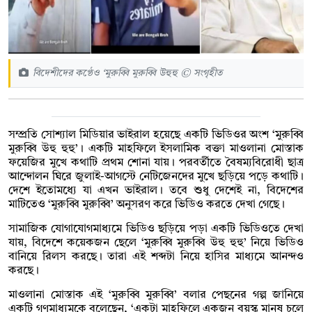
বিদেশীদের কণ্ঠেও ‘মুরুব্বি মুরুব্বি উহুহু © সংগৃহীত
সম্প্রতি সোশ্যাল মিডিয়ার ভাইরাল হয়েছে একটি ভিডিওর অংশ ‘মুরুব্বি
মুরুব্বি উহু হুহু’। একটি মাহফিলে ইসলামিক বক্তা মাওলানা মোস্তাক
ফয়েজির মুখে কথাটি প্রথম শোনা যায়। পরবর্তীতে বৈষম্যবিরোধী ছাত্র
আন্দোলন ঘিরে জুলাই-আগস্টে নেটিজেনদের মুখে ছড়িয়ে পড়ে কথাটি।
দেশে ইতোমধ্যে যা এখন ভাইরাল। তবে শুধু দেশেই না, বিদেশের
মাটিতেও ‘মুরুব্বি মুরুব্বি’ অনুসরণ করে ভিডিও করতে দেখা গেছে।
সামাজিক যোগাযোগমাধ্যমে ভিডিও ছড়িয়ে পড়া একটি ভিডিওতে দেখা
যায়, বিদেশে কয়েকজন ছেলে ‘মুরুব্বি মুরুব্বি উহু হুহু’ নিয়ে ভিডিও
বানিয়ে রিলস করছে। তারা এই শব্দটা নিয়ে হাসির মাধ্যমে আনন্দও
করছে।
মাওলানা মোস্তাক এই ‘মুরুব্বি মুরুব্বি’ বলার পেছনের গল্প জানিয়ে
একটি গণমাধ্যমকে বলেছেন, ‘একটা মাহফিলে একজন বয়স্ক মানুষ চলে