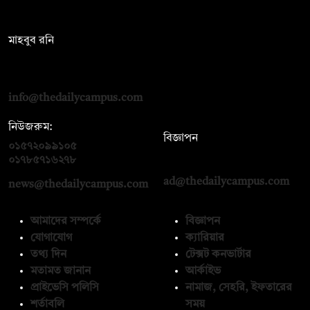
সম্পাদক:
মাহবুব রনি
দ্য ডেইলি ক্যাম্পাস, দ্বিতীয় তলা, হাসান হোল্ডিংস, ৫২/১ নিউ ইস্কাটন
রোড, ঢাকা ১০০০
info@thedailycampus.com
নিউজরুম:
বিজ্ঞাপন
০১৫৭২০৯৯১০৫
,
০১৭১২১৩৬৫৯৩
০১৭৮৫৭১৬২৭৮
ad@thedailycampus.com
news@thedailycampus.com
আমাদের সম্পর্কে
বিজ্ঞাপন
যোগাযোগ
ক্যারিয়ার
তথ্য দিন
টেক্সট কনভার্টার
মতামত জানান
আর্কাইভ
প্রাইভেসি পলিসি
নামাজ, সেহরি, ইফতারের
শর্তাবলি
সময়