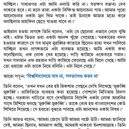
যাচ্ছিল। সাধারণত এটা আমি এলাউ করি না। যতক্ষণ বক্তব্য দেব
থাকতে হবে। না হলে তারা একটা বিক্ষিপ্ত আলোচনা পায়। আমার পুরো
আলোচনার একটা মূল থিম থাকে। তাই উনাকে আমার মতো করে
বলছিলাম মাহফিল ছেড়ে যাওয়া যাবে না।’
ভাইরাল হওয়া প্রসঙ্গে তিনি বলেন, ‘এটা যে ছেলেরা এভাবে নেবে বুঝি
নাই। এটার ভিতর ওরা একটা আনন্দ খুঁজে পেয়েছে। সরকারের বদল
হওয়ার কারণে যে সব মানুষ মুরব্বির কাতারে ছিলেন তারা যখন পালিয়ে
যাচ্ছিল তখন প্রসঙ্গক্রমে এটা ব্যবহৃত হয়েছে। আমি একটা কথা
বলেছিলাম, এক লোক বের হয়েছে। দাড়ি কামিয়ে একেবারে সমান।
যখন সালমান এফ রহমান দাড়ি কামিয়ে ফেলেছে এটা মিলে গেছে। আমি
তো ওয়াজে এটা তাকে নিয়ে বলিনি। এটা মিলে গেছে।’
আরো পড়ুন:
‘বিশ্ববিদ্যালয়ে যাব না, পদত্যাগও করব না’
তিনি বলেন, ‘এখন যখন বের হই রিকশার পেছনে দেখি লিখেছে ‘মুরুব্বি
মুরুব্বি’। গ্রাফিতিতে ব্যবহার করা হয়েছে। সোশ্যাল মিডিয়ায় রিলস
হচ্ছে। গতকাল গাড়িতে বসে দেখছিলাম বিদেশি একটা লোক আরবির
সাথে মিশিয়ে বলছে ‘মুরুব্বি মুরুব্বি’। তাকে বোধ হয় বাংলাদেশের কেউ
শিখিয়ে দিয়েছে। সে হয়তো বুঝতে পারছে এটা আনন্দের একটা বিষয়।’
তিনি আরও বলেন, ‘আমরা জেগে উঠি আমরা গর্জে উঠি। আমরা জানিয়ে
দেই, আমরা ছিলাম, আমরাপ আছি, আমরাই থাকবো ইনশাআল্লাহ। তিনি