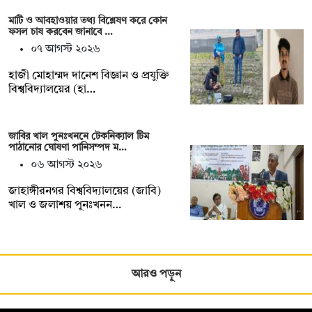
মাটি ও আবহাওয়ার তথ্য বিশ্লেষণ করে কোন
ফসল চাষ করবেন জানাবে …
০৭ আগস্ট ২০২৬
হাজী মোহাম্মদ দানেশ বিজ্ঞান ও প্রযুক্তি
বিশ্ববিদ্যালয়ের (হা…
জাবির খাল পুনঃখননে টেকনিক্যাল টিম
পাঠানোর ঘোষণা পানিসম্পদ ম…
০৬ আগস্ট ২০২৬
‎‎জাহাঙ্গীরনগর বিশ্ববিদ্যালয়ের (জাবি)
খাল ও জলাশয় পুনঃখনন…
আরও পড়ুন