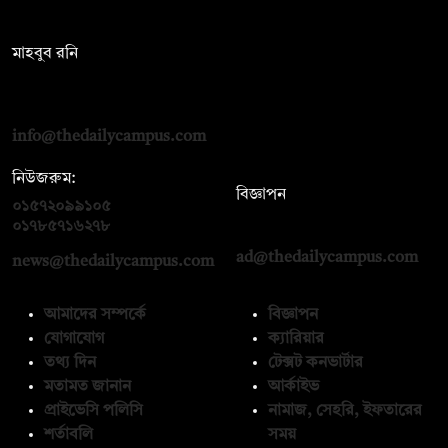
সম্পাদক:
মাহবুব রনি
দ্য ডেইলি ক্যাম্পাস, দ্বিতীয় তলা, হাসান হোল্ডিংস, ৫২/১ নিউ ইস্কাটন
রোড, ঢাকা ১০০০
info@thedailycampus.com
নিউজরুম:
বিজ্ঞাপন
০১৫৭২০৯৯১০৫
,
০১৭১২১৩৬৫৯৩
০১৭৮৫৭১৬২৭৮
ad@thedailycampus.com
news@thedailycampus.com
আমাদের সম্পর্কে
বিজ্ঞাপন
যোগাযোগ
ক্যারিয়ার
তথ্য দিন
টেক্সট কনভার্টার
মতামত জানান
আর্কাইভ
প্রাইভেসি পলিসি
নামাজ, সেহরি, ইফতারের
শর্তাবলি
সময়