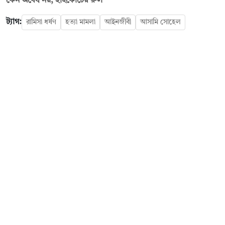
কেন অবৈধ নয়, হাইকোর্টের রুল
ট্যাগ:
রামিসা ধর্ষণ
হত্যা মামলা
আইনজীবী
আসামি সোহেল