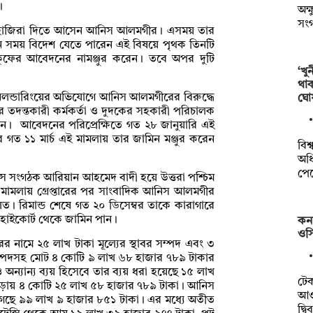
।
অক্
সং
ে হাজিরা দিতে আসেন আনিস আলমগীর। এসময় তার
কোন সময় বিদেশ যেতে পারেন এই বিষয়ে পৃথক তিনটি
কুফের আবেদনের নামঞ্জুর করেন। তবে অপর দুটি
‘খু
থা
ানিলন্ডারিংয়ের অভিযোগে আনিস আলমগীরের বিরুদ্ধে
ঘো
 তদন্তকারী কর্মকর্তা ও দুদকের সহকারী পরিচালক
েন। আবেদনের পরিপ্রেক্ষিতে গত ২৮ জানুয়ারি এই
গত ১১ মার্চ এই মামলায় তার জামিন মঞ্জুর করেন
বিশ
অধি
পে
সে সংগঠক আরিয়ান আহমেদ বাদী হয়ে উত্তরা পশ্চিম
ই মামলায় গ্রেপ্তারের পর সাংবাদিক আনিস আলমগীর
ালত। রিমান্ড শেষে গত ২০ ডিসেম্বর তাকে কারাগারে
 হাইকোর্ট থেকে জামিন পান।
কন
ওসি
নামে ২৫ লাখ টাকা মূল্যের স্থাবর সম্পদ এবং ৩
সম্পদসহ মোট ৪ কোটি ৯ লাখ ৬৮ হাজার ৭৮৯ টাকার
অন্যান্য ব্যয় হিসেবে তার ব্যয় ধরা হয়েছে ১৫ লাখ
টে
াঁড়ায় ৪ কোটি ২৫ লাখ ৫৮ হাজার ৭৮৯ টাকা। আনিস
আওত
ে ৯৯ লাখ ৯ হাজার ৮৫১ টাকা। এর মধ্যে অতীত
দ্ব