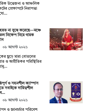
রিক উত্তেজনা ও আঞ্চলিক
টের প্রেক্ষাপটে নিরাপত্তা
যো…
হয়ত না ‍বুঝে করেছে—মঞ্চে
ল নিক্ষেপ নিয়ে গায়ক
ান
০৮ আগস্ট ২০২৬
শকের ছুড়ে মারা বোতলের
ত ও অপ্রীতিকর পরিস্থিতির
োমু…
্তিপূর্ণ ও সহনশীল ক্যাম্পাস
তে সবাইকে দায়িত্বশীল
য…
০৮ আগস্ট ২০২৬
াপদ ও জ্ঞানচর্চার পরিবেশ