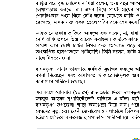
বাড়ির বয়োবৃদ্ধ সোলেমান মিয়া বলেন, ৩-৪ বছর আগ
লেখাপড়াও করতো না। এসব নিয়ে প্রায়ই মায়ের স
শোরচিৎকার শুনে গিয়ে দেখি ঘরের মেঝেতে লাকি 
রেখেছে। মাদকাসক্ত একটা ছেলে পরিবারকে শেষ করে 
আহত মোস্তফার ভাতিজা আবদুল হক বলেন, মা, বাবা
দেখি রাফি তখনো উগ্র আচরণ করছিল। কাউকে কাছে য
প্রবেশ করে দেখি চাচির নিথর দেহ মেঝেতে পড়ে 
তাৎক্ষণিক হাসপাতালে পাঠিয়েছি। তিনি বলেন, রাফি 
সাথে মিশতেনও না।
দাগনভূঞা থানার ভারপ্রাপ্ত কর্মকর্তা মুহাম্মদ ফয়জুল 
বর্ণনা দিয়েছেন এবং আদালতে স্বীকারোক্তিমূলক জব
কারাগারে পাঠানো হয়েছে।
এর আগে রোববার (১০ মে) রাত ৯টার দিকে দাগনভূঞা 
মকবুল আহমদ সুপারিন্টেন্ডেন্ট বাড়িতে এ ঘটনা ঘট
দাগনভূঞা উপজেলা স্বাস্থ্য কমপ্লেক্সে নিয়ে যায়।
বেগমের মৃত্যু হয়। ফেনী জেনারেল হাসপাতালে চিকিৎ
চট্টগ্রাম মেডিকেল কলেজ হাসপাতালে পাঠানো হয়। বর্ত