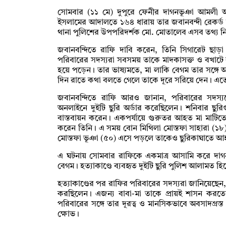
সোমবার (১১ মে) দুপুরে ফেনীর দাগনভূঞা আমলী আদা
ইসলামের আদালতে ১৬৪ ধারায় তার জবানবন্দী রেকর্ড ক
থানা পুলিশের উপপরিদর্শক মো. মোতালেব এসব তথ্য ন
জবানবন্দিতে রাফি দাবি করেন, তিনি সিগারেট ছাড়
পরিবারের সদস্যরা সবসময় তাকে মাদকাসক্ত ও বখাটে ব
হয়ে পড়েন। তার ভাষ্যমতে, মা লাকি বেগম তার সঙ্গ
দিন রাতে কথা বলতে গেলে তাকে দূরে সরিয়ে দেন। এতে ক
জবানবন্দিতে রাফি আরও জানান, পরিবারের সদস্য
অনলাইনে দুইটি ছুরি অর্ডার করেছিলেন। শনিবার ছু
বাস্তবায়ন করেন। একপর্যায়ে গুরুতর আহত মা মাটিতে
করেন তিনি। এ সময় বোন মিথিলা মোস্তফা সাহারা (
মোস্তফা ভূঞা (৫০) এসে পড়লে তাকেও ছুরিকাঘাতে 
এ ঘটনায় সোমবার রাফিকে একমাত্র আসামি করে দাগন
বেগম। হত্যাকাণ্ডে ব্যবহৃত দুইটি ছুরি পুলিশ আলামত হ
হত্যাকাণ্ডের পর রাফির পরিবারের সদস্যরা জানিয়েছেন
করছিলেন। এজন্য বাবা-মা তাকে প্রায়ই শাসন করত
পরিবারের সঙ্গে তার দূরত্ব ও মানসিকভাবে অবসাদগ্রস
ক্ষোভ।