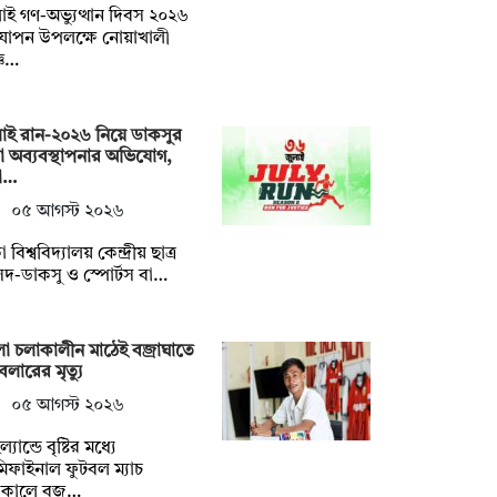
াই গণ-অভ্যুত্থান দিবস ২০২৬
যাপন উপলক্ষে নোয়াখালী
্ঞ…
াই রান-২০২৬ নিয়ে ডাকসুর
া অব্যবস্থাপনার অভিযোগ,
ষো…
০৫ আগস্ট ২০২৬
 বিশ্ববিদ্যালয় কেন্দ্রীয় ছাত্র
দ-ডাকসু ও স্পোর্টস বা…
া চলাকালীন মাঠেই বজ্রাঘাতে
বলারের মৃত্যু
০৫ আগস্ট ২০২৬
্যান্ডে বৃষ্টির মধ্যে
িফাইনাল ফুটবল ম্যাচ
াকালে বজ…