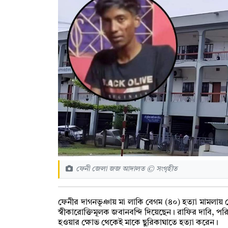
ফেনী জেলা জজ আদালত © সংগৃহীত
ফেনীর দাগনভূঞায় মা লাকি বেগম (৪০) হত্যা মামলায় 
স্বীকারোক্তিমূলক জবানবন্দি দিয়েছেন। রাফির দাবি, 
হওয়ার ক্ষোভ থেকেই মাকে ছুরিকাঘাতে হত্যা করেন।