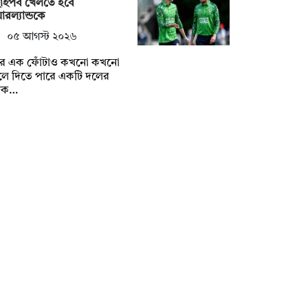
াইপর্ব খেলতে হবে
রল্যান্ডকে
০৫ আগস্ট ২০২৬
্টির এক ফোঁটাও কখনো কখনো
লে দিতে পারে একটি দলের
্বক…