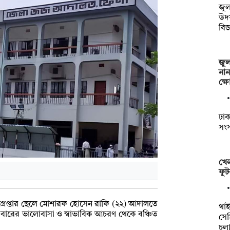
জুল
উদ
বিজ
জুল
নান
ক্
ঢাকা
সংস
খেল
ফুট
গ্রেপ্তার ছেলে মোশারফ হোসেন রাফি (২২) আদালতে
থাইল
পরিবারের ভালোবাসা ও স্বাভাবিক আচরণ থেকে বঞ্চিত
সেম
চল