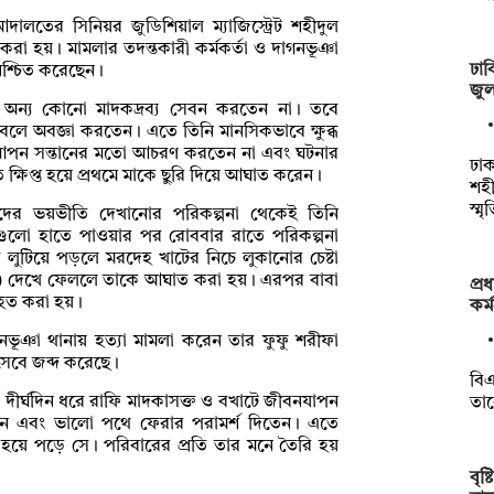
লতের সিনিয়র জুডিশিয়াল ম্যাজিস্ট্রেট শহীদুল
রা হয়। মামলার তদন্তকারী কর্মকর্তা ও দাগনভূঞা
ঢাব
িশ্চিত করেছেন।
জুলা
া অন্য কোনো মাদকদ্রব্য সেবন করতেন না। তবে
লে অবজ্ঞা করতেন। এতে তিনি মানসিকভাবে ক্ষুব্ধ
ে আপন সন্তানের মতো আচরণ করতেন না এবং ঘটনার
ঢাক
্ষিপ্ত হয়ে প্রথমে মাকে ছুরি দিয়ে আঘাত করেন।
শহী
স্ম
দের ভয়ভীতি দেখানোর পরিকল্পনা থেকেই তিনি
রিগুলো হাতে পাওয়ার পর রোববার রাতে পরিকল্পনা
 লুটিয়ে পড়লে মরদেহ খাটের নিচে লুকানোর চেষ্টা
১৮) দেখে ফেললে তাকে আঘাত করা হয়। এরপর বাবা
প্র
আহত করা হয়।
কর্
ভূঞা থানায় হত্যা মামলা করেন তার ফুফু শরীফা
িসেবে জব্দ করেছে।
বিএ
, দীর্ঘদিন ধরে রাফি মাদকাসক্ত ও বখাটে জীবনযাপন
তা
েন এবং ভালো পথে ফেরার পরামর্শ দিতেন। এতে
্ত হয়ে পড়ে সে। পরিবারের প্রতি তার মনে তৈরি হয়
বৃষ