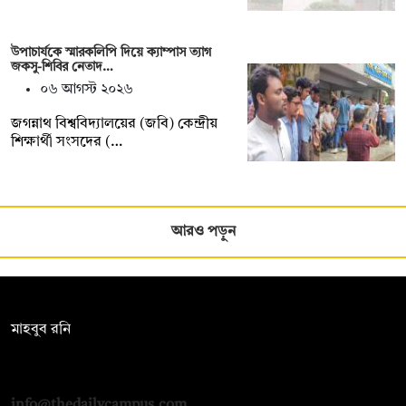
উপাচার্যকে স্মারকলিপি দিয়ে ক্যাম্পাস ত্যাগ
জকসু-শিবির নেতাদ…
০৬ আগস্ট ২০২৬
জগন্নাথ বিশ্ববিদ্যালয়ের (জবি) কেন্দ্রীয়
শিক্ষার্থী সংসদের (…
আরও পড়ুন
সম্পাদক:
মাহবুব রনি
দ্য ডেইলি ক্যাম্পাস, দ্বিতীয় তলা, হাসান হোল্ডিংস, ৫২/১ নিউ ইস্কাটন
রোড, ঢাকা ১০০০
info@thedailycampus.com