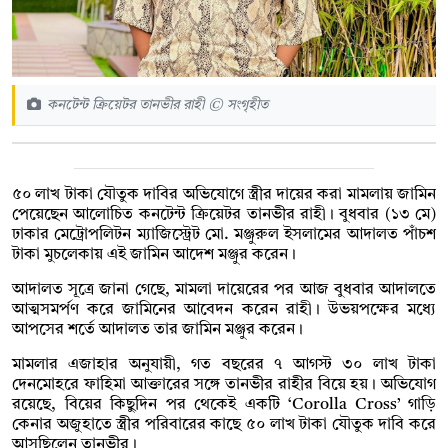
কনটেন্ট ক্রিয়েটর তানভীর রাহী © সংগৃহীত
৫০ লাখ টাকা যৌতুক দাবির অভিযোগে স্ত্রীর দায়ের করা মামলায় জামিন
পেয়েছেন আলোচিত কনটেন্ট ক্রিয়েটর তানভীর রাহী। বুধবার (১৩ মে)
ঢাকার মেট্রোপলিটন ম্যাজিস্ট্রেট মো. মঞ্জুরুল ইসলামের আদালত পাঁচশ
টাকা মুচলেকায় এই জামিন আদেশ মঞ্জুর করেন।
আদালত সূত্রে জানা গেছে, মামলা দায়েরের পর আজ বুধবার আদালতে
আত্মসমর্পণ করে জামিনের আবেদন করেন রাহী। উভয়পক্ষের মধ্যে
আপসের শর্তে আদালত তার জামিন মঞ্জুর করেন।
মামলার এজাহার অনুযায়ী, গত বছরের ৭ আগস্ট ৩০ লাখ টাকা
দেনমোহরে ফাহিমা আক্তারের সঙ্গে তানভীর রাহীর বিয়ে হয়। অভিযোগ
রয়েছে, বিয়ের কিছুদিন পর থেকেই একটি ‘Corolla Cross’ গাড়ি
কেনার অজুহাতে স্ত্রীর পরিবারের কাছে ৫০ লাখ টাকা যৌতুক দাবি করে
আসছিলেন তানভীর।