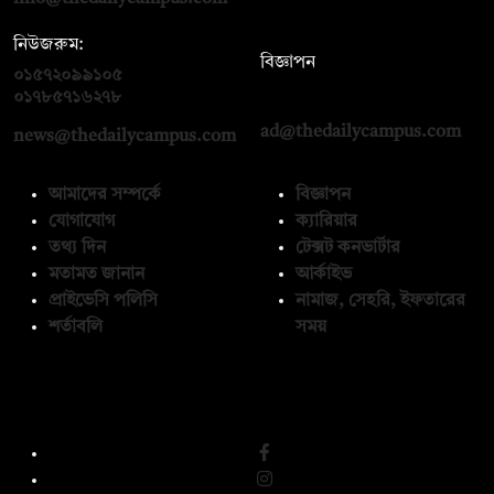
নিউজরুম:
বিজ্ঞাপন
০১৫৭২০৯৯১০৫
,
০১৭১২১৩৬৫৯৩
০১৭৮৫৭১৬২৭৮
ad@thedailycampus.com
news@thedailycampus.com
আমাদের সম্পর্কে
বিজ্ঞাপন
যোগাযোগ
ক্যারিয়ার
তথ্য দিন
টেক্সট কনভার্টার
মতামত জানান
আর্কাইভ
প্রাইভেসি পলিসি
নামাজ, সেহরি, ইফতারের
শর্তাবলি
সময়
অনুসরণ করুন