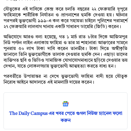
যৌতুকের এই দাবিকে কেন্দ্র করে চলতি বছরের ২২ ফেব্রুয়ারি দুপুরে
ফাহিমাকে শারীরিক নির্যাতন ও প্রাণনাশের হুমকি দেওয়া হয়। ঘটনার
পরপরই ভুক্তভোগী ৯৯৯-এ কল করে সহায়তা চাইলে পুলিশের পরামর্শে
২৭ ফেব্রুয়ারি লালবাগ থানায় একটি সাধারণ ডায়েরি (জিডি) করেন।
অভিযোগে আরও বলা হয়েছে, গত ১ মার্চ রাত ৮টার দিকে আজিমপুর
নিউ পল্টন লাইন এলাকায় ফাহিমা ও তার মা শাহানারা আক্তারের সামনে
পুনরায় ৫০ লাখ টাকা দাবি করেন তানভীর। টাকা দিতে অস্বীকৃতি
জানালে তিনি ভুক্তভোগীকে তালাক দেওয়ার হুমকি দেন। এছাড়া তাদের
ব্যক্তিগত ছবি ও ভিডিও সামাজিক যোগাযোগমাধ্যমে ছড়িয়ে দেওয়ার ভয়
দেখান, যাতে লোকলজ্জায় ভুক্তভোগী আত্মহত্যা করতে বাধ্য হন।
পরবর্তীতে উপায়ান্তর না দেখে ভুক্তভোগী ফাহিমা বাদী হয়ে যৌতুক
নিরোধ আইনে আদালতে এই মামলাটি দায়ের করেন।
The Daily Campus এর খবর পেতে গুগল নিউজ চ্যানেল ফলো
করুন