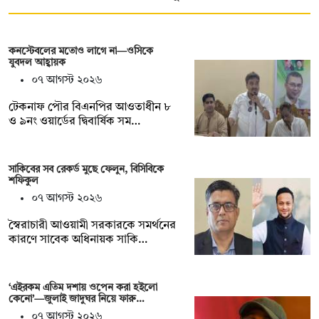
কনস্টেবলের মতোও লাগে না—ওসিকে
যুবদল আহ্বায়ক
০৭ আগস্ট ২০২৬
টেকনাফ পৌর বিএনপির আওতাধীন ৮
ও ৯নং ওয়ার্ডের দ্বিবার্ষিক সম…
সাকিবের সব রেকর্ড মুছে ফেলুন, বিসিবিকে
শফিকুল
০৭ আগস্ট ২০২৬
স্বৈরাচারী আওয়ামী সরকারকে সমর্থনের
কারণে সাবেক অধিনায়ক সাকি…
‘এইরকম এতিম দশায় ওপেন করা হইলো
কেনো’—জুলাই জাদুঘর নিয়ে ফারু…
০৭ আগস্ট ২০২৬