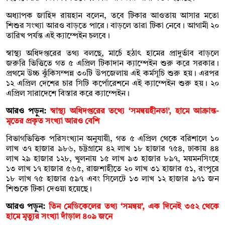
অধ্যাপক জাহিদ রায়হান বলেন, তবে টিকার আওতায় আসার মতো
শিশুর সংখ্যা আরও বাড়তে পারে। বাড়লে তারা টিকা নেবে। আগামী ২০
তারিখ পর্যন্ত এই ক্যাম্পেইন চলবে।
স্বাস্থ্য অধিদপ্তরের তথ্য বলছে, মার্চে হঠাৎ হামের প্রাদুর্ভাব বাড়লে
জরুরি ভিত্তিতে গত ৫ এপ্রিল টিকাদান ক্যাম্পেইন শুরু করে সরকার।
প্রথমে উচ্চ ঝুঁকিসম্পন্ন ৩০টি উপজেলায় এই কর্মসূচি শুরু হয়। এরপর
১২ এপ্রিল দেশের চার সিটি কর্পোরেশনে এই ক্যাম্পেইন শুরু হয়। ২০
এপ্রিল সারাদেশে বিস্তার করে ক্যাম্পেইন।
আরও পড়ুন:
স্বাস্থ্য অধিদপ্তরের তথ্যে ‘সমন্বয়হীনতা’, হামে আক্রান্ত-
মৃতের প্রকৃত সংখ্যা আরও বেশি
বিভাগভিত্তিক পরিসংখ্যান অনুযায়ী, গত ৫ এপ্রিল থেকে বরিশালে ১০
লাখ ৩৭ হাজার ৯৮৬, চট্টগ্রামে ৪২ লাখ ১৮ হাজার ৭৫৪, ঢাকায় ৪৪
লাখ ২৯ হাজার ১২৮, খুলনায় ১৫ লাখ ৯৩ হাজার ৮৯৭, ময়মনসিংহে
১৩ লাখ ১৭ হাজার ৫৬৫, রাজশাহীতে ২০ লাখ ৩১ হাজার ৫১, রংপুরে
১৮ লাখ ৭৫ হাজার ৫৯৭ এবং সিলেটে ১৩ লাখ ১২ হাজার ৯৭১ জন
শিশুকে টিকা দেওয়া হয়েছে।
আরও পড়ুন:
তিন মেডিকেলের তথ্য ‘সমন্বয়’, এক দিনেই ৩৫২ থেকে
হামে মৃত্যুর সংখ্যা দাঁড়াল ৪০৯ জনে