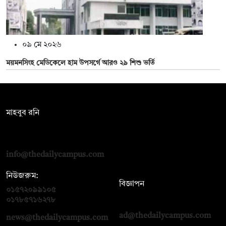
০৯ মে ২০২৬
ময়মনসিংহ মেডিকেলে হাম উপসর্গে আরও ২৯ শিশু ভর্তি
সম্পাদক:
মাহবুব রনি
দ্য ডেইলি ক্যাম্পাস, দ্বিতীয় তলা, হাসান হোল্ডিংস, ৫২/১ নিউ ইস্কাটন
রোড, ঢাকা ১০০০
info@thedailycampus.com
নিউজরুম:
বিজ্ঞাপন
০১৫৭২০৯৯১০৫
,
০১৭১২১৩৬৫৯৩
০১৭৮৫৭১৬২৭৮
ad@thedailycampus.com
news@thedailycampus.com