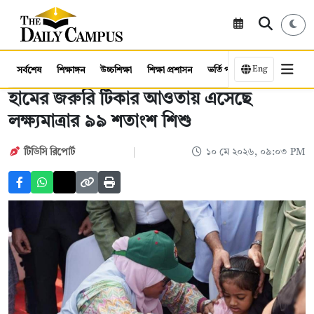
Eng
সর্বশেষ
শিক্ষাঙ্গন
উচ্চশিক্ষা
শিক্ষা প্রশাসন
ভর্তি পরীক্ষা
কর্মসংস্থান
হামের জরুরি টিকার আওতায় এসেছে
লক্ষ্যমাত্রার ৯৯ শতাংশ শিশু
টিডিসি রিপোর্ট
১০ মে ২০২৬, ০৯:০৩ PM