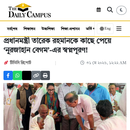
Eng
সর্বশেষ
শিক্ষাঙ্গন
উচ্চশিক্ষা
শিক্ষা প্রশাসন
ভর্তি পরীক্ষা
কর্মসংস্থান
প্রধানমন্ত্রী তারেক রহমানকে কাছে পেয়ে
‘নূরজাহান বেগম’-এর স্বপ্নপূরণ!
টিডিসি রিপোর্ট
৩১ মে ২০২৬, ১২:২২ AM