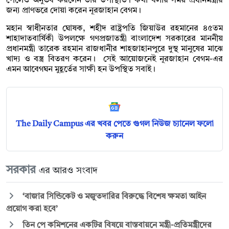
পেলেও অনুভব করলেন তাঁর উপস্থিতি। কথা বলার সময় প্রধানমন্ত্রীর
জন্য প্রাণভরে দোয়া করেন নূরজাহান বেগম।
মহান স্বাধীনতার ঘোষক, শহীদ রাষ্ট্রপতি জিয়াউর রহমানের ৪৫তম
শাহাদাতবার্ষিকী উপলক্ষে গণপ্রজাতন্ত্রী বাংলাদেশ সরকারের মাননীয়
প্রধানমন্ত্রী তারেক রহমান রাজধানীর শাহজাহানপুরে দুস্থ মানুষের মাঝে
খাদ্য ও বস্ত্র বিতরণ করেন। সেই আয়োজনেই নূরজাহান বেগম-এর
এমন আবেগঘন মুহূর্তের সাক্ষী হন উপস্থিত সবাই।
The Daily Campus এর খবর পেতে গুগল নিউজ চ্যানেল ফলো
করুন
সরকার
এর আরও সংবাদ
‘বাজার সিন্ডিকেট ও মজুতদারির বিরুদ্ধে বিশেষ ক্ষমতা আইন
প্রয়োগ করা হবে’
তিন পে কমিশনের একটির বিষয়ে বাস্তবায়নে মন্ত্রী-প্রতিমন্ত্রীদের