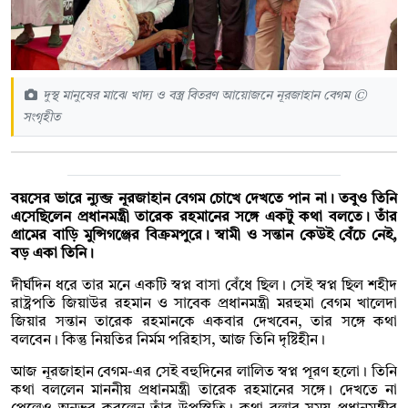
দুস্থ মানুষের মাঝে খাদ্য ও বস্ত্র বিতরণ আয়োজনে নূরজাহান বেগম ©
সংগৃহীত
বয়সের ভারে ন্যুব্জ নূরজাহান বেগম চোখে দেখতে পান না। তবুও তিনি
এসেছিলেন প্রধানমন্ত্রী তারেক রহমানের সঙ্গে একটু কথা বলতে। তাঁর
গ্রামের বাড়ি মুন্সিগঞ্জের বিক্রমপুরে। স্বামী ও সন্তান কেউই বেঁচে নেই,
বড় একা তিনি।
দীর্ঘদিন ধরে তার মনে একটি স্বপ্ন বাসা বেঁধে ছিল। সেই স্বপ্ন ছিল শহীদ
রাষ্ট্রপতি জিয়াউর রহমান ও সাবেক প্রধানমন্ত্রী মরহুমা বেগম খালেদা
জিয়ার সন্তান তারেক রহমানকে একবার দেখবেন, তার সঙ্গে কথা
বলবেন। কিন্তু নিয়তির নির্মম পরিহাস, আজ তিনি দৃষ্টিহীন।
আজ নূরজাহান বেগম-এর সেই বহুদিনের লালিত স্বপ্ন পূরণ হলো। তিনি
কথা বললেন মাননীয় প্রধানমন্ত্রী তারেক রহমানের সঙ্গে। দেখতে না