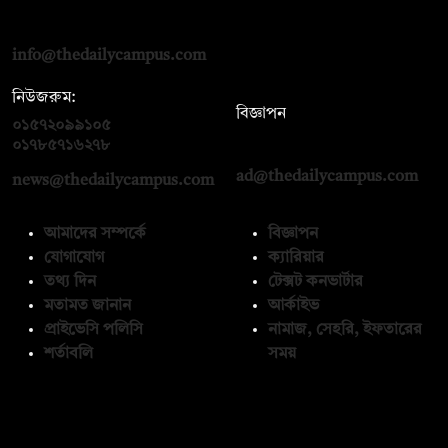
দ্য ডেইলি ক্যাম্পাস, দ্বিতীয় তলা, হাসান হোল্ডিংস, ৫২/১ নিউ ইস্কাটন
রোড, ঢাকা ১০০০
info@thedailycampus.com
নিউজরুম:
বিজ্ঞাপন
০১৫৭২০৯৯১০৫
,
০১৭১২১৩৬৫৯৩
০১৭৮৫৭১৬২৭৮
ad@thedailycampus.com
news@thedailycampus.com
আমাদের সম্পর্কে
বিজ্ঞাপন
যোগাযোগ
ক্যারিয়ার
তথ্য দিন
টেক্সট কনভার্টার
মতামত জানান
আর্কাইভ
প্রাইভেসি পলিসি
নামাজ, সেহরি, ইফতারের
শর্তাবলি
সময়
অনুসরণ করুন