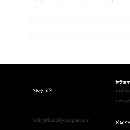
সম্পাদক:
নিউজরু
মাহবুব রনি
০১৫৭২
দ্য ডেইলি ক্যাম্পাস, দ্বিতীয় তলা, হাসান
news@
হোল্ডিংস, ৫২/১ নিউ ইস্কাটন রোড, ঢাকা
১০০০
info@thedailycampus.com
বিজ্ঞাপ