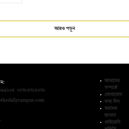
আরও পড়ুন
আমাদের
ম:
সম্পর্কে
০৯৯১০৫
,
০১৭৮৫৭১৬২৭৮
যোগাযোগ
thedailycampus.com
তথ্য দিন
মতামত
জানান
ন
প্রাইভেসি