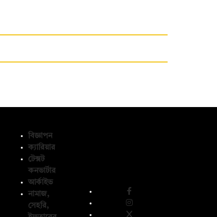
বিজ্ঞাপন
ক্যারিয়ার
টেক্সট
অনুসরণ করুন
কনভার্টার
আর্কাইভ
নামাজ,
সেহরি,