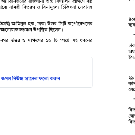
িনিউয়ের রাজধানী উচ্চ বিদ্যালয় প্রাঙ্গণে বস্ত্র
াঝে সামগ্রী বিতরণ ও বিনামূল্যে চিকিৎসা সেবাসহ
৪০৪
প্রতিমন্ত্রী আমিনুল হক, ঢাকা উত্তর সিটি কর্পোরেশনের
ব্য
র আনোয়ারুজ্জামান উপস্থিত ছিলেন।
মহানগর উত্তর ও দক্ষিণের ১৬ টি স্পটে এই ধবনের
ঢাক
অধ
ইস
২৯ 
গুগল নিউজ চ্যানেল ফলো করুন
কাদ
যে
বিদ
ঘোড়
বিদ