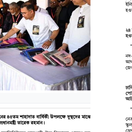
ইলি
হও
২৪ 
হওয়
নদ-
আগা
জে
ঢাব
পোস
আট
ের ৪৫তম শাহাদাত বার্ষিকী উপলক্ষে দুস্থদের মাঝে
নে
্রধানমন্ত্রী তারেক রহমান।
স্ক
গ্র