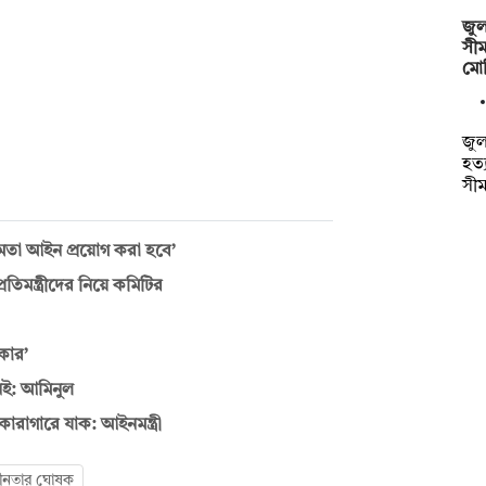
জুল
সীম
মো
জুল
হত্
সী
্ষমতা আইন প্রয়োগ করা হবে’
রতিমন্ত্রীদের নিয়ে কমিটির
রকার’
েই: আমিনুল
ারাগারে যাক: আইনমন্ত্রী
াধীনতার ঘোষক