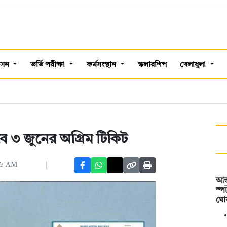
শাসন
ভর্তি পরীক্ষা
কর্মসংস্থান
স্কলারশিপ
খেলাধুলা
ে ৩ জুনের অগ্রিম টিকিট
২৬ AM
আন্
স্প
ঘো