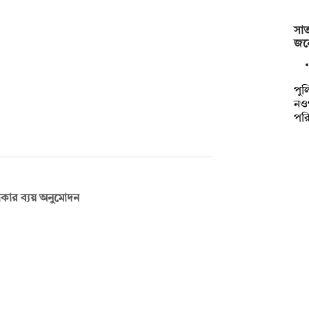
সা
জনে
পুল
নও
পর
 টাকার ব্যয় অনুমোদন