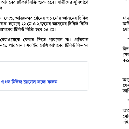
আসনের টিকিট বিক্রি শুরু হবে। যাত্রীদের সুবিধার্থে
বে।
া গেছে, আন্তঃনগর ট্রেনের ৩১ মে’র আসনের টিকিট
মা
আট
ি করা হয়েছে ২২ মে ও ২ জুনের আসনের টিকিট বিক্রি
সোপ
আসনের টিকিট বিক্রি হবে ২৫ মে।
 রেলওয়েকে ফেরত দিতে পারবেন না। প্রতিজন
ট কিনতে পারবেন। একটির বেশি আসনের টিকিট কিনলে
চাঁ
সে
কর
আর্
গুগল নিউজ চ্যানেল ফলো করুন
খে
তাপ
আর্
মে
এই 