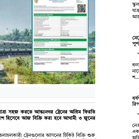
স্ক
যাত
আ
মেহ
পুশ
ধলা
নায
শ
ধর্
রিপ
ত্রা সহজ করতে আন্তঃনগর ট্রেনের অগ্রিম ফিরতি
অংশ হিসেবে আজ বিক্রি করা হবে আগামী ৩ জুনের
নেত
এক 
চলাচলকারী ট্রেনগুলোর আসনের টিকিট বিক্রি শুরু
অভ