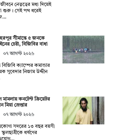
ুলজীবনে নেতৃত্বের মধ্য দিয়েই
্রা শুরু। সেই পথ ধরেই
জ…
েরপুর সীমান্তে ৫ জনকে
ইনের চেষ্টা, বিজিবির বাধা
০৭ আগস্ট ২০২৬
 বিজিবি ক্যাম্পের কমান্ডার
়েক সুবেদার নিজাম উদ্দীন
…
ষণ মামলায় কনটেন্ট ক্রিয়েটর
ন মিয়া গ্রেপ্তার
০৭ আগস্ট ২০২৬
্রকোণা সদরের ১৩ বছর বয়সী
স্কুলছাত্রীকে ধর্ষণের
িযোগ…