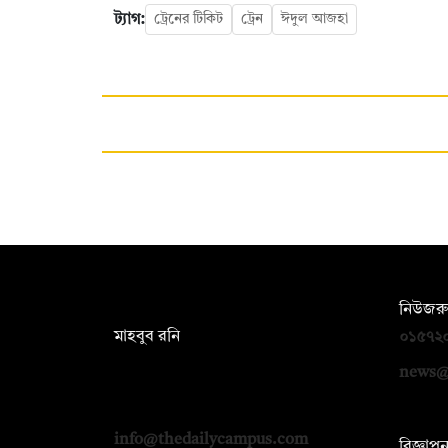
ট্যাগ:
ট্রেনের টিকিট
ট্রেন
ঈদুল আজহা
সম্পাদক:
নিউজরু
মাহবুব রনি
০১৫৭২
দ্য ডেইলি ক্যাম্পাস, দ্বিতীয় তলা, হাসান
news@
হোল্ডিংস, ৫২/১ নিউ ইস্কাটন রোড, ঢাকা
১০০০
info@thedailycampus.com
বিজ্ঞাপ