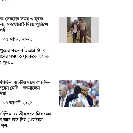
দক সেবনের সময় ৩ যুবক
ক, গণধোলাই দিয়ে পুলিশে
র্দ
০৭ আগস্ট ২০২৬
দপুরের মতলব উত্তরে ইয়াবা
বনের সময় ৩ যুবককে আটক
ে পুল…
জেন্টিনা জাতীয় দলে কত দিন
লবেন মেসি—জানালেন
িয়া
০৭ আগস্ট ২০২৬
জেন্টিনা জাতীয় দলে লিওনেল
সি আর কত দিন খেলবেন—
প্রশ্…