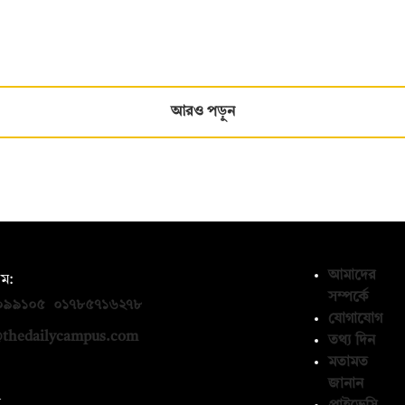
আরও পড়ুন
আমাদের
ম:
সম্পর্কে
০৯৯১০৫
,
০১৭৮৫৭১৬২৭৮
যোগাযোগ
thedailycampus.com
তথ্য দিন
মতামত
জানান
ন