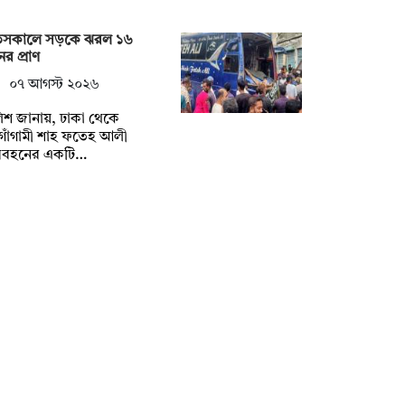
তসকালে সড়কে ঝরল ১৬
র প্রাণ
০৭ আগস্ট ২০২৬
িশ জানায়, ঢাকা থেকে
গাঁগামী শাহ ফতেহ আলী
িবহনের একটি…