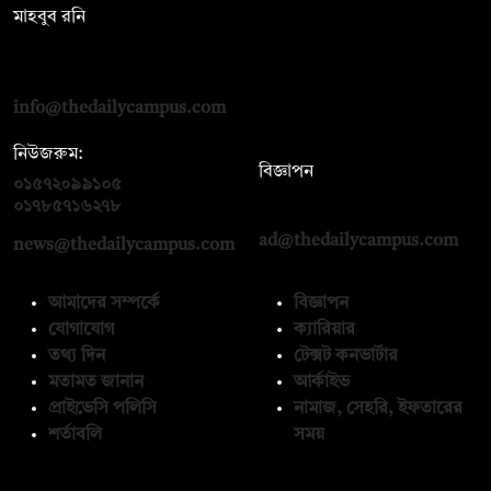
মাহবুব রনি
দ্য ডেইলি ক্যাম্পাস, দ্বিতীয় তলা, হাসান হোল্ডিংস, ৫২/১ নিউ ইস্কাটন
রোড, ঢাকা ১০০০
info@thedailycampus.com
নিউজরুম:
বিজ্ঞাপন
০১৫৭২০৯৯১০৫
,
০১৭১২১৩৬৫৯৩
০১৭৮৫৭১৬২৭৮
ad@thedailycampus.com
news@thedailycampus.com
আমাদের সম্পর্কে
বিজ্ঞাপন
যোগাযোগ
ক্যারিয়ার
তথ্য দিন
টেক্সট কনভার্টার
মতামত জানান
আর্কাইভ
প্রাইভেসি পলিসি
নামাজ, সেহরি, ইফতারের
শর্তাবলি
সময়