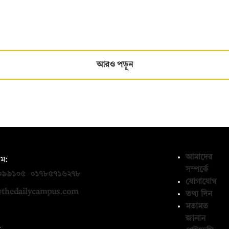
আরও পড়ুন
আমাদের
ম:
সম্পর্কে
০৯৯১০৫
,
০১৭৮৫৭১৬২৭৮
যোগাযোগ
thedailycampus.com
তথ্য দিন
মতামত
জানান