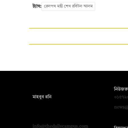
ট্যাগ:
রেলপথ মন্ত্রী শেখ রবিউল আলম
সম্পাদক:
নিউজরু
মাহবুব রনি
০১৫৭২
দ্য ডেইলি ক্যাম্পাস, দ্বিতীয় তলা, হাসান
news@
হোল্ডিংস, ৫২/১ নিউ ইস্কাটন রোড, ঢাকা
১০০০
info@thedailycampus.com