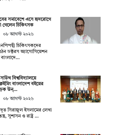
াবের সমাবেশে এসে হৃদরোগে
রা গেলেন চিকিৎসক
০৮ আগস্ট ২০২৬
নপিপন্থী চিকিৎসকদের
ঠন ডক্টরস অ্যাসোসিয়েশন
 বাংলাদে…
থ সাউথ বিশ্ববিদ্যালয়ে
্লেইমিং বাংলাদেশ বইয়ের
ড়ক উন্…
০৮ আগস্ট ২০২৬
্ট্রদূত সিরাজুল ইসলামের লেখা
্ত্র, সুশাসন ও রাষ্ট্র …