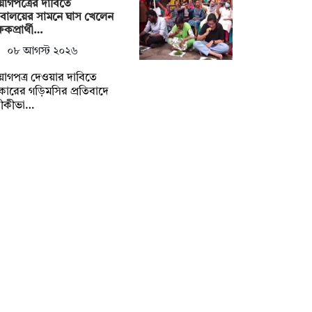
োগপত্রের দাবিতে
িবালয়ের সামনে ঘাস খেলেন
্ষকপ্রার্থী…
০৮ আগস্ট ২০২৬
োগপত্র দেওয়ার দাবিতে
ারের গড়িমসির প্রতিবাদে
তীকীভা…