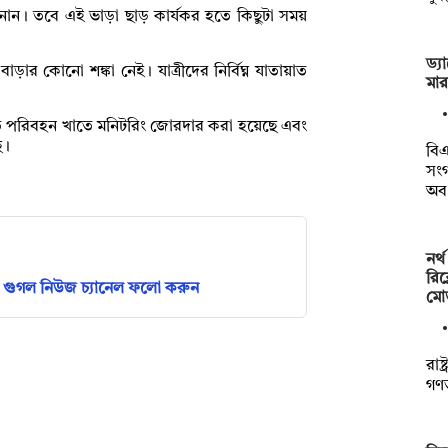
ানান। তবে এই ভাড়া ছাড় কার্যকর হতে কিছুটা সময়
ড্য
ার কোনো শঙ্কা নেই। যাত্রীদের নির্বিঘ্ন যাতায়াত
মা
খতে পরিবহন খাতে মনিটরিং জোরদার করা হয়েছে এবং
ে।
বিএ
সংগ
অব
নর্
রিক
গুগল নিউজ চ্যানেল ফলো করুন
মো
রাষ
গণতন