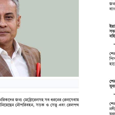
জন
বা
ইয়
সভ
বহি
শের
পিস
হা
শের
যুব
সী নাগরিকদের জন্য মেট্রোরেলসহ সব ধরনের রেলসেবায়
শে
ে জানিয়েছেন নৌপরিবহন, সড়ক ও সেতু এবং রেলপথ
নদী
যু