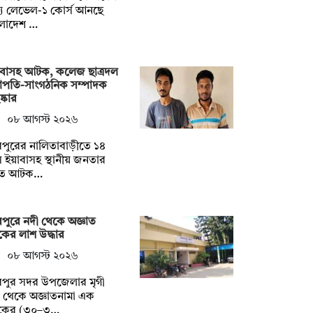
্য লেভেল-১ কোর্স আনছে
ংলাদেশ …
াবাসহ আটক, কলেজ ছাত্রদল
াপতি-সাংগঠনিক সম্পাদক
ষ্কার
০৮ আগস্ট ২০২৬
পুরের নালিতাবাড়ীতে ১৪
 ইয়াবাসহ স্থানীয় জনতার
তে আটক…
পুরে নদী থেকে অজ্ঞাত
কের লাশ উদ্ধার
০৮ আগস্ট ২০২৬
রপুর সদর উপজেলার মৃগী
 থেকে অজ্ঞাতনামা এক
বকের (৩০–৩…