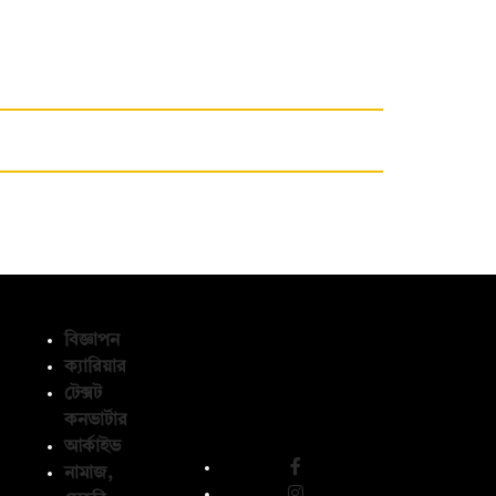
বিজ্ঞাপন
ক্যারিয়ার
টেক্সট
অনুসরণ করুন
কনভার্টার
আর্কাইভ
নামাজ,