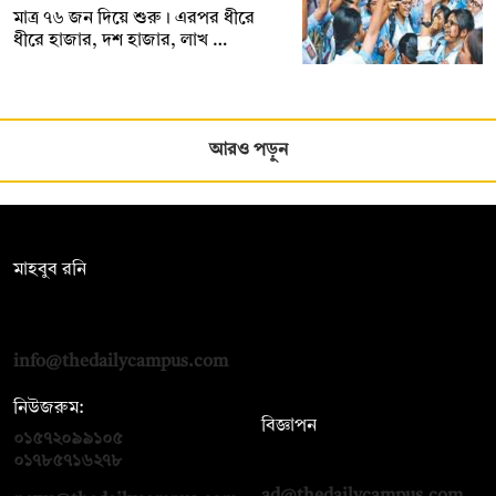
মাত্র ৭৬ জন দিয়ে শুরু। এরপর ধীরে
ধীরে হাজার, দশ হাজার, লাখ …
আরও পড়ুন
সম্পাদক:
মাহবুব রনি
দ্য ডেইলি ক্যাম্পাস, দ্বিতীয় তলা, হাসান হোল্ডিংস, ৫২/১ নিউ ইস্কাটন
রোড, ঢাকা ১০০০
info@thedailycampus.com
নিউজরুম:
বিজ্ঞাপন
০১৫৭২০৯৯১০৫
,
০১৭১২১৩৬৫৯৩
০১৭৮৫৭১৬২৭৮
ad@thedailycampus.com