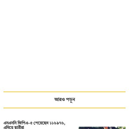
আরও পড়ুন
এসএসসি জিপিএ–৫ পেয়েছেন ১১৬৯৭৬,
এগিয়ে ছাত্রীরা