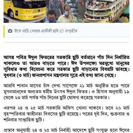
ঈদে বাড়ি ফেরার প্রতীকী ছবি © সংগৃহীত
আসন্ন পবিত্র ঈদুল ফিতরের সরকারি ছুটি বর্তমানে পাঁচ দিন নির্ধারিত
থাকলেও তা আরও বাড়তে পারে। ঈদ উপলক্ষ্যে ঘরমুখো মানুষের
সুবিধার কথা বিবেচনা করে সরকার ছুটি বাড়ানোর বিষয়টি ভাবছে।
বুধবার (৩ মার্চ) জনপ্রশাসন মন্ত্রণালয় সূত্রে এই তথ্য জানা গেছে।
আরবি শাবান মাসের চাঁদ দেখা সাপেক্ষে ২১ মার্চ অনুষ্ঠিত হতে পারে
মুসলমানদের অন্যতম ধর্মীয় উৎসব ঈদুল ফিতর। এ হিসাব অনুযায়ী ১৯
থেকে ২৩ মার্চ পর্যন্ত পাঁচ দিনের ছুটি ঘোষণা করেছে সরকার।
এরপর ২৪ ও ২৫ মার্চ সরকারি অফিস খোলা থাকবে। তবে ২৬ মার্চ
বৃহস্পতিবার স্বাধীনতা দিবসের ছুটি রয়েছে। পরের দুই দিন, শুক্রবার ও
শনিবার সাপ্তাহিক ছুটি।
প্রস্তাব অনুযায়ী ২৪ ও ২৫ মার্চ নির্বাহী আদেশে ছুটি সংযুক্ত হলে ঈদের