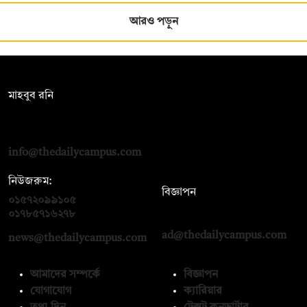
আরও পড়ুন
সম্পাদক:
মাহবুব রনি
দ্য ডেইলি ক্যাম্পাস, দ্বিতীয় তলা, হাসান হোল্ডিংস, ৫২/১ নিউ ইস্কাটন
রোড, ঢাকা ১০০০
info@thedailycampus.com
নিউজরুম:
বিজ্ঞাপন
০১৫৭২০৯৯১০৫
,
০১৭১২১৩৬৫৯৩
০১৭৮৫৭১৬২৭৮
ad@thedailycampus.com
news@thedailycampus.com
আমাদের সম্পর্কে
বিজ্ঞাপন
যোগাযোগ
ক্যারিয়ার