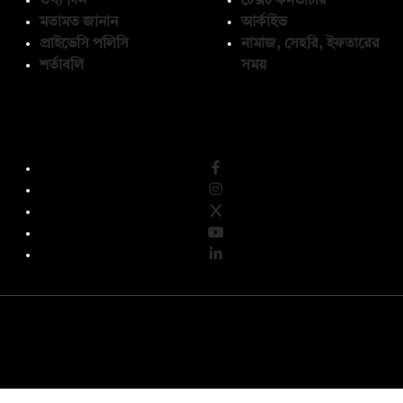
তথ্য দিন
টেক্সট কনভার্টার
মতামত জানান
আর্কাইভ
প্রাইভেসি পলিসি
নামাজ, সেহরি, ইফতারের
শর্তাবলি
সময়
অনুসরণ করুন
© কপিরাইট 2026, দ্য ডেইলি ক্যাম্পাস লিমিটেড