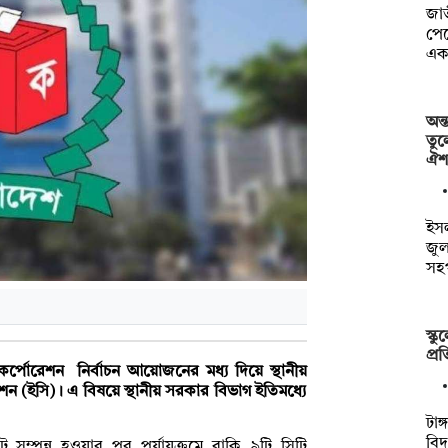
জা
পেয়
এক
অন্
তুল
ঐ
ইসল
জু
সহ
স্ক
প্র
কর্পোরেশন
নির্বাচন আয়োজনের মধ্য দিয়ে স্থানীয়
মিশন (ইসি)। এ বিষয়ে স্থানীয় সরকার বিভাগ ইতিমধ্যে
টাঙ
বিদ
ট সম্পন্ন হওয়ার পর পর্যায়ক্রমে বাকি ৯টি
সিটি