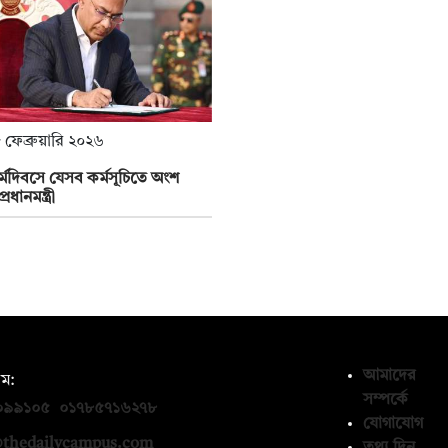
 ফেব্রুয়ারি ২০২৬
র্মদিবসে যেসব কর্মসূচিতে অংশ
্রধানমন্ত্রী
আমাদের
ম:
সম্পর্কে
০৯৯১০৫
,
০১৭৮৫৭১৬২৭৮
যোগাযোগ
thedailycampus.com
তথ্য দিন