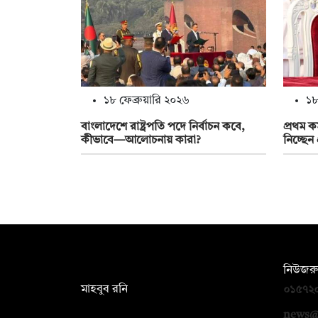
১৮ ফেব্রুয়ারি ২০২৬
১৮
বাংলাদেশে রাষ্ট্রপতি পদে নির্বাচন কবে,
প্রথম ক
কীভাবে—আলোচনায় কারা?
নিচ্ছেন প
সম্পাদক:
নিউজরু
মাহবুব রনি
০১৫৭২
দ্য ডেইলি ক্যাম্পাস, দ্বিতীয় তলা, হাসান
news@