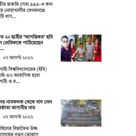
তীয় জরুরি সেবা ৯৯৯-এ কল
ে নোয়াখালীর বেগমগঞ্জে
টি বাস…
তত ২০ ছাত্রীর ‘আপত্তিকর’ ছবি
ে প্রেমিককে পাঠিয়েছেন
শ…
০৭ আগস্ট ২০২৬
ামী বিশ্ববিদ্যালয়ের (ইবি)
লাই-৩৬ আবাসিক হলে
পাঠী ও র…
ুলের নামফলক থেকে বাদ গেল
তিষ্ঠাতা ভাসানীর নাম
০৭ আগস্ট ২০২৬
্গাইলের বিন্নাফৈর উচ্চ
্যালয়ের নতুন তোরণে