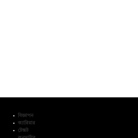
বিজ্ঞাপন
ক্যারিয়ার
টেক্সট
অনুসরণ করুন
কনভার্টার