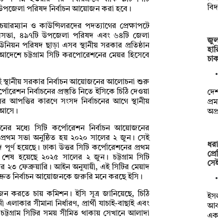
বিদ
উপজেলা পরিষদ নির্বাচন আয়োজন করা হবে।
ম্যান ও কাউন্সিলরদের পদত্যাগের প্রেক্ষাপটে
সভা, ৪৯৭টি উপজেলা পরিষদ এবং ৬৪টি জেলা
জুল
নিয়ন পরিষদ ছাড়া এসব স্থানীয় সরকার প্রতিষ্ঠান
হার
আদেশে চট্টগ্রাম সিটি করপোরেশনের মেয়র হিসেবে
চা
রপরই স্থানীয় সরকার নির্বাচন আয়োজনের আলোচনা শুরু
র্পোরেশন
নির্বাচনের প্রস্তুতি নিতে ইসিকে চিঠি দেওয়া
দেশ
 আপত্তির কারণে সংসদ নির্বাচনের আগে স্থানীয়
প্র
ে আসে।
অপ্
নের মধ্যে
সিটি কর্পোরেশন
নির্বাচন আয়োজনের
প্রথম সভা অনুষ্ঠিত হয় ২০২০ সালের ২ জুন। সেই
ধরা
পূর্ণ হয়েছে। ঢাকা উত্তর
সিটি কর্পোরেশ
নের প্রথম
প্র
ষ হয়েছে ২০২৫ সালের ২ জুন। চট্টগ্রাম সিটি
সে
র ২৩ ফেব্রুয়ারি। আইন অনুযায়ী, এই সিটির মেয়াদ
 দ্রুত নির্বাচন আয়োজনকে জরুরি মনে করছে ইসি।
 করতে চায় কমিশন। ইসি সূত্র জানিয়েছে, চিঠি
ইসল
লাকার সীমানা নির্ধারণ, প্রার্থী যাচাই-বাছাই এবং
আব
ে। চট্টগ্রাম সিটির সময় সীমিত থাকায় সেখানে আলাদা
এ