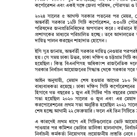
কর্পোরেশন
এবং একই সঙ্গে জেলা পরিষদ, পৌরসভা ও 
২০২৪ সালের ৫ আগস্ট সরকার পতনের পর মেয়র, চেয়ার
অন্তর্বর্তী সরকার ১২টি
সিটি কর্পোরেশন
, ৩৩০টি পৌর
পরিষদের জনপ্রতিনিধিদের অপসারণ করে। বর্তমানে ইউ
প্রশাসকের মাধ্যমে পরিচালিত হচ্ছে। তবে আদালতের 
দায়িত্ব পালন করছেন শাহাদাত হোসেন।
ইসি সূত্র জানায়, অন্তর্বর্তী সরকার দায়িত্ব নেওয়ার প
হয়। সে সময় ঢাকা উত্তর, ঢাকা দক্ষিণ ও চট্টগ্রাম
সিটি ক
হয়েছিল। কিন্তু বিএনপিসহ অধিকাংশ রাজনৈতিক দলের
সরকার নির্বাচন আয়োজনের সিদ্ধান্ত থেকে সরকার সর
আইন অনুযায়ী, মেয়াদ শেষ হওয়ার আগের ১৮০ দি
বাধ্যবাধকতা রয়েছে। ঢাকা দক্ষিণ
সিটি কর্পোরেশনের
হিসাবে গত বছরের ১ জুন এই সিটির পাঁচ বছরের মেয়াদ 
সভা হয়েছিল ২০২০ সালের ৩ জুন এবং এর মেয়াদ শে
করপোরেশনের প্রথম সভা অনুষ্ঠিত হয়েছিল ২০২১ সালে
শেষ হচ্ছে আগামী ২২ ফেব্রুয়ারি। ফলে এই তিন সিটিতে
এ কারণেই প্রথম ধাপে এই সিটিগুলোতে ভোট আয়োজন
পাওয়ার পর কমিশন ভোটার তালিকা হালনাগাদ, নির্বাচনী এ
নির্বাচনী কর্মকর্তা নিয়োগসহ প্রয়োজনীয় প্রস্তুতি নেব