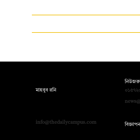
সম্পাদক:
নিউজরু
মাহবুব রনি
০১৫৭২
দ্য ডেইলি ক্যাম্পাস, দ্বিতীয় তলা, হাসান
news@
হোল্ডিংস, ৫২/১ নিউ ইস্কাটন রোড, ঢাকা
১০০০
info@thedailycampus.com
বিজ্ঞাপ
০১৭১২