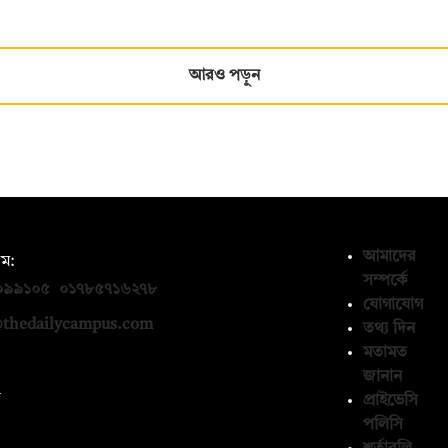
আরও পড়ুন
আমাদের
ম:
সম্পর্কে
০৯৯১০৫
,
০১৭৮৫৭১৬২৭৮
যোগাযোগ
thedailycampus.com
তথ্য দিন
মতামত
জানান
ন
প্রাইভেসি
পলিসি
১৩৬৫৯৩