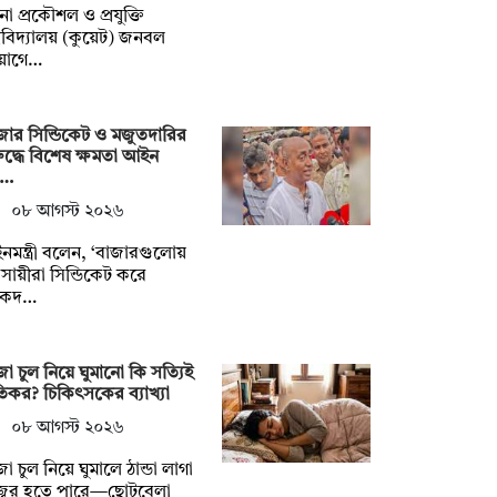
না প্রকৌশল ও প্রযুক্তি
্ববিদ্যালয় (কুয়েট) জনবল
য়োগে…
জার সিন্ডিকেট ও মজুতদারির
ুদ্ধে বিশেষ ক্ষমতা আইন
য়…
০৮ আগস্ট ২০২৬
মন্ত্রী বলেন, ‘বাজারগুলোয়
বসায়ীরা সিন্ডিকেট করে
ষকদ…
া চুল নিয়ে ঘুমানো কি সত্যিই
তিকর? চিকিৎসকের ব্যাখ্যা
০৮ আগস্ট ২০২৬
া চুল নিয়ে ঘুমালে ঠান্ডা লাগা
জ্বর হতে পারে—ছোটবেলা