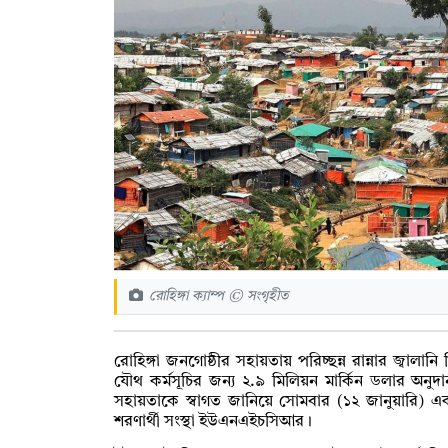
রোহিঙ্গা ক্যাম্প © সংগৃহীত
রোহিঙ্গা জনগোষ্ঠীর সহায়তায় পরিচ্ছন্ন রান্নার জ্বাল
যৌথ কর্মসূচির জন্য ২.৯ মিলিয়ন মার্কিন ডলার অন
সহায়তাকে স্বাগত জানিয়ে সোমবার (১২ জানুয়ারি) এক
শরণার্থী সংস্থা ইউএনএইচসিআর।