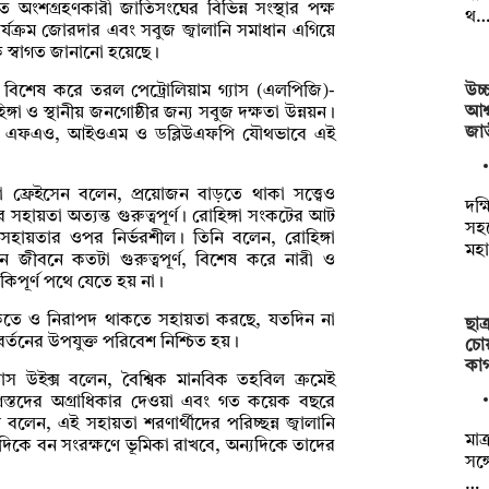
অংশগ্রহণকারী জাতিসংঘের বিভিন্ন সংস্থার পক্ষ
থ
ার্যক্রম জোরদার এবং সবুজ জ্বালানি সমাধান এগিয়ে
 স্বাগত জানানো হয়েছে।
উচ্
লানি, বিশেষ করে তরল পেট্রোলিয়াম গ্যাস (এলপিজি)-
আশ্
িঙ্গা ও স্থানীয় জনগোষ্ঠীর জন্য সবুজ দক্ষতা উন্নয়ন।
জা
আর, এফএও, আইওএম ও ডব্লিউএফপি যৌথভাবে এই
 ফ্রেইসেন বলেন, প্রয়োজন বাড়তে থাকা সত্ত্বেও
দক্
হায়তা অত্যন্ত গুরুত্বপূর্ণ। রোহিঙ্গা সংকটের আট
সহয
সহায়তার ওপর নির্ভরশীল। তিনি বলেন, রোহিঙ্গা
মহা
ন জীবনে কতটা গুরুত্বপূর্ণ, বিশেষ করে নারী ও
ঁকিপূর্ণ পথে যেতে হয় না।
াকতে ও নিরাপদ থাকতে সহায়তা করছে, যতদিন না
ছাত
্যাবর্তনের উপযুক্ত পরিবেশ নিশ্চিত হয়।
চো
কা
োলাস উইক্স বলেন, বৈশ্বিক মানবিক তহবিল ক্রমেই
্রস্তদের অগ্রাধিকার দেওয়া এবং গত কয়েক বছরে
লেন, এই সহায়তা শরণার্থীদের পরিচ্ছন্ন জ্বালানি
মাত
কদিকে বন সংরক্ষণে ভূমিকা রাখবে, অন্যদিকে তাদের
সঙ্
…