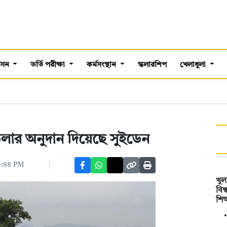
শাসন
ভর্তি পরীক্ষা
কর্মসংস্থান
স্কলারশিপ
খেলাধুলা
ডলার অনুদান দি‌য়ে‌ছে সুইডেন
০৮:৪৪ PM
খুল
বিশ
শিক