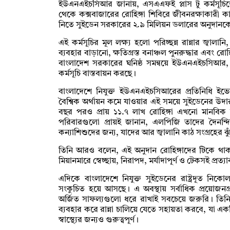
ইউএনএইচসিআর জানায়, এসএএফই প্লাস টু কর্মসূচিতে 
থেকে কক্সবাজারের রোহিঙ্গা শিবিরে জীবনরক্ষাকারী ক
নিতে সুইডেন সরকারের ২.৯ মিলিয়ন ডলারের অনুদানকে
এই কর্মসূচির মূল লক্ষ্য হলো পরিচ্ছন্ন রান্নার জ্বা
ব্যবহার বাড়ানো, ক্ষতিগ্রস্ত বনাঞ্চল পুনরুদ্ধার এবং রোহ
বাংলাদেশ সরকারের ঘনিষ্ঠ সমন্বয়ে ইউএনএইচসি
কর্মসূচি বাস্তবায়ন করছে।
বাংলাদেশে নিযুক্ত ইউএনএইচসিআরের প্রতিনিধি ইভো
বৈশ্বিক অর্থায়ন কমে যাওয়ার এই সময়ে সুইডেনের উদার স
বছর পরও প্রায় ১১.৭ লাখ রোহিঙ্গা এখনো মানবিক 
পরিবারগুলো প্রায়ই জানান, এলপিজি তাদের দৈনন্দি
কন্যাশিশুদের জন্য, যাদের আর জ্বালানি কাঠ সংগ্রহের ঝু
তিনি আরও বলেন, এই অনুদান রোহিঙ্গাদের টিকে থ
মিয়ানমারে স্বেচ্ছায়, নিরাপদ, মর্যাদাপূর্ণ ও টেকসই প্রত
এদিকে বাংলাদেশে নিযুক্ত সুইডেনের রাষ্ট্রদূত নিক
সংকুচিত হয়ে আসছে। এ অবস্থায় সর্বাধিক প্রয়োজনগ
অর্জিত সাফল্যগুলো ধরে রাখাই সবচেয়ে জরুরি। তিনি ব
ব্যবহার করে রান্না চালিয়ে যেতে সহায়তা করবে, যা এ
স্বাস্থ্যের জন্যও গুরুত্বপূর্ণ।