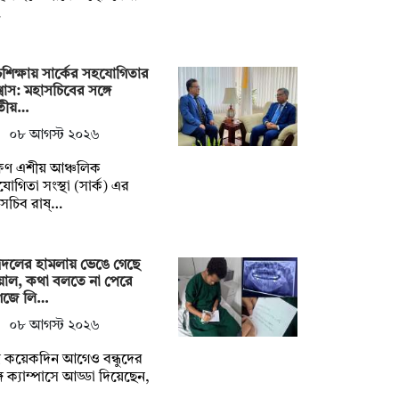
…
চশিক্ষায় সার্কের সহযোগিতার
বাস: মহাসচিবের সঙ্গে
তীয়…
০৮ আগস্ট ২০২৬
ষিণ এশীয় আঞ্চলিক
োগিতা সংস্থা (সার্ক) এর
সচিব রাষ্…
্রদলের হামলায় ভেঙে গেছে
য়াল, কথা বলতে না পেরে
গজে লি…
০৮ আগস্ট ২০২৬
্র কয়েকদিন আগেও বন্ধুদের
গে ক্যাম্পাসে আড্ডা দিয়েছেন,