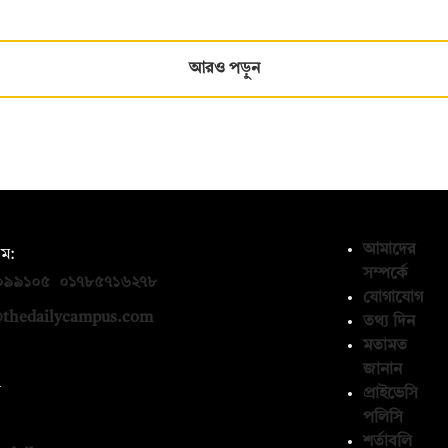
আরও পড়ুন
আমাদের
ম:
সম্পর্কে
০৯৯১০৫
,
০১৭৮৫৭১৬২৭৮
যোগাযোগ
thedailycampus.com
তথ্য দিন
মতামত
জানান
ন
প্রাইভেসি
পলিসি
১৩৬৫৯৩
শর্তাবলি