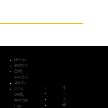
বিজ্ঞাপন
ক্যারিয়ার
টেক্সট
অনুসরণ করুন
কনভার্টার
আর্কাইভ
নামাজ,
সেহরি,
ইফতারের
সময়