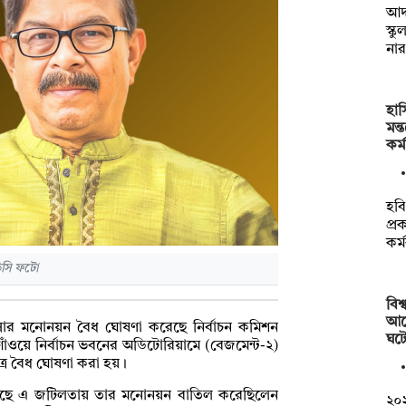
আদম
স্ক
না
হাস
মন্
কর্
হবি
প্র
কর্
িসি ফটো
বিশ
আর্
্নার মনোনয়ন বৈধ ঘোষণা করেছে নির্বাচন কমিশন
ঘট
গাঁওয়ে নির্বাচন ভবনের অডিটোরিয়ামে (বেজমেন্ট-২)
ত্র বৈধ ঘোষণা করা হয়।
েছে এ জটিলতায় তার মনোনয়ন বাতিল করেছিলেন
২০২