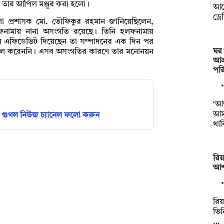
ায় তার আপিল মঞ্জুর করা হলো।
আগে
ড্র
া জেলা প্রশাসক মো. তৌফিকুর রহমান জানিয়েছিলেন,
 হলফনামায় নানা অসংগতি রয়েছে। তিনি হলফনামায়
 এফিডেভিট দিয়েছেন তা সম্পাদনের এক দিন পর
ঘর 
দাখিল করেননি। এসব অসংগতির কারণে তার মনোনয়ন
আশ্
পর
‘আম
আম
গুগল নিউজ চ্যানেল ফলো করুন
থা
রিয়
আশা
রিয়
ভিন
…