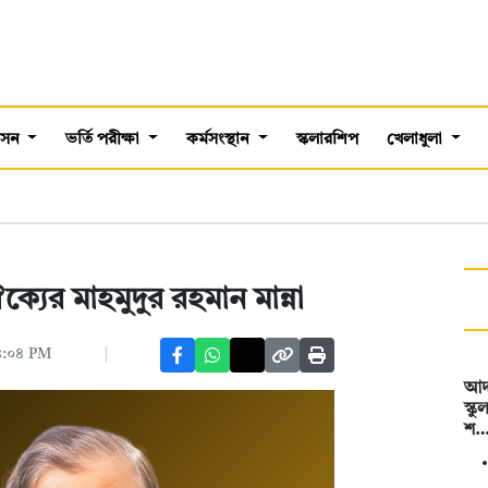
শাসন
ভর্তি পরীক্ষা
কর্মসংস্থান
স্কলারশিপ
খেলাধুলা
্যের মাহমুদুর রহমান মান্না
০৪:০৪ PM
আদম
স্ক
শ