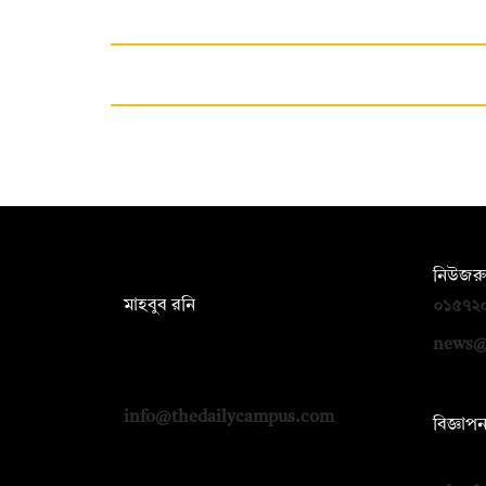
সম্পাদক:
নিউজরু
মাহবুব রনি
০১৫৭২
দ্য ডেইলি ক্যাম্পাস, দ্বিতীয় তলা, হাসান
news@
হোল্ডিংস, ৫২/১ নিউ ইস্কাটন রোড, ঢাকা
১০০০
info@thedailycampus.com
বিজ্ঞাপ
০১৭১২