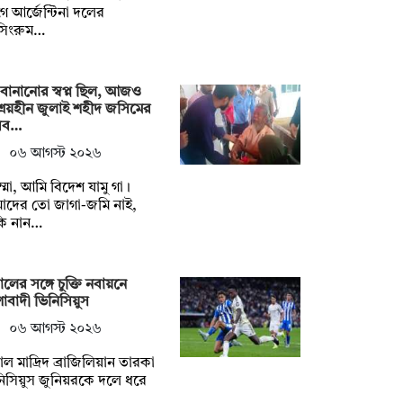
 আর্জেন্টিনা দলের
েসিংরুম…
বানানোর স্বপ্ন ছিল, আজও
রয়হীন জুলাই শহীদ জসিমের
িব…
০৬ আগস্ট ২০২৬
্মা, আমি বিদেশ যামু গা।
াদের তো জাগা-জমি নাই,
কি নান…
ালের সঙ্গে চুক্তি নবায়নে
বাদী ভিনিসিয়ুস
০৬ আগস্ট ২০২৬
াল মাদ্রিদ ব্রাজিলিয়ান তারকা
িসিয়ুস জুনিয়রকে দলে ধরে