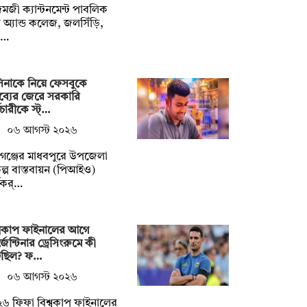
জী ক্যান্টনমেন্ট পাবলিক
ুল অ্যান্ড কলেজ, জলসিঁড়ি,
র…
িনাকে নিয়ে ফেসবুকে
তব্যের জেরে সরকারি
মচারীকে স্ট্…
০৬ আগস্ট ২০২৬
গঞ্জের মাধবপুরে উপজেলা
কল্প বাস্তবায়ন (পিআইও)
মকর্…
্বকাপ ফাইনালের আগে
জেন্টিনার ড্রেসিংরুমে কী
েছিল? ফ…
০৬ আগস্ট ২০২৬
৬ ফিফা বিশ্বকাপ ফাইনালের