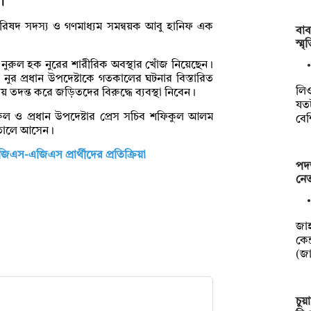
।
িষদ সদস্য ও গণমাধ্যম সমন্বয়ক আবু হানিফ এক
বাব
স্ম
 নুরুল হক নুরের শারীরিক অবস্থার খোঁজ নিয়েছেন।
র প্রধান উপদেষ্টাকে গতকালের ঘটনার বিস্তারিত
লি
য় তদন্ত করে জড়িতদের বিরুদ্ধে ব্যবস্থা নিবেন।
যতট
ও প্রধান উপদেষ্টার প্রেস সচিব শফিকুল আলম
বে
াতালে আসেন।
এস-এজিএস প্রার্থীদের প্রতিক্রিয়া
পদত
নে
জাহ
কেন্
(জ
চুয়