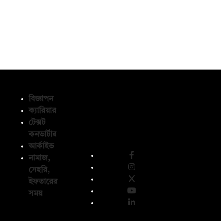
বিজ্ঞাপন
ক্যারিয়ার
টেক্সট
অনুসরণ করুন
কনভার্টার
আর্কাইভ
নামাজ,
সেহরি,
ইফতারের
সময়