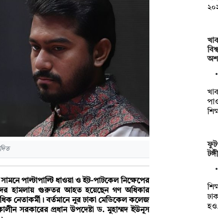
২০২
খা
বিশ্
অশ
খাব
পাও
শিক
ফুট
াদিত
টঙ্
সামনে পাল্টাপাল্টি ধাওয়া ও ইট-পাটকেল নিক্ষেপের
শিক
ীদের হামলায় গুরুতর আহত হয়েছেন গণ অধিকার
ঢা
িক নেতাকর্মী। বর্তমানে নুর ঢাকা মেডিকেল কলেজ
হও
ালীন সরকারের প্রধান উপদেষ্টা ড. মুহাম্মদ ইউনূস