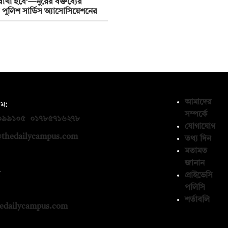
রাখা হবে’—নুরের বক্তব্যের
দ পুলিশ সার্ভিস অ্যাসোসিয়েশনের
আমাদের
ম:
সম্পর্কে
০৯৯১০৫
,
০১৭৮৫৭১৬২৭৮
যোগাযোগ
thedailycampus.com
তথ্য দিন
মতামত
জানান
ন
প্রাইভেসি
পলিসি
১৩৬৫৯৩
শর্তাবলি
edailycampus.com