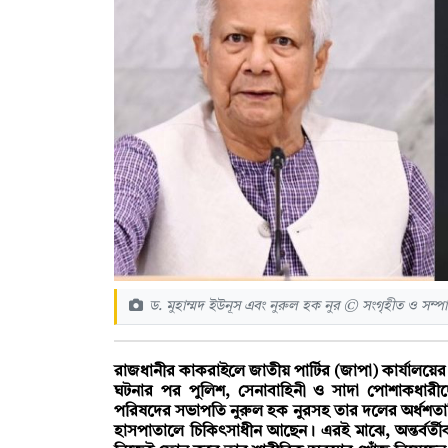
ড. মুহাম্মদ ইউনূস এবং নুরুল হক নুর © সংগৃহীত ও সম্প
রাজধানীর কাকরাইলে জাতীয় পার্টির (জাপা) কার্যালয়ের 
ঘটনার পর পুলিশ, সেনাবাহিনী ও সাদা পোশাকধার
পরিষদের সভাপতি নুরুল হক নুরসহ তার দলের অর্ধশতাধ
হাসপাতালে চিকিৎসাধীন আছেন। এরই মাঝে, অন্তর্বর্তীক