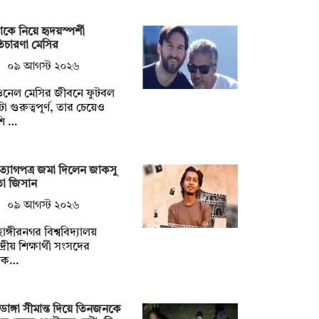
াকে নিয়ে হৃদয়স্পর্শী
ৃতিচারণা মেসির
০৯ আগস্ট ২০২৬
ওনেল মেসির জীবনে ফুটবল
া গুরুত্বপূর্ণ, তার চেয়েও
শি …
্যাগপত্র জমা দিলেন জাকসু
তা জিসান
০৯ আগস্ট ২০২৬
াঙ্গীরনগর বিশ্ববিদ্যালয়
দ্রীয় শিক্ষার্থী সংসদের
াক…
াডাঙ্গা সীমান্ত দিয়ে তিনজনকে