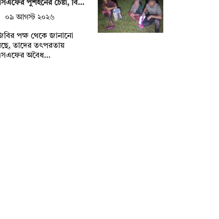
সএফের পুশইনের চেষ্টা, বি…
০৯ আগস্ট ২০২৬
িবির পক্ষ থেকে জানানো
েছে, তাদের তৎপরতায়
এসএফের অবৈধ…