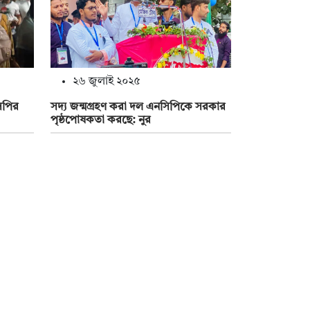
২৬ জুলাই ২০২৫
িপির
সদ্য জন্মগ্রহণ করা দল এনসিপিকে সরকার
পৃষ্ঠপোষকতা করছে: নুর