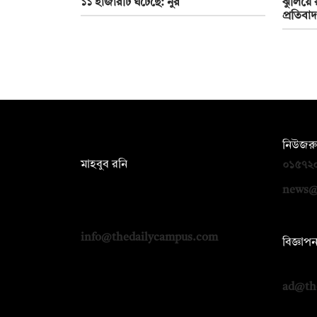
১১ হাজারটি ঘটেছে: নুর
ঝুলিয়ে 
প্রতিবা
সম্পাদক:
নিউজরু
মাহবুব রনি
০১৫৭২
দ্য ডেইলি ক্যাম্পাস, দ্বিতীয় তলা, হাসান
news@
হোল্ডিংস, ৫২/১ নিউ ইস্কাটন রোড, ঢাকা
১০০০
info@thedailycampus.com
বিজ্ঞাপ
০১৭১২
ad@th