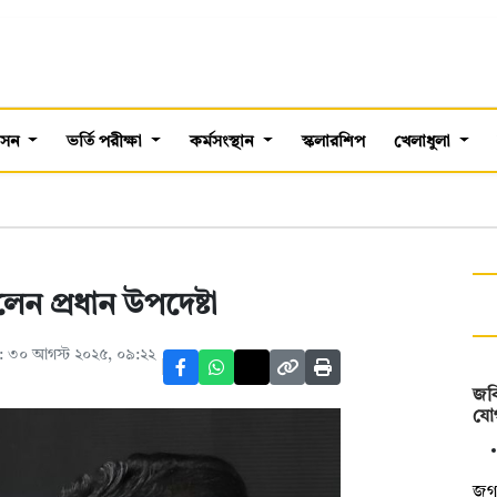
শাসন
ভর্তি পরীক্ষা
কর্মসংস্থান
স্কলারশিপ
খেলাধুলা
ন প্রধান উপদেষ্টা
 ৩০ আগস্ট ২০২৫, ০৯:২২
জব
যো
জগন