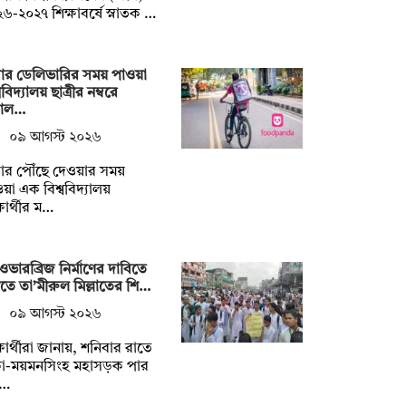
৬-২০২৭ শিক্ষাবর্ষে স্নাতক …
বার ডেলিভারির সময় পাওয়া
ববিদ্যালয় ছাত্রীর নম্বরে
াল…
০৯ আগস্ট ২০২৬
ার পৌঁছে দেওয়ার সময়
য়া এক বিশ্ববিদ্যালয়
্ষার্থীর ম…
ওভারব্রিজ নির্মাণের দাবিতে
গীতে তা’মীরুল মিল্লাতের শি…
০৯ আগস্ট ২০২৬
্ষার্থীরা জানায়, শনিবার রাতে
কা-ময়মনসিংহ মহাসড়ক পার
…