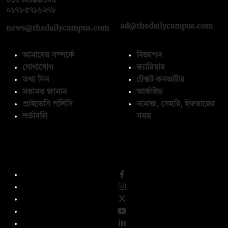
০১৫৭২০৯৯১০৫
,
০১৭১২১৩৬৫৯৩
০১৭৮৫৭১৬২৭৮
ad@thedailycampus.com
news@thedailycampus.com
আমাদের সম্পর্কে
বিজ্ঞাপন
যোগাযোগ
ক্যারিয়ার
তথ্য দিন
টেক্সট কনভার্টার
মতামত জানান
আর্কাইভ
প্রাইভেসি পলিসি
নামাজ, সেহরি, ইফতারের
শর্তাবলি
সময়
অনুসরণ করুন