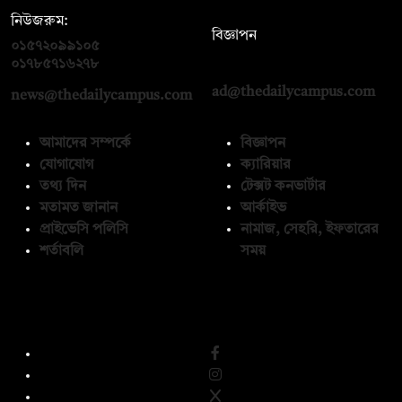
নিউজরুম:
বিজ্ঞাপন
০১৫৭২০৯৯১০৫
,
০১৭১২১৩৬৫৯৩
০১৭৮৫৭১৬২৭৮
ad@thedailycampus.com
news@thedailycampus.com
আমাদের সম্পর্কে
বিজ্ঞাপন
যোগাযোগ
ক্যারিয়ার
তথ্য দিন
টেক্সট কনভার্টার
মতামত জানান
আর্কাইভ
প্রাইভেসি পলিসি
নামাজ, সেহরি, ইফতারের
শর্তাবলি
সময়
অনুসরণ করুন