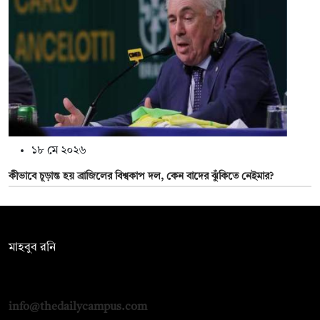
১৮ মে ২০২৬
কীভাবে চূড়ান্ত হয় ব্রাজিলের বিশ্বকাপ দল, কেন বাদের ঝুঁকিতে নেইমার?
সম্পাদক:
মাহবুব রনি
দ্য ডেইলি ক্যাম্পাস, দ্বিতীয় তলা, হাসান হোল্ডিংস, ৫২/১ নিউ ইস্কাটন
রোড, ঢাকা ১০০০
info@thedailycampus.com