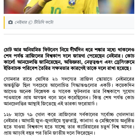
নেইমার © টিডিসি ফটো
চোট আর অনিয়মিত ফিটনেস নিয়ে দীর্ঘদিন ধরে শঙ্কার মধ্যে থাকলেও
শেষ পর্যন্ত ব্রাজিলের বিশ্বকাপ দলে জায়গা পেয়েছেন নেইমার। কোচ
কার্লো আনচেলত্তি জানিয়েছেন, অভিজ্ঞতা, নেতৃত্বগুণ এবং ড্রেসিংরুমে
ইতিবাচক পরিবেশ তৈরির সক্ষমতার কারণেই তাকে দলে রাখা হয়েছে।
সোমবার রাতে ঘোষিত ২৬ সদস্যের ব্রাজিল স্কোয়াডে নেইমারের
অন্তর্ভুক্তি ছিল সবচেয়ে আলোচিত সিদ্ধান্তগুলোর একটি। কয়েকদিন
আগেও অনেক বিশ্লেষক ও সাবেক ফুটবলার তার বিশ্বকাপে সুযোগ
পাওয়াকে প্রায় অসম্ভব বলে মনে করেছিলেন। কিন্তু শেষ পর্যন্ত কোচ
আনচেলত্তির আস্থাই জিতেছে এই তারকা ফরোয়ার্ড।
১২৮ ম্যাচে ৭৯ গোল করে ব্রাজিলের সর্বকালের সর্বোচ্চ গোলদাতা
নেইমার। আগামী জুন–জুলাইয়ে যুক্তরাষ্ট্র, কানাডা ও মেক্সিকোয় অনুষ্ঠিত
হতে যাওয়া বিশ্বকাপ হতে যাচ্ছে তার ক্যারিয়ারের চতুর্থ বিশ্ব আসর।
প্রায় আড়াই বছর পর তিনি জাতীয় দলে ফিরেছেন।