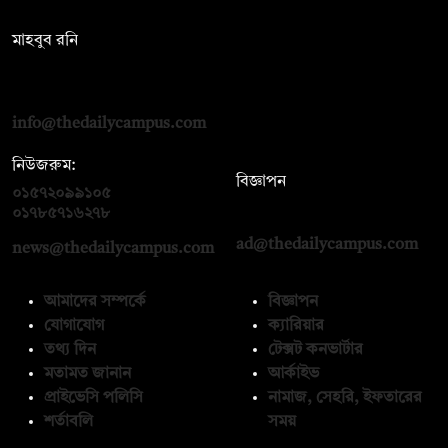
সম্পাদক:
মাহবুব রনি
দ্য ডেইলি ক্যাম্পাস, দ্বিতীয় তলা, হাসান হোল্ডিংস, ৫২/১ নিউ ইস্কাটন
রোড, ঢাকা ১০০০
info@thedailycampus.com
নিউজরুম:
বিজ্ঞাপন
০১৫৭২০৯৯১০৫
,
০১৭১২১৩৬৫৯৩
০১৭৮৫৭১৬২৭৮
ad@thedailycampus.com
news@thedailycampus.com
আমাদের সম্পর্কে
বিজ্ঞাপন
যোগাযোগ
ক্যারিয়ার
তথ্য দিন
টেক্সট কনভার্টার
মতামত জানান
আর্কাইভ
প্রাইভেসি পলিসি
নামাজ, সেহরি, ইফতারের
শর্তাবলি
সময়