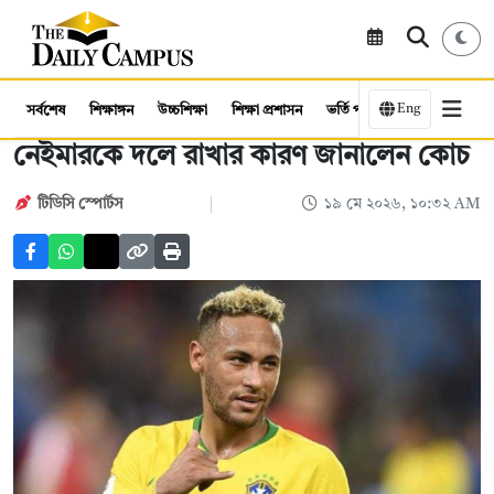
Eng
সর্বশেষ
শিক্ষাঙ্গন
উচ্চশিক্ষা
শিক্ষা প্রশাসন
ভর্তি পরীক্ষা
কর্মসংস্থান
নেইমারকে দলে রাখার কারণ জানালেন কোচ
টিডিসি স্পোর্টস
১৯ মে ২০২৬, ১০:৩২ AM