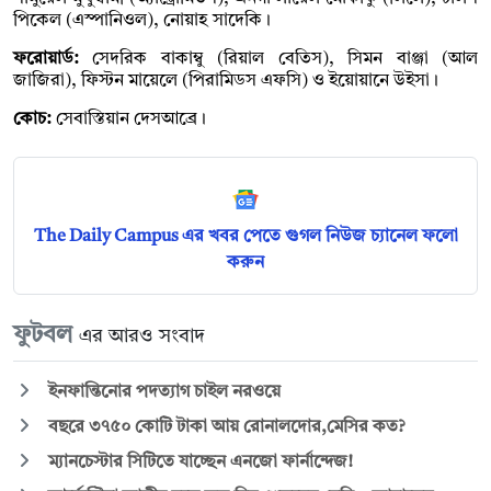
পিকেল (এস্পানিওল), নোয়াহ সাদেকি।
ফরোয়ার্ড:
সেদরিক বাকাম্বু (রিয়াল বেতিস), সিমন বাঞ্জা (আল
জাজিরা), ফিস্টন মায়েলে (পিরামিডস এফসি) ও ইয়োয়ানে উইসা।
কোচ:
সেবাস্তিয়ান দেসআব্রে।
The Daily Campus এর খবর পেতে গুগল নিউজ চ্যানেল ফলো
করুন
ফুটবল
এর আরও সংবাদ
ইনফান্তিনোর পদত্যাগ চাইল নরওয়ে
বছরে ৩৭৫০ কোটি টাকা আয় রোনালদোর,মেসির কত?
ম্যানচেস্টার সিটিতে যাচ্ছেন এনজো ফার্নান্দেজ!