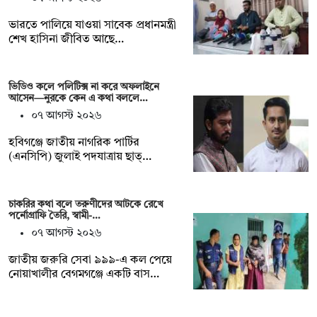
ভারতে পালিয়ে যাওয়া সাবেক প্রধানমন্ত্রী
শেখ হাসিনা জীবিত আছে…
ভিডিও কলে পলিটিক্স না করে অফলাইনে
আসেন—নুরকে কেন এ কথা বললে…
০৭ আগস্ট ২০২৬
হবিগঞ্জে জাতীয় নাগরিক পার্টির
(এনসিপি) জুলাই পদযাত্রায় ছাত্…
চাকরির কথা বলে তরুণীদের আটকে রেখে
পর্নোগ্রাফি তৈরি, স্বামী-…
০৭ আগস্ট ২০২৬
জাতীয় জরুরি সেবা ৯৯৯-এ কল পেয়ে
নোয়াখালীর বেগমগঞ্জে একটি বাস…