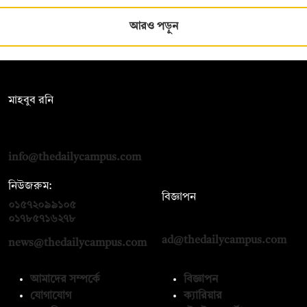
আরও পড়ুন
সম্পাদক:
মাহবুব রনি
দ্য ডেইলি ক্যাম্পাস, দ্বিতীয় তলা, হাসান হোল্ডিংস, ৫২/১ নিউ ইস্কাটন
রোড, ঢাকা ১০০০
info@thedailycampus.com
নিউজরুম:
বিজ্ঞাপন
০১৫৭২০৯৯১০৫
,
০১৭১২১৩৬৫৯৩
০১৭৮৫৭১৬২৭৮
ad@thedailycampus.com
news@thedailycampus.com
আমাদের সম্পর্কে
বিজ্ঞাপন
যোগাযোগ
ক্যারিয়ার