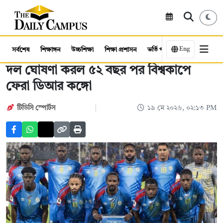
Eng
সর্বশেষ
শিক্ষাঙ্গন
উচ্চশিক্ষা
শিক্ষা প্রশাসন
ভর্তি পরীক্ষা
কর্মসংস্থান
দল ঘোষণা করল ৫২ বছর পর বিশ্বকাপে
ফেরা ডিআর কঙ্গো
টিডিসি স্পোর্টস
১৯ মে ২০২৬, ০২:১৩ PM