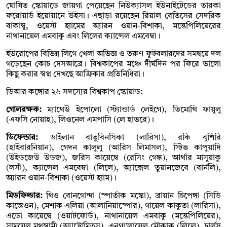
ঘোষিত স্কোয়াডে জায়গা পেয়েছেন নিউক্যাসল ইউনাইটেডের তারকা
ফরোয়ার্ড ইয়োয়ানে উইসা। এছাড়া রয়েছেন রিয়াল বেতিসের সেদরিক
বাকাম্বু, ওয়েস্ট হ্যামের অ্যারন ওয়ান-বিশাকা, মন্তেপিলিয়েরের
নাথানায়েল এমবাকু এবং লিলের ক্যান্সেল এমবেম্বা।
ইউরোপের বিভিন্ন লিগে খেলা অভিজ্ঞ ও তরুণ ফুটবলারদের সমন্বয়ে দল
গড়েছেন কোচ দেসআব্রে। বিশ্বকাপের মঞ্চে দীর্ঘদিন পর ফিরে ভালো
কিছু করার স্বপ্ন দেখছে আফ্রিকার প্রতিনিধিরা।
ডিআর কঙ্গোর ২৬ সদস্যের বিশ্বকাপ স্কোয়াড:
গোলরক্ষক:
ম্যাথেউ ইপোলো (স্ট্যান্ডার্ড লেইগে), তিমোথি ফায়ুলু
(এফসি নোয়াহ), লিওনেল এমপাসি (লে হাভরে)।
ডিফেন্ডার:
ডাইলান বাতুবিনসিকা (লারিসা), রকি বুশিরি
(হাইবারনিয়ান), গেদন কালুলু (আরিস লিমাসল), স্টিভ কাপুয়াদি
(উইডজেউ উডজ), জরিস কায়েম্বে (রেসিং গেঙ্ক), আর্থার মাসুয়াকু
(লসাঁ), ক্যান্সেল এমবেম্বা (লিলে), অ্যাক্সেল তুয়ানজেবে (বার্নলি),
অ্যারন ওয়ান-বিশাকা (ওয়েস্ট হ্যাম)।
মিডফিল্ডার:
থিও বোনগোন্দা (স্পার্তাক মস্কো), ব্রায়ান চিপেঙ্গা (সিডি
কাস্তেওন), মেশাক এলিয়া (আলানিয়াস্পোর), গায়েল কাকুতা (লারিসা),
এডো কায়েম্বে (ওয়াটফোর্ড), নাথানায়েল এমবাকু (মন্তেপিলিয়ের),
সামুয়েল মুথুস্বামী (অ্যাট্রোমিতস), এনগা’লায়েল মৌকাকু (লিলে), চার্লস