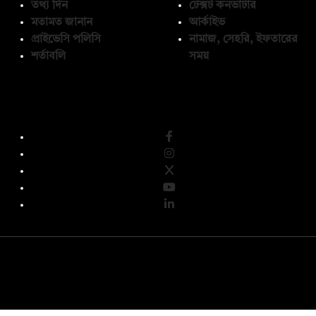
তথ্য দিন
টেক্সট কনভার্টার
মতামত জানান
আর্কাইভ
প্রাইভেসি পলিসি
নামাজ, সেহরি, ইফতারের
শর্তাবলি
সময়
অনুসরণ করুন
© কপিরাইট 2026, দ্য ডেইলি ক্যাম্পাস লিমিটেড