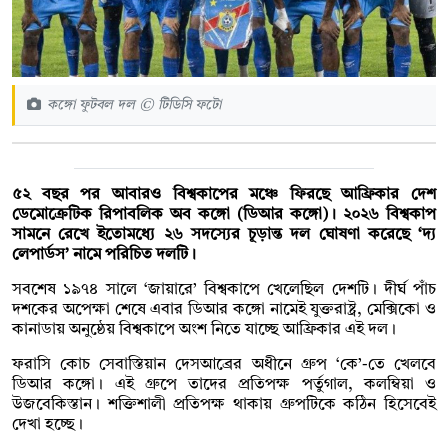
কঙ্গো ফুটবল দল © টিডিসি ফটো
৫২ বছর পর আবারও বিশ্বকাপের মঞ্চে ফিরছে আফ্রিকার দেশ
ডেমোক্রেটিক রিপাবলিক অব কঙ্গো (ডিআর কঙ্গো)। ২০২৬ বিশ্বকাপ
সামনে রেখে ইতোমধ্যে ২৬ সদস্যের চূড়ান্ত দল ঘোষণা করেছে ‘দ্য
লেপার্ডস’ নামে পরিচিত দলটি।
সবশেষ ১৯৭৪ সালে ‘জায়ারে’ বিশ্বকাপে খেলেছিল দেশটি। দীর্ঘ পাঁচ
দশকের অপেক্ষা শেষে এবার ডিআর কঙ্গো নামেই যুক্তরাষ্ট্র, মেক্সিকো ও
কানাডায় অনুষ্ঠেয় বিশ্বকাপে অংশ নিতে যাচ্ছে আফ্রিকার এই দল।
ফরাসি কোচ সেবাস্তিয়ান দেসআব্রের অধীনে গ্রুপ ‘কে’-তে খেলবে
ডিআর কঙ্গো। এই গ্রুপে তাদের প্রতিপক্ষ পর্তুগাল, কলম্বিয়া ও
উজবেকিস্তান। শক্তিশালী প্রতিপক্ষ থাকায় গ্রুপটিকে কঠিন হিসেবেই
দেখা হচ্ছে।